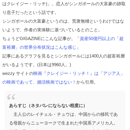
はクレイジー・リッチ)」。恋人がシンガポールの大富豪の跡取
り息子だったという話です。
シンガポールの大富豪というのは、荒唐無稽というわけではな
いようで、作者の実体験に基づいているとのこと。
ちょうどGIGAZINEにこんな記事が。「
資産50億円以上の「超
富裕層」の世界分布状況はこんな感じ
」
記事にあるグラフを見るとシンガポールには1400人の超富裕層
がいるようです。(日本は9960人。)
wezzy サイトの
映画『クレイジー・リッチ！』は「アジア人」
の映画であって、婚活映画ではない！
から引用。
あらすじ（ネタバレにならない程度に）
主人公のレイチェル・チュウは、中国からの移民であ
る母親からニューヨークで生まれた中国系アメリカ人。