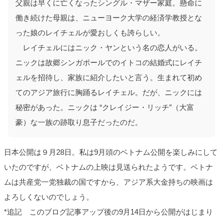
父親は早くに亡くなったシングル・マザー家庭。懸命に
働き続けた母親は、ニューヨーク大学の経済学教授とな
った娘のレイチェルが愛おしくも誇らしい。
レイチェルにはニック・ヤンという名の恋人がいる。
ニックは故郷シンガポールでのイトコの結婚式にレイチ
ェルを招待し、家族に紹介したいと言う。生まれて初め
てのアジア旅行に胸踊るレイチェル。だが、ニックには
秘密があった。ニックは “クレイジー・リッチ”（大富
豪）な一族の跡取り息子だったのだ。
日本公開は９月28日。私は9月頭のベトナム公開を楽しみにして
いたのですが、ベトナムの上映は見送られたようです。ベトナ
ムは共産党一党独裁の国ですから、アジア系大金持ちの映画は
よろしくないのでしょう。
*追記 このブログ記事アップ後の9月14日から公開がはじまり