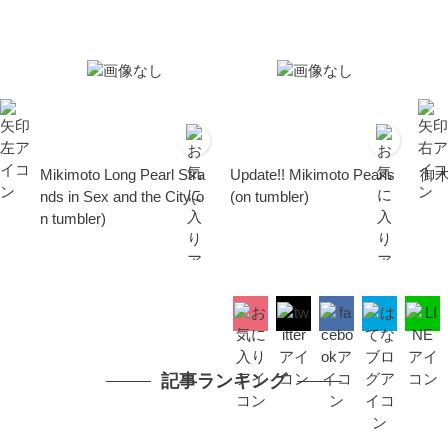
Mikimoto Long Pearl Stra
Update!! Mikimoto Pearls
御
nds in Sex and the City(o
(on tumbler)
n tumbler)
記事ランキング