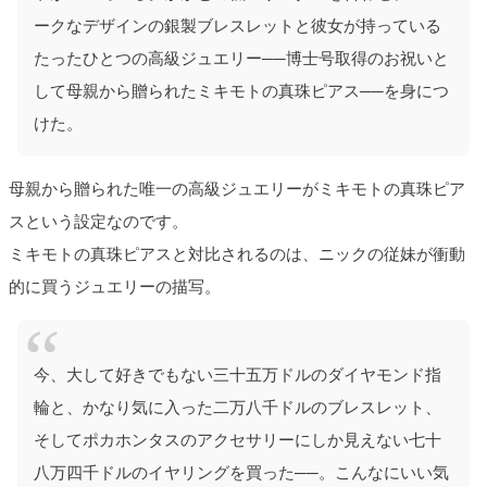
ークなデザインの銀製ブレスレットと彼女が持っている
たったひとつの高級ジュエリー──博士号取得のお祝いと
して母親から贈られたミキモトの真珠ピアス──を身につ
けた。
母親から贈られた唯一の高級ジュエリーがミキモトの真珠ピア
スという設定なのです。
ミキモトの真珠ピアスと対比されるのは、ニックの従妹が衝動
的に買うジュエリーの描写。
今、大して好きでもない三十五万ドルのダイヤモンド指
輪と、かなり気に入った二万八千ドルのブレスレット、
そしてポカホンタスのアクセサリーにしか見えない七十
八万四千ドルのイヤリングを買った──。こんなにいい気