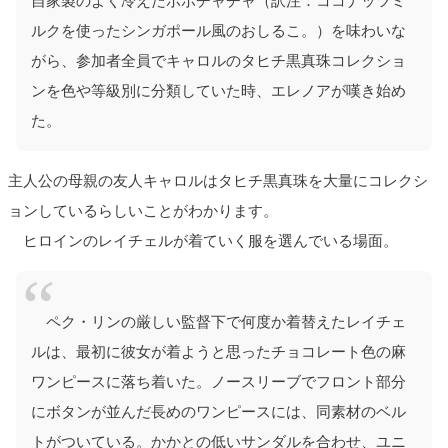
自家製のよく冷えたボボチャチャ（訳注：ココナッツミ
ルクを使ったシンガポール風のおしるこ。）を味わいな
がら、参加者全員でキャロルのタヒチ黒真珠コレクショ
ンを色や等級別に分類していた時、エレノアが嘆き始め
た。
主人公の母親の友人キャロルはタヒチ黒真珠を大量にコレクシ
ョンしているらしいことがわかります。
ヒロインのレイチェルが着ていく服を選んでいる場面。
ペク・リンの厳しい監督下で何度か着替えたレイチェ
ルは、最初に彼女が着ようと思ったチョコレート色の麻
ワンピースに落ち着いた。ノースリーブでフロント部分
にボタンが並んだ長めのワンピースには、同素材のベル
トがついている。かかとの低いサンダルを合わせ、ユニ