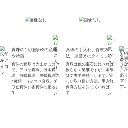
真珠の4大種類+2の産地
真珠の手入れ、保管方
夏
や特徴
法、糸替えのタイミング
夏場
りが
真珠の種類は大まかに分け
真珠は他の宝石に比べれば
ーが
て、アコヤ真珠、淡水真
軟らかく繊細ですが、本来
あり
珠、白蝶真珠、黒蝶真珠の
は丈夫で長持ちします。正
アク
4種類。（※マベ真珠、ア
しい取り扱い方法、手入れ
す...
ワビ真珠）各真珠の産地、
保存方法を知っていれば
生...
半...