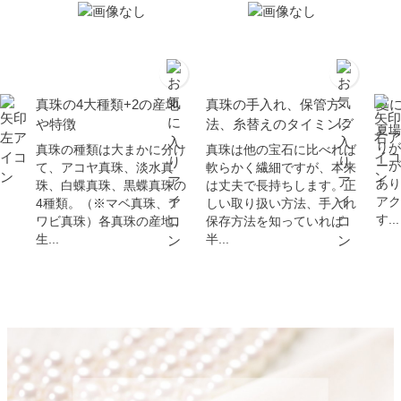
真珠の4大種類+2の産地
真珠の手入れ、保管方
夏
や特徴
法、糸替えのタイミング
夏場
りが
真珠の種類は大まかに分け
真珠は他の宝石に比べれば
ーが
て、アコヤ真珠、淡水真
軟らかく繊細ですが、本来
あり
珠、白蝶真珠、黒蝶真珠の
は丈夫で長持ちします。正
アク
4種類。（※マベ真珠、ア
しい取り扱い方法、手入れ
す...
ワビ真珠）各真珠の産地、
保存方法を知っていれば
生...
半...