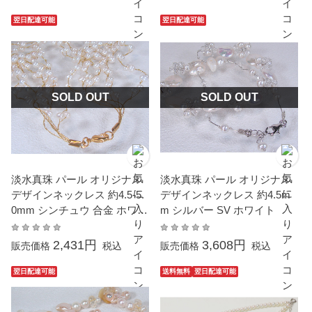
翌日配達可能
翌日配達可能
SOLD OUT
SOLD OUT
淡水真珠 パール オリジナル
淡水真珠 パール オリジナル
デザインネックレス 約4.5-5.
デザインネックレス 約4.5m
0mm シンチュウ 合金 ホワイ
m シルバー SV ホワイト
ト ポテト
2,431円
3,608円
販売価格
税込
販売価格
税込
翌日配達可能
送料無料
翌日配達可能