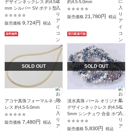
デザインネックレス 約4.5-8
約4.5-5.0mm
mm シルバー SV ポテト型、
ライス型
21,780円
販売価格
税込
9,724円
販売価格
税込
送料無料
翌日配達可能
SOLD OUT
SOLD OUT
アコヤ真珠フォーマルネック
淡水真珠 パール オリジナル
レス 約4.5-5.0mm
デザインネックレス 約4.5-5.
5mm シンチュウ 合金 ホワイ
ト
7,480円
販売価格
税込
5,830円
販売価格
税込