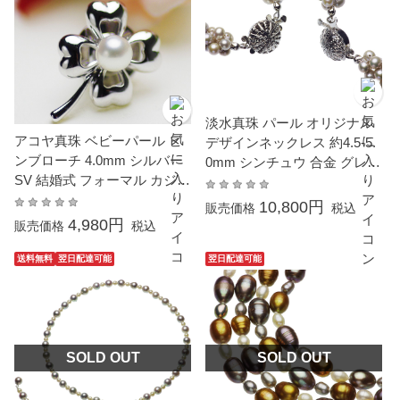
淡水真珠 パール オリジナル
アコヤ真珠 ベビーパール ピ
デザインネックレス 約4.5-5.
ンブローチ 4.0mm シルバー
0mm シンチュウ 合金 グレー
SV 結婚式 フォーマル カジュ
染 ポテト 母の日 真珠 パール
アル 普段使い
母の日 ギフト プレゼント
10,800円
販売価格
税込
4,980円
販売価格
税込
送料無料
翌日配達可能
翌日配達可能
SOLD OUT
SOLD OUT