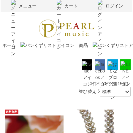
メニュー
カート
ログイン
ホーム
商品
1件～40件 (全15件)
並び替え :
送料無料