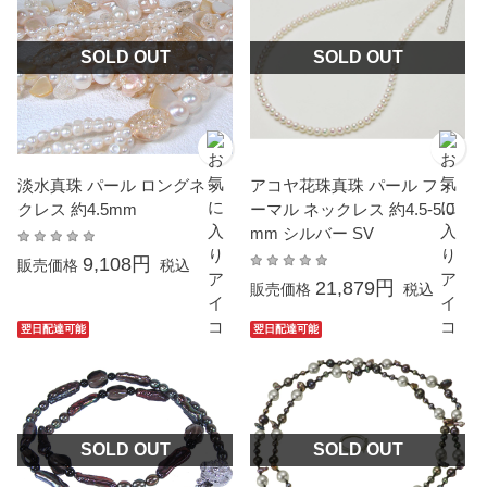
SOLD OUT
SOLD OUT
淡水真珠 パール ロングネッ
アコヤ花珠真珠 パール フォ
クレス 約4.5mm
ーマル ネックレス 約4.5-5.0
mm シルバー SV
9,108円
販売価格
税込
21,879円
販売価格
税込
翌日配達可能
翌日配達可能
SOLD OUT
SOLD OUT