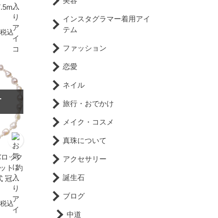
美容
.5mm
祭 結婚
インスタグラマー着用アイ
式 入学
テム
税込
 本真
ファッション
ト
恋愛
ネイル
T
旅行・おでかけ
メイク・コスメ
真珠について
バロック
アクセサリー
ット 約
誕生石
婚式 冠婚
 カジ
ブログ
 大ぶ
税込
中道