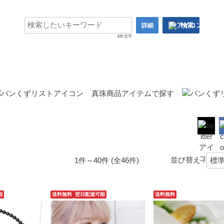
検索
詳細
100 文字
真珠商品アイテムで探す
並び替え :
1件～40件 (全46件)
能
送料無料
翌日配達可能
送料無料