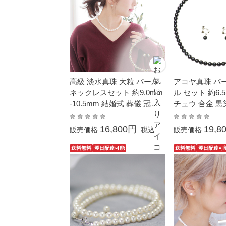
高級 淡水真珠 大粒 パール
アコヤ真珠 パ
ネックレスセット 約9.0mm
ル セット 約6.5
-10.5mm 結婚式 葬儀 冠婚
チュウ 合金 黒
葬祭 大粒 大ぶり 卒業式 入
学式 母の日 プレゼント ギ
16,800円
19,8
販売価格
税込
販売価格
フト 贈り物 フォーマル カ
ジュアル 普段使い
送料無料
翌日配達可能
送料無料
翌日配達可