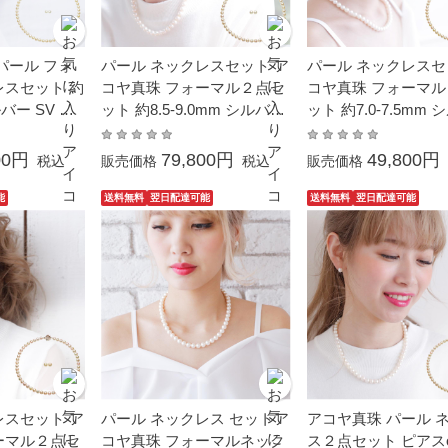
パール フォ
パール ネックレスセット ア
パール ネックレスセ
レスセット 約
コヤ真珠 フォーマル２点セ
コヤ真珠 フォーマ
ルバー SV 結
ット 約8.5-9.0mm シルバー
ット 約7.0-7.5mm
成人式 卒業
SV 結婚式 冠婚葬祭 卒業 入
SV 結婚式 冠婚葬祭
日 プレゼン
園 入学式 母の日 プレゼン
卒業 入園 入学式 母
00円
79,800円
49,800円
税込
販売価格
税込
販売価格
ーお返し 本真
ト 大粒 金属アレルギー対応
レゼント 贈り物 6
6月誕生石 金
本真珠 カジュアル 
能
送料無料
翌日配達可能
送料無料
翌日配達可能
対応
石
レスセット ア
パール ネックレス セットア
アコヤ真珠 パール 
ーマル２点セ
コヤ真珠 フォーマルネック
ス２点セット ピアスorイヤ