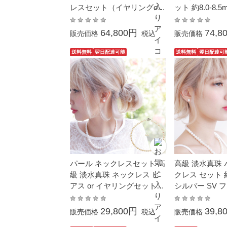
レスセット（イヤリングor
ット 約8.0-8.
ピアス） 約7.5-8.0mm あこ
SV 大珠 結婚
や真珠 結婚式 冠婚葬祭 葬
儀 成人式 卒業
64,800円
74,8
販売価格
税込
販売価格
儀 真珠ネックレス 成人式
母の日 プレゼ
卒業 入園 入学式 母の日 プ
真珠
送料無料
翌日配達可能
送料無料
翌日配達可
レゼント カジュアル
パール ネックレスセット 高
高級 淡水真珠 
級 淡水真珠 ネックレス ピ
クレス セット 約8
アス or イヤリングセット
シルバー SV 
約7.5-8.0mm シルバー SV
ット 結婚式 冠
結婚式 冠婚葬祭 本真珠 フ
式 卒業 入園 
29,800円
39,8
販売価格
税込
販売価格
ォーマル 本真珠 成人式 卒
ホワイトデーお