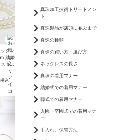
真珠加工技術トリートメン
ト
真珠製品が店頭に並ぶまで
真珠の種類
ネックレ
真珠の買い方・選び方
mm 結婚
ネックレスの長さ
ス Xm
珠 カジ
真珠の着用マナー
 葬儀
税込
バー S
結婚式での着用マナー
葬式での着用マナー
入園・卒園式での着用マナ
ー
手入れ、保管方法