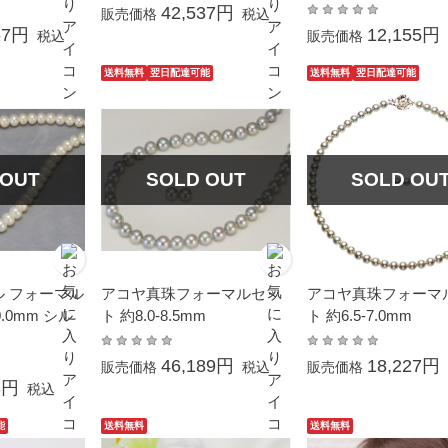
42,537円
販売価格
税込
67円
12,155円
税込
販売価格
送料無料
翌日配達可能
送料無料
翌日配達可能
 OUT
SOLD OUT
SOLD OU
ル フォーマル
アコヤ真珠フォーマルセッ
アコヤ真珠フォーマ
0.0mm シル
ト 約8.0-8.5mm
ト 約6.5-7.0mm
46,189円
18,227円
販売価格
税込
販売価格
3円
税込
能
送料無料
送料無料