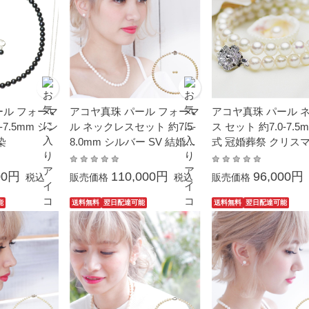
ール フォーマ
アコヤ真珠 パール フォーマ
アコヤ真珠 パール 
-7.5mm シン
ル ネックレスセット 約7.5-
ス セット 約7.0-7.5
染
8.0mm シルバー SV 結婚式
式 冠婚葬祭 クリスマ
葬儀 冠婚葬祭 成人式 卒業
as プレゼント 本真
入園 入学式 母の日 プレゼ
ュアル 卒業式 入学式
00円
110,000円
96,000円
税込
販売価格
税込
販売価格
ント ギフト 金属アレルギー
冠婚葬祭 母の日 シル
対応
V
能
送料無料
翌日配達可能
送料無料
翌日配達可能