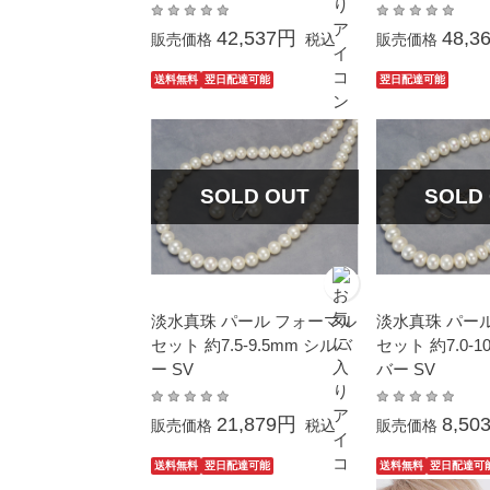
42,537円
48,3
販売価格
税込
販売価格
送料無料
翌日配達可能
翌日配達可能
SOLD OUT
SOLD
淡水真珠 パール フォーマル
淡水真珠 パー
セット 約7.5-9.5mm シルバ
セット 約7.0-1
ー SV
バー SV
21,879円
8,50
販売価格
税込
販売価格
送料無料
翌日配達可能
送料無料
翌日配達可