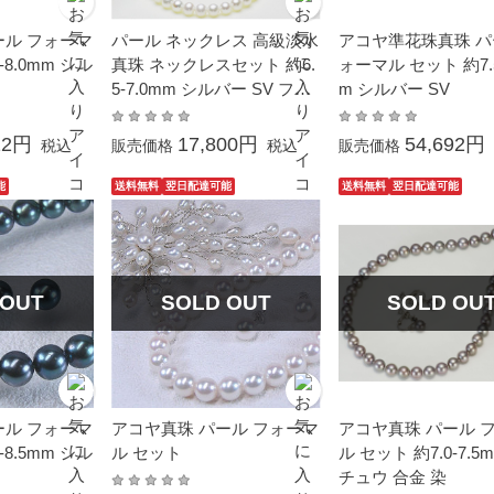
ール フォーマ
パール ネックレス 高級淡水
アコヤ準花珠真珠 パ
-8.0mm シル
真珠 ネックレスセット 約6.
ォーマル セット 約7.5
5-7.0mm シルバー SV フォ
m シルバー SV
ーマル 結婚式 冠婚葬祭 成
人式 卒業 入園 入学式 母の
12円
17,800円
54,692円
税込
販売価格
税込
販売価格
日 プレゼント カジュアル普
段使い 金属アレルギー対応
能
送料無料
翌日配達可能
送料無料
翌日配達可能
 OUT
SOLD OUT
SOLD OU
ール フォーマ
アコヤ真珠 パール フォーマ
アコヤ真珠 パール 
-8.5mm シル
ル セット
ル セット 約7.0-7.5
チュウ 合金 染