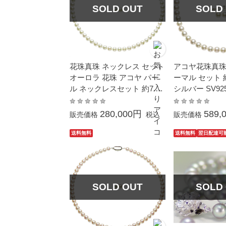
SOLD OUT
SOLD
花珠真珠 ネックレス セット
アコヤ花珠真珠
オーロラ 花珠 アコヤ パー
ーマル セット 約9
ル ネックレスセット 約7.0-
シルバー SV92
7.5mm あこや シルバー SV
結婚式 冠婚葬祭 成人式 卒
280,000円
589,
販売価格
税込
販売価格
業式 入学式 母の日 プレゼ
ント カジュアル 6月誕生石
送料無料
送料無料
翌日配達可
SOLD OUT
SOLD