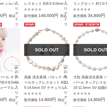
5mm シルバー
レスセット 約8.5-9.0mm シ
リングセット 約7.0-7
式 冠婚葬祭 葬
ルバー SV 結婚式 冠婚葬祭
シルバー SV 冠婚葬
 入園 入学式
葬儀 成人式 卒業 入園 入学
式 あこや 真珠 卒業
00円
148,000円
34,800円
税込
販売価格
税込
販売価格
ント あこや本
式 母の日 プレゼント 本真
式 母の日 プレゼント
珠 金属アレルギー対応
珠 カジュアル ギフ
能
送料無料
送料無料
翌日配達可能
SOLD OUT
SOLD OU
パール ネッ
高級 淡水真珠 バロック パ
大粒 高級淡水真珠 
.0-8.5mm
ールネックレスセット 約11.
パール ネックレスセ
フォーマルセ
5-14.5mm SV ナチュラルカ
10-11.5mm SV 結
婚葬祭 成人
ラー 結婚式 冠婚葬祭 葬儀
葬祭 葬儀 プレゼント
入学式 母の日
プレゼント カジュアル 普段
ュアル 普段使い 大粒
00円
14,800円
14,800円
税込
販売価格
税込
販売価格
返し プレゼ
使い 大粒 大ぶり
り