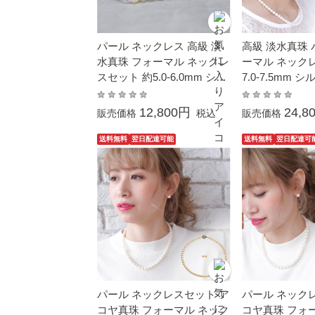
パール ネックレス 高級 淡
高級 淡水真珠 
水真珠 フォーマル ネックレ
ーマル ネック
スセット 約5.0-6.0mm シル
7.0-7.5mm シ
バー SV 結婚式 冠婚葬 祭成
婚式 冠婚葬祭 
人式 お返し カジュアル 普
式 入学式 母の
12,800円
24,8
販売価格
税込
販売価格
段使い 金属アレルギー対応
ト ホワイトデ
珠 カジュアル 
送料無料
翌日配達可能
送料無料
翌日配達可
属アレルギー
パール ネックレスセット ア
パール ネック
コヤ真珠 フォーマル ネック
コヤ真珠 フォ