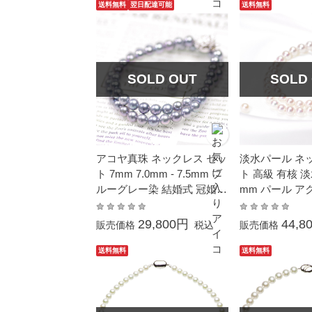
業式 入学式 母の日 プレゼ
ント 本真珠 カ
送料無料
翌日配達可能
送料無料
ント ホワイトデーお返し カ
誕生石
ジュアル 6月誕生石 金属ア
レルギー対応
SOLD OUT
SOLD
アコヤ真珠 ネックレス セッ
淡水パール ネ
ト 7mm 7.0mm - 7.5mm ブ
ト 高級 有核 淡水
ルーグレー染 結婚式 冠婚葬
mm パール ア
祭 フォーマル カジュアル
婚式 冠婚葬祭 
普段使い 誕生石 宇和島 ピ
ーマル
29,800円
44,8
販売価格
税込
販売価格
アスセット イヤリングセッ
ト 本真珠 ケース付き
送料無料
送料無料