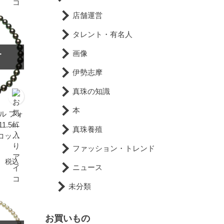
店舗運営
タレント・有名人
画像
T
伊勢志摩
真珠の知識
本
ル フォ
1.5m
真珠養殖
ーコック
ファッション・トレンド
円
税込
ニュース
未分類
お買いもの