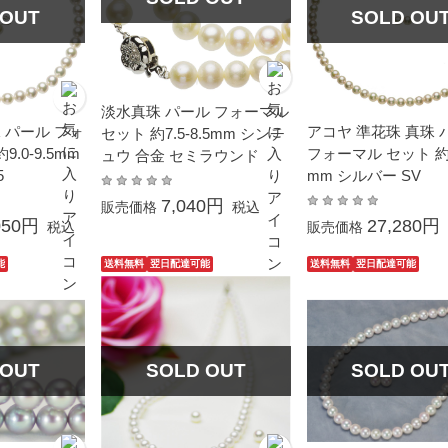
 OUT
SOLD OU
淡水真珠 パール フォーマル
 パール フォ
アコヤ 準花珠 真珠 
セット 約7.5-8.5mm シンチ
.0-9.5mm
フォーマル セット 約6.
ュウ 合金 セミラウンド
5
mm シルバー SV
7,040円
販売価格
税込
050円
27,280円
税込
販売価格
能
送料無料
翌日配達可能
送料無料
翌日配達可能
 OUT
SOLD OUT
SOLD OU