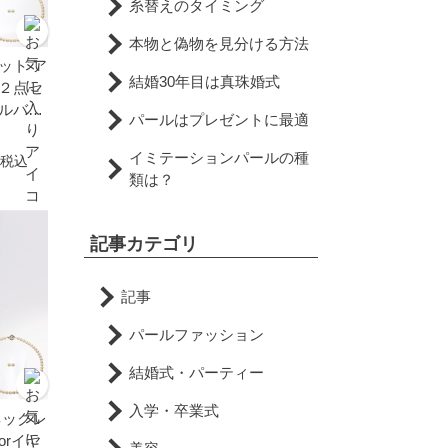
糸替えのタイミング
本物と偽物を見分ける方法
ット ア
結婚30年目は真珠婚式
ル２点セ
 シルバー
パールはプレゼントに最適
 成人式
の日 プ
イミテーションパールの種
税込
月誕生石
類は？
6月誕生
記事カテゴリ
記事
パールファッション
結婚式・パーティー
入学・卒業式
ネックレ