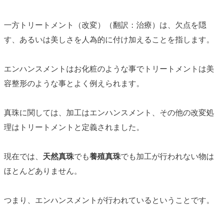
一方トリートメント（改変）（翻訳：治療）は、欠点を隠
す、あるいは美しさを人為的に付け加えることを指します。
エンハンスメントはお化粧のような事でトリートメントは美
容整形のような事とよく例えられます。
真珠に関しては、
加工
は
エンハンスメント
、その他の
改変処
理
は
トリートメント
と定義されました。
現在では、
天然真珠
でも
養殖真珠
でも加工が行われない物は
ほとんどありません。
つまり、
エンハンスメント
が行われているということです。