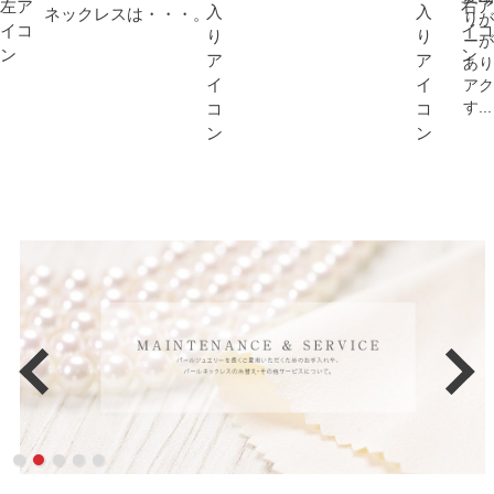
ネックレスは・・・。
りが
ーが
あり
アク
す...