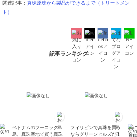
関連記事：
真珠原珠から製品ができるまで（トリートメン
ト）
記事ランキング
ベトナムのフーコック
フィリピンで真珠を買う
夏
島。真珠産地で買う真珠
ならグリーンヒルズだ！
夏場