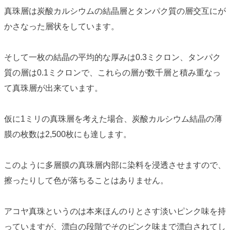
真珠層は炭酸カルシウムの結晶層とタンパク質の層交互にが
かさなった層状をしています。
そして一枚の結晶の平均的な厚みは
0.3ミクロン
、タンパク
質の層は
0.1ミクロン
で、これらの層が数千層と積み重なっ
て真珠層が出来ています。
仮に1ミリの真珠層を考えた場合、炭酸カルシウム結晶の薄
膜の枚数は2,500枚にも達します。
このように多層膜の真珠層内部に染料を浸透させますので、
擦ったりして色が落ちることはありません。
アコヤ真珠というのは本来ほんのりとさす淡いピンク味を持
っていますが、漂白の段階でそのピンク味まで漂白されてし