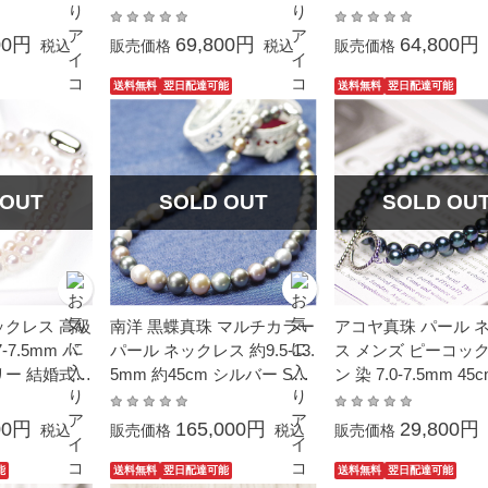
ュアル 普段使
ォーマル カジュアル 普段使
ォーマル カジュアル
島 本真珠 ケ
い 誕生石 宇和島 本真珠 ケ
い 誕生石 宇和島 本
00円
69,800円
64,800円
税込
販売価格
税込
販売価格
ース付き
ース付き
送料無料
翌日配達可能
送料無料
翌日配達可能
 OUT
SOLD OUT
SOLD OU
ックレス 高級
南洋 黒蝶真珠 マルチカラー
アコヤ真珠 パール 
7.5mm パ
パール ネックレス 約9.5-13.
ス メンズ ピーコッ
リー 結婚式
5mm 約45cm シルバー SV
ン 染 7.0-7.5mm 45
珠 フォーマル
結婚式 冠婚葬祭 葬儀 フォ
ュアル おしゃれ 亜
ーマル パーティー カジュア
シンプル 男性 男女兼
00円
165,000円
29,800円
税込
販売価格
税込
販売価格
ル 普段使い 大粒 大ぶり
アアクセサリー
能
送料無料
翌日配達可能
送料無料
翌日配達可能