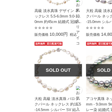
高級 淡水真珠 デザイン ネ
大粒 高級 淡水
ックレス 5.5-6.0mm 9.0-10.
クパール ネック
0mm 約45cm 結婚式 冠婚葬
-15.0mm シル
祭 入学式 母の日 ギフト 贈
式 葬儀 冠婚葬
り物 プレゼント フォーマル
ト フォーマル
10,000円
14,8
販売価格
税込
販売価格
パーティー カジュアル 普段
普段使い
使い
送料無料
翌日配達可能
送料無料
翌日配達可
SOLD OUT
SOLD
大粒 高級 淡水真珠 バロッ
アコヤ真珠 ネッ
クパール ネックレス 約11.5
mm - 9.0mm
-14.5mm シルバー SV 結婚
レー染 結婚式 