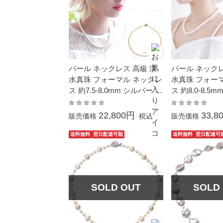
パール ネックレス 高級 淡
パール ネックレ
水真珠 フォーマル ネックレ
水真珠 フォー
ス 約7.5-8.0mm シルバー S
ス 約8.0-8.5
V 結婚式 冠婚葬祭 本真珠
V 結婚式 冠婚葬祭 成人式
成人式 卒業 入園 入学式 母
卒業 入園 入学
22,800円
33,8
販売価格
税込
販売価格
の日 ホワイトデーお返し プ
ワイトデーお返
レゼント カジュアル 6月誕
ト フォーマル 
送料無料
翌日配達可能
送料無料
翌日配達可
生石 金属アレルギー対応
ュアル 6月誕生
ルギー対応
SOLD OUT
SOLD