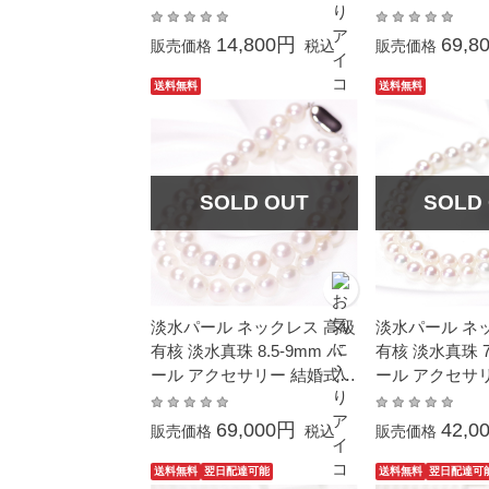
式 葬儀 冠婚葬祭 プレゼン
ォーマル カジ
ト フォーマル カジュアル
い 誕生石 宇和
14,800円
69,8
販売価格
税込
販売価格
普段使い
ース付き
送料無料
送料無料
SOLD OUT
SOLD
淡水パール ネックレス 高級
淡水パール ネ
有核 淡水真珠 8.5-9mm パ
有核 淡水真珠 7-
ール アクセサリー 結婚式
ール アクセサ
冠婚葬祭 本真珠 フォーマル
冠婚葬祭 本真
69,000円
42,0
販売価格
税込
販売価格
送料無料
翌日配達可能
送料無料
翌日配達可