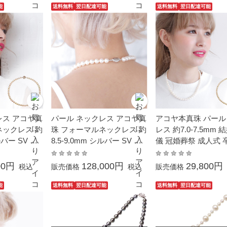
レルギー対応
月誕生石 金属アレルギー対
ュアル 6月誕生石
能
送料無料
翌日配達可能
送料無料
翌日配達可能
応
レス アコヤ真
パール ネックレス アコヤ真
アコヤ本真珠 パール
ネックレス 約
珠 フォーマルネックレス 約
レス 約7.0-7.5mm 
ルバー SV 結
8.5-9.0mm シルバー SV 結
儀 冠婚葬祭 成人式 
葬祭 成人式
婚式 冠婚葬祭 葬儀 成人式
入学式 母の日 プレ
式 母の日 プ
卒業 入園 入学式 母の日 プ
あこや 真珠 パール 
00円
128,000円
29,800円
税込
販売価格
税込
販売価格
贈り物 6月誕
レゼント 本真珠 カジュアル
レス シルバー SV
6月誕生石 金属アレルギー
能
送料無料
翌日配達可能
送料無料
翌日配達可能
対応