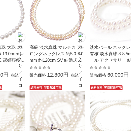
珠 大珠 ネ
高級 淡水真珠 マルチカラー
淡水パール ネックレ
-13.0mm シ
ロングネックレス 約5.0-6.0
有核 淡水真珠 8-8.5
式 冠婚葬祭
mm 約120cm SV 結婚式 冠
ール アクセサリー 
ト パーティー
婚葬祭 入学式 母の日 ギフ
冠婚葬祭 本真珠 フ
段使い 大粒
ト 贈り物 プレゼント フォ
00円
12,800円
60,000円
税込
販売価格
税込
販売価格
ーマル パーティー カジュア
ル 普段使い
能
送料無料
翌日配達可能
送料無料
翌日配達可能