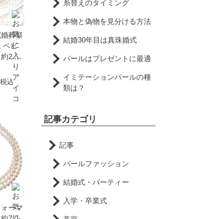
糸替えのタイミング
本物と偽物を見分ける方法
冠婚葬祭
結婚30年目は真珠婚式
 ベビ
2.5-
パールはプレゼントに最適
人気 メ
イミテーションパールの種
税込
類は？
記事カテゴリ
記事
パールファッション
結婚式・パーティー
入学・卒業式
フォーマ
7.0-