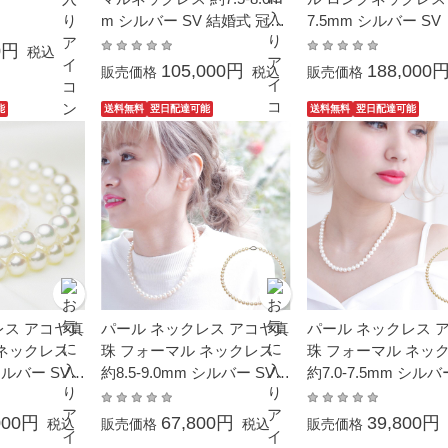
m シルバー SV 結婚式 冠婚
7.5mm シルバー SV
葬祭 成人式 卒業 入園 入学
0円
税込
式 母の日 プレゼント 本真
105,000円
188,000
販売価格
税込
販売価格
珠 カジュアル 6月誕生石 金
属アレルギー対応
能
送料無料
翌日配達可能
送料無料
翌日配達可能
レス アコヤ真
パール ネックレス アコヤ真
パール ネックレス 
 ネックレス
珠 フォーマル ネックレス
珠 フォーマル ネッ
 シルバー SV
約8.5-9.0mm シルバー SV
約7.0-7.5mm シルバ
あこや本真珠
結婚式 冠婚葬祭 成人式 卒
結婚式 冠婚葬祭 本真
 成人式 卒
業 入園 入学式 母の日 プレ
人式 卒業 入園 入学
000円
67,800円
39,800円
税込
販売価格
税込
販売価格
 母の日 プレ
ゼント 大粒 ギフト 贈り物 6
日 プレゼント 贈り物