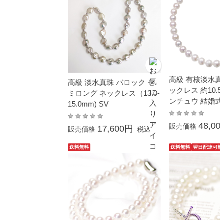
高級 有核淡水真
高級 淡水真珠 バロック セ
ックレス 約10.5
ミロング ネックレス（13.0-
ンチュウ 結婚
15.0mm) SV
葬儀 プレゼン
カジュアル 普
48,0
販売価格
17,600円
販売価格
税込
大ぶり
送料無料
送料無料
翌日配達可