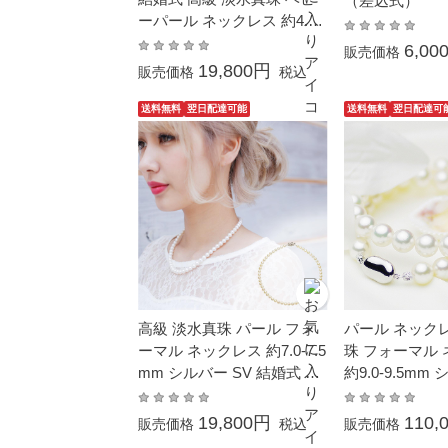
（差込式）
ーパール ネックレス 約4.0-
4.5mm レディース 人気 メ
6,00
販売価格
ンズ プレゼント
19,800円
販売価格
税込
送料無料
翌日配達可能
送料無料
翌日配達可
高級 淡水真珠 パール フォ
パール ネック
ーマル ネックレス 約7.0-7.5
珠 フォーマル
mm シルバー SV 結婚式 冠
約9.0-9.5mm
婚葬祭 成人式 卒業式 入学
大珠 高品質 
式 母の日 プレゼント ホワ
結婚式 冠婚葬祭
19,800円
110,
販売価格
税込
販売価格
イトデーお返し 本真珠 カジ
業 入園 入学式