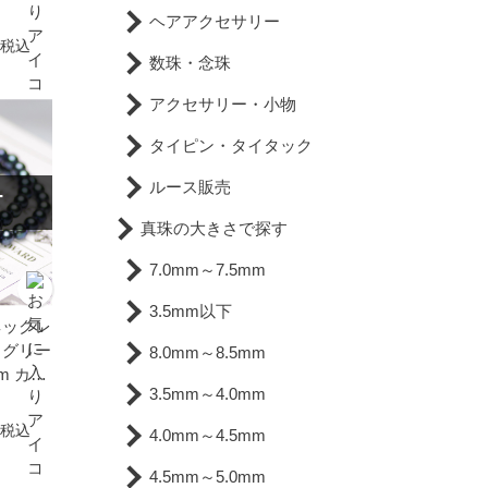
 普段使
ヘアアクセサリー
真珠 ケ
税込
数珠・念珠
アクセサリー・小物
タイピン・タイタック
ルース販売
T
真珠の大きさで探す
7.0mm～7.5mm
3.5mm以下
ネックレ
クグリー
8.0mm～8.5mm
cm カジ
3.5mm～4.0mm
鉛合金
用 ペ
税込
4.0mm～4.5mm
4.5mm～5.0mm