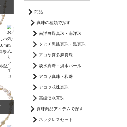
T
商品
真珠の種類で探す
南洋白蝶真珠・南洋珠
インネッ
タヒチ黒蝶真珠・黒真珠
-10mm
葬祭 入
アコヤ真多麻真珠
贈り物
ル パー
淡水真珠・淡水パール
税込
普段使い
アコヤ真珠・和珠
アコヤ花珠真珠
高級淡水真珠
T
真珠商品アイテムで探す
ネックレスセット