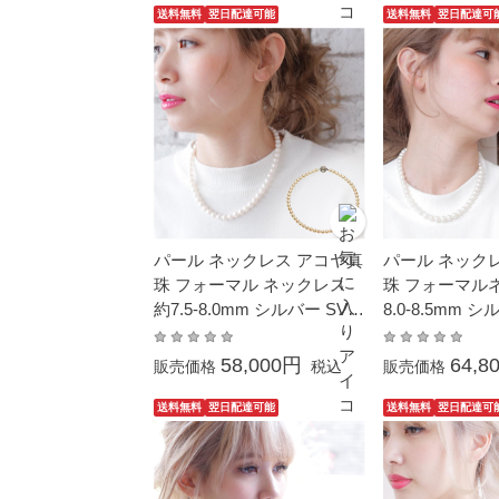
ュアル 6月誕生石 金属アレ
ゼント 金属ア
送料無料
翌日配達可能
送料無料
翌日配達可
ルギー対応
パール ネックレス アコヤ真
パール ネック
珠 フォーマル ネックレス
珠 フォーマル
約7.5-8.0mm シルバー SV
8.0-8.5mm シ
結婚式 葬儀 冠婚葬祭 本真
婚式 葬儀 冠婚
珠 成人式 卒業式 入学式 母
卒業 入園 入学
58,000円
64,8
販売価格
税込
販売価格
の日 プレゼント カジュアル
レゼント 大粒 
6月誕生石 一番人気 サイズ
生石
送料無料
翌日配達可能
送料無料
翌日配達可