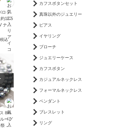
カフスボタンセット
バロッ
真珠以外のジュエリー
12.5
V ナチ
ピアス
 葬儀
イヤリング
 フォー
税込
段使い
ブローチ
ジュエリーケース
カフスボタン
カジュアルネックレス
T
フォーマルネックレス
ペンダント
ブレスレット
 8m
 ブルーグ
リング
祭 フ