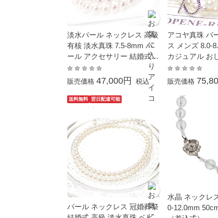
淡水パール ネックレス 高級
アコヤ真珠 パ
有核 淡水真珠 7.5-8mm パ
ス メンズ 8.0-8
ール アクセサリー 結婚式
カジュアル お
冠婚葬祭 本真珠 フォーマル
金 シンプル 男
ペア
47,000円
75,8
販売価格
税込
販売価格
送料無料
翌日配達可能
水晶 ネックレス
パール ネックレス 冠婚葬祭
0-12.0mm 5
結婚式 高級 淡水真珠 ベビ