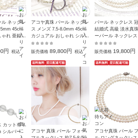
ール ネックレ
アコヤ真珠 パール ネックレ
パール ネックレス 
.5mm 45cm
ス メンズ 7.5-8.0mm 45cm
結婚式 高級 淡水真珠
しゃれ 亜鉛合
カジュアル おしゃれ シルバ
ーパール ネックレス 約
性 男女兼用
ー シンプル 男性 男女兼用
3.5mm レディース 
ペアアクセサリー トグルク
ンズ プレゼント
00円
89,800円
19,800円
税込
販売価格
税込
販売価格
ラスプ
送料無料
翌日配達可能
送料無料
翌日配達可能
 カット有 8.
アコヤ 真珠 パール フォー
アコヤ真珠 パール 
0cm シルバー
マルネックレス 約7.5-8.0m
ル ロングネックレス 約