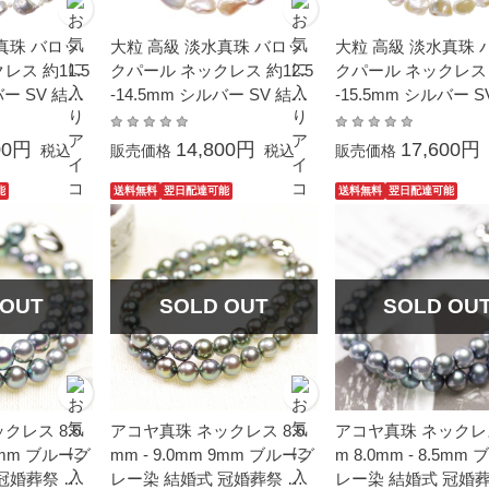
真珠 バロッ
大粒 高級 淡水真珠 バロッ
大粒 高級 淡水真珠 
レス 約11.5
クパール ネックレス 約12.5
クパール ネックレス 約
バー SV 結婚
-14.5mm シルバー SV 結婚
-15.5mm シルバー S
祭 プレゼン
式 葬儀 冠婚葬祭 プレゼン
ュラルカラー 結婚式
 カジュアル
ト フォーマル カジュアル
冠婚葬祭 プレゼント
00円
14,800円
17,600円
税込
販売価格
税込
販売価格
普段使い
マル カジュアル 普
能
送料無料
翌日配達可能
送料無料
翌日配達可能
 OUT
SOLD OUT
SOLD OU
クレス 8.5
アコヤ真珠 ネックレス 8.5
アコヤ真珠 ネックレス
 9mm ブルーグ
mm - 9.0mm 9mm ブルーグ
m 8.0mm - 8.5mm
冠婚葬祭 フ
レー染 結婚式 冠婚葬祭 フ
レー染 結婚式 冠婚葬