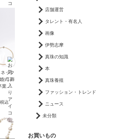
店舗運営
タレント・有名人
画像
伊勢志摩
真珠の知識
本
 ネック
結婚式 葬
真珠養殖
卒業式
ファッション・トレンド
ゼント
ネック
税込
ニュース
未分類
お買いもの