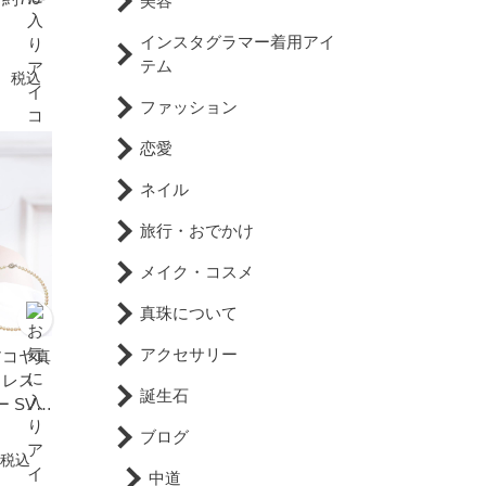
美容
インスタグラマー着用アイ
テム
円
税込
ファッション
恋愛
ネイル
旅行・おでかけ
メイク・コスメ
真珠について
アクセサリー
アコヤ真
クレス
誕生石
ー SV
珠 成
ブログ
式 母の
税込
 カジ
中道