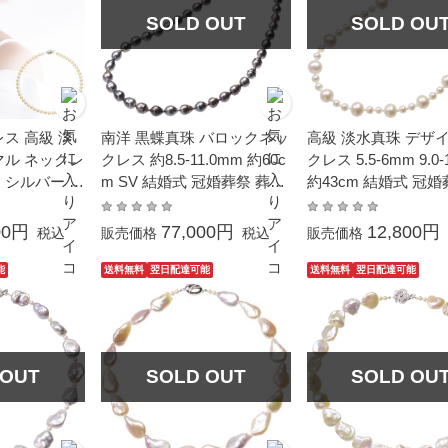
SOLD OUT
SOLD OU
ス 高級 淡
南洋 黒蝶真珠 バロックネッ
高級 淡水真珠 デザ
マル ネックレ
クレス 約8.5-11.0mm 約60c
クレス 5.5-6mm 9.0
mm シルバー S
m SV 結婚式 冠婚葬祭 葬儀
約43cm 結婚式 冠婚
成人式 卒業 入園 入学式 カ
学式 母の日 ギフト 
式 母の日 ホ
ジュアル 普段使い
プレゼント フォーマ
00円
77,000円
12,800円
税込
販売価格
税込
販売価格
し プレゼン
ティー カジュアル 
本真珠 カジ
能
送料無料
翌日配達可能
送料無料
翌日配達可能
石 金属アレ
 OUT
SOLD OUT
SOLD OU