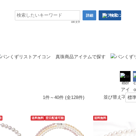
検索
詳細
100 文字
真珠商品アイテムで探す
並び替え :
1件～40件 (全128件)
能
送料無料
翌日配達可能
送料無料