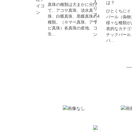
は？
真珠の種類は大まかに分け
て、アコヤ真珠、淡水真
ひとくちにイ
珠、白蝶真珠、黒蝶真珠の4
パール（偽物
種類。（※マベ真珠、アワ
様々な種類が
ビ真珠）各真珠の産地、
表的なカテゴ
生...
チックパール
パ...