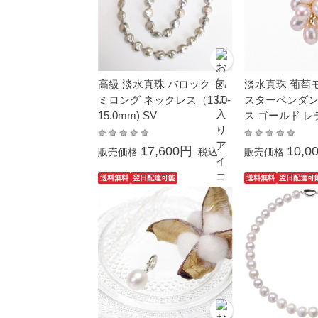
高級 淡水真珠 バロック セ
淡水真珠 葡萄
ミロング ネックレス（13.0-
スターペンダン
15.0mm) SV
ス ゴールド レ
ンプル 上品 お
使い カジュア
17,600円
10,0
販売価格
税込
販売価格
ギフト
送料無料
翌日配達可能
送料無料
翌日配達可