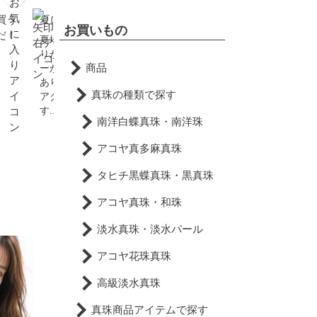
買う
夏に真珠をつけない理由
真珠が特産のベトナムの
お買いもの
だ！
フーコック島へ行ってき
夏場は服装がシンプルにな
た。
りがちなため、アクセサリ
商品
ーが活かしやすい時期でも
あります。もちろん真珠の
真珠の種類で探す
アクセもバッチリなので
す...
南洋白蝶真珠・南洋珠
アコヤ真多麻真珠
タヒチ黒蝶真珠・黒真珠
アコヤ真珠・和珠
淡水真珠・淡水パール
アコヤ花珠真珠
高級淡水真珠
真珠商品アイテムで探す