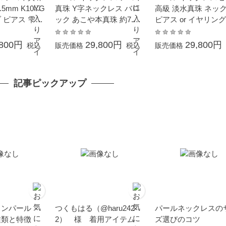
5mm K10YG
真珠 Y字ネックレス バロ
高級 淡水真珠 ネッ
 ピアス 雫型
ック あこや本真珠 約7.0-
ピアス or イヤリン
祭 本真珠 カ
8.0mm 結婚式 冠婚葬祭
ト 約7.5-8.0mm シ
月誕生石 金属
本真珠 成人式 卒業式 入学
SV 結婚式 冠婚葬祭
,800円
29,800円
29,800円
税込
販売価格
税込
販売価格
応 揺れる フ
式 母の日 プレゼント カジ
珠 フォーマル 本真珠
ュアル 6月誕生石 金属ア
式 卒業式 入学式 母
レルギー対応
プレゼント ホワイト
記事ピックアップ
お返し カジュアル 6
生石 金属アレルギー
ョンパール
つくもはる（@haru242
パールネックレスの
種類と特徴
2） 様 着用アイテム
ズ選びのコツ