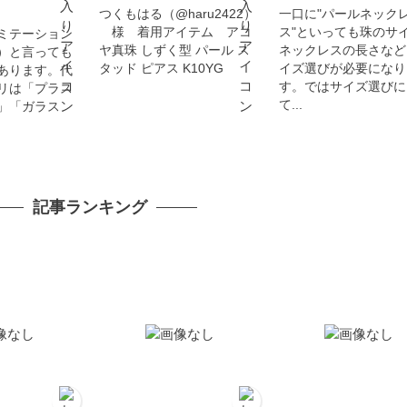
つくもはる（@haru2422）
一口に"パールネック
様 着用アイテム アコ
ス"といっても珠のサ
ミテーション
ヤ真珠 しずく型 パール ス
ネックレスの長さなど
）と言っても
タッド ピアス K10YG
イズ選びが必要になり
あります。代
す。ではサイズ選びに
リは「プラス
て...
」「ガラス
記事ランキング