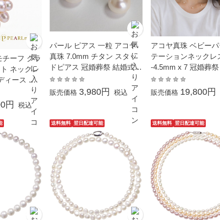
パール ピアス 一粒 アコヤ
アコヤ真珠 ベビーパ
真珠 7.0mm チタン スタッ
テーションネックレス 
モチーフ クラ
ドピアス 冠婚葬祭 結婚式
-4.5mm x 7 冠婚葬
ト ネックレ
シリコン キャッチ 小さめ
卒業 入園 入学式 母
ディース シ
本真珠 金属アレルギー対応
ワイトデー プレゼン
しゃれ 普段
3,980円
19,800円
販売価格
税込
販売価格
アレルギー対応 カ
ル プレゼント
00円
税込
普段使い イエロー
K10
能
送料無料
翌日配達可能
送料無料
翌日配達可能