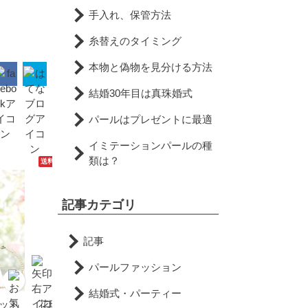
手入れ、保管方法
糸替えのタイミング
本物と偽物を見分ける方法
結婚30年目は真珠婚式
パールはプレゼントに最適
イミテーションパールの種
類は？
送料無料
翌日配達可能
送料無料
翌日配達可能
記事カテゴリ
記事
パールファッション
結婚式・パーティー
ット
花珠 アコヤ真珠 ピアス 一
花珠 アコヤ真珠 イヤリン