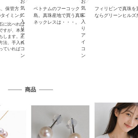
れ、保管方
ベトナムのフーコック
フィリピンで真珠を
のタイミング
島。真珠産地で買う真珠
ならグリーンヒルズ
ネックレスは・・・。
石に比べれば
ですが、本来
ちします。正
方法、手入れ
っていれば
商品