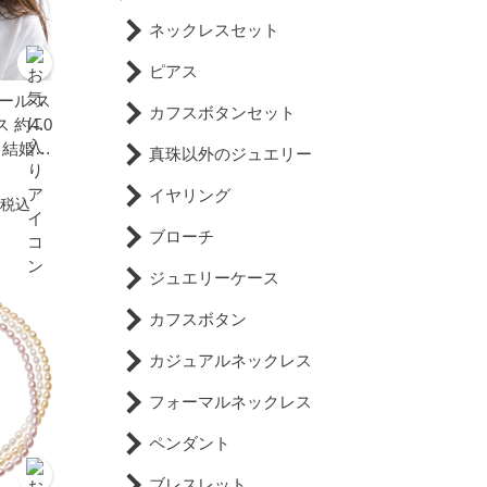
ネックレスセット
ピアス
ール ス
カフスボタンセット
約4.0
祭 結婚式
真珠以外のジュエリー
の日 ホ
イヤリング
ト 金属
税込
ジュアル
ブローチ
ゴールド
ジュエリーケース
カフスボタン
カジュアルネックレス
フォーマルネックレス
ペンダント
ブレスレット