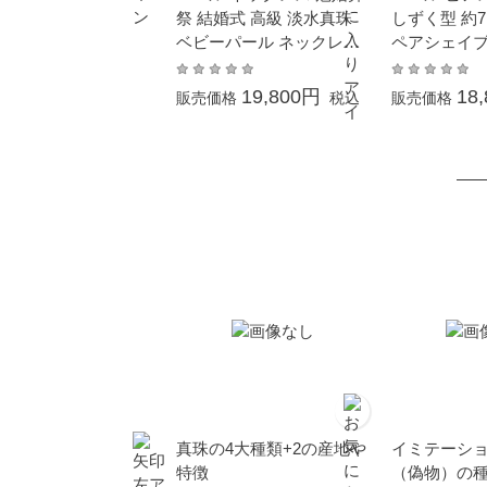
祭 結婚式 高級 淡水真珠
しずく型 約7.
ベビーパール ネックレス
ペアシェイブ
約2.5-3.5mm レディース
結婚式 冠婚葬
人気 メンズ プレゼント
ジュアル 6
19,800円
18
販売価格
税込
販売価格
アレルギー対
ック 涙
真珠の4大種類+2の産地や
イミテーシ
特徴
（偽物）の