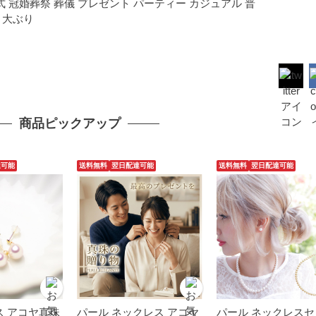
婚式 冠婚葬祭 葬儀 プレゼント パーティー カジュアル 普
 大ぶり
商品ピックアップ
達可能
送料無料
翌日配達可能
送料無料
翌日配達可能
ス アコヤ真珠
パール ネックレス アコヤ
パール ネックレスセ