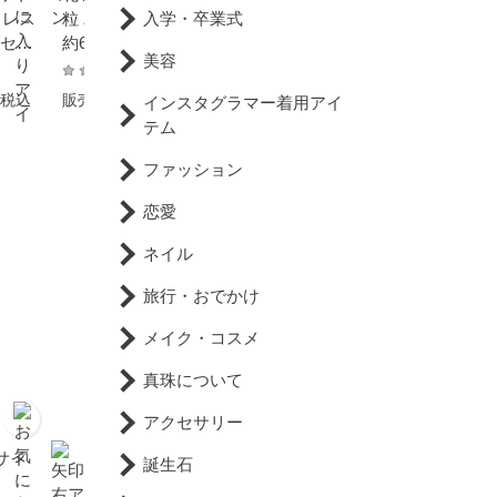
入学・卒業式
クレス
粒 パール スタッドピアス
グ 一粒 パール イヤリング
グセッ
約6.5mm ホワイトゴール
約6.5mm シルバー SV925
美容
ルバー
ド K14WG 結婚式 冠婚葬
結婚式 冠婚葬祭 フォーマ
 本真
祭 フォーマル 本真珠 成人
ル 本真珠 成人式 卒業式
17,800円
17,800円
税込
販売価格
税込
販売価格
税込
インスタグラマー着用アイ
 成人
式 卒業式 入学式 母の日
入学式 母の日 プレゼント
テム
の日
プレゼント カジュアル 6
カジュアル 6月誕生石 金
デー
月誕生石 金属アレルギー
属アレルギー対応 カード
ファッション
月誕
対応 カード花珠鑑別書付
花珠鑑別書付
恋愛
対応
ネイル
旅行・おでかけ
メイク・コスメ
真珠について
アクセサリー
サイ
誕生石