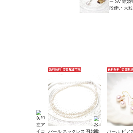
ー SV 結
段使い 大粒
送料無料
翌日配達可能
送料無料
翌日配
パール ネックレス 冠婚葬
パール ピア