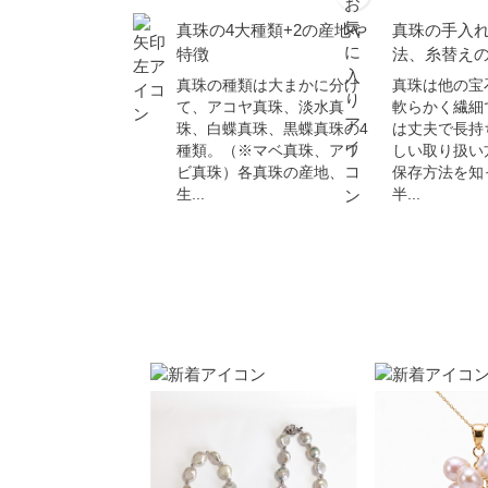
真珠の4大種類+2の産地や
真珠の手入
特徴
法、糸替え
真珠の種類は大まかに分け
真珠は他の宝
て、アコヤ真珠、淡水真
軟らかく繊細
珠、白蝶真珠、黒蝶真珠の4
は丈夫で長持
種類。（※マベ真珠、アワ
しい取り扱い
ビ真珠）各真珠の産地、
保存方法を知
生...
半...