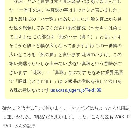
「花珠」という言葉は元々真珠業界では ありませんでし
た 「一番手のあこや真珠の事はトッピンと言いました」
違う意味での「ハナ珠」はありましたよ 船を真上から見
た絵を想像してみてください 船の舳先（ヘサキ）は尖っ
てますよね この部分を「船のハナ（鼻？）」と言います
そこから段々と幅が広くなってきますよね この一番幅の
広いところを「船の胴」と言います 花珠のハナは、この
細い先端くらいしか出来ない 少ない真珠という意味がご
ざいます 「花珠」＝「鼻珠」なのです ちなみに業界用語
で「胴珠（どうだま）」は ２級品の意味を指して沢山あ
る珠の意味なのです
usakass.jugem.jp/?eid=88
確かに”どうだま”って使います。 ”トッピン”はちょっと入札用語
っぽいかなあ。”特品”だと思います。 また、こんな説もIWAKI P
EARLさんの記事