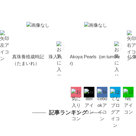
真珠養殖歳時記 珠入れ
Akoya Pearls (on tumble
仏
（たまいれ）
r)
記事ランキング