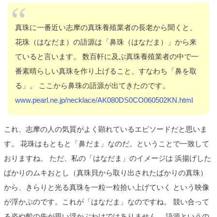
真珠に一番近い志摩の真珠養殖業者の長老から聞くと、
花珠（はなだま）の語源は「鼻珠（はなだま）」から来
ていると言います。 数百軒に及ぶ真珠養殖業者の中で一
番素晴らしい真珠を作り上げること、すなわち「鼻を取
る」。 ここから鼻珠の語源が出てきたのです。
www.pearl.ne.jp/necklace/AK080DS0CO060502KN.html
これ、志摩の人の気質がよく顕れているエピソードだと思いま
す。 花珠はもともと「鼻だま」なのだ。ということで一致して
おりますね。 ただ、私の「はなだま」のイメージは 浜揚げした
ばかりのムキおとし（真珠貝から取り出されたばかりの真珠）
から、きらりと光る真珠を一粒一粒拾い上げていく という映像
が浮かぶのです。これが「はなだま」なのですね。 競い合って
る姿や船の先が思い浮かぶわけではありません。 語源というの