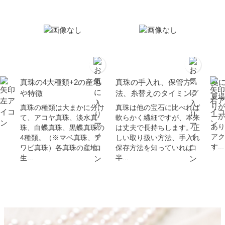
真珠の4大種類+2の産地
真珠の手入れ、保管方
夏
や特徴
法、糸替えのタイミング
夏場
りが
真珠の種類は大まかに分け
真珠は他の宝石に比べれば
ーが
て、アコヤ真珠、淡水真
軟らかく繊細ですが、本来
あり
珠、白蝶真珠、黒蝶真珠の
は丈夫で長持ちします。正
アク
4種類。（※マベ真珠、ア
しい取り扱い方法、手入れ
す...
ワビ真珠）各真珠の産地、
保存方法を知っていれば
生...
半...