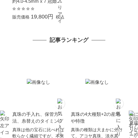
約4.0-4.5mm x 7 冠婚葬
祭 結婚式 卒業 入園 入学
式 母の日 ホワイトデー
19,800円
販売価格
税込
プレゼント 金属アレルギ
ー対応 カジュアル 普段
使い イエローゴールド K
記事ランキング
10
真珠の手入れ、保管方
真珠の4大種類+2の産地
夏
法、糸替えのタイミング
や特徴
夏場
りが
真珠は他の宝石に比べれば
真珠の種類は大まかに分け
ーが
軟らかく繊細ですが、本来
て、アコヤ真珠、淡水真