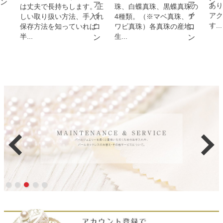
あり
は丈夫で長持ちします。正
珠、白蝶真珠、黒蝶真珠の
アク
しい取り扱い方法、手入れ
4種類。（※マベ真珠、ア
す...
保存方法を知っていれば
ワビ真珠）各真珠の産地、
半...
生...