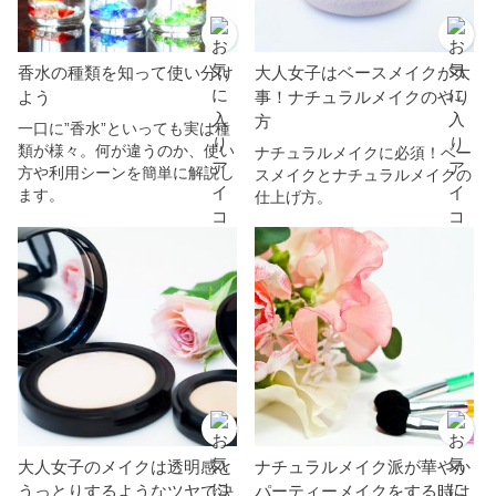
香水の種類を知って使い分け
大人女子はベースメイクが大
よう
事！ナチュラルメイクのやり
方
一口に”香水”といっても実は種
類が様々。何が違うのか、使い
ナチュラルメイクに必須！ベー
方や利用シーンを簡単に解説し
スメイクとナチュラルメイクの
ます。
仕上げ方。
大人女子のメイクは透明感と
ナチュラルメイク派が華やか
うっとりするようなツヤで決
パーティーメイクをする時は