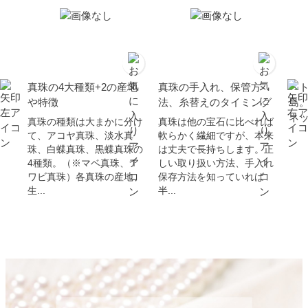
真珠の4大種類+2の産地
真珠の手入れ、保管方
ベ
や特徴
法、糸替えのタイミング
島
ネ
真珠の種類は大まかに分け
真珠は他の宝石に比べれば
て、アコヤ真珠、淡水真
軟らかく繊細ですが、本来
珠、白蝶真珠、黒蝶真珠の
は丈夫で長持ちします。正
4種類。（※マベ真珠、ア
しい取り扱い方法、手入れ
ワビ真珠）各真珠の産地、
保存方法を知っていれば
生...
半...