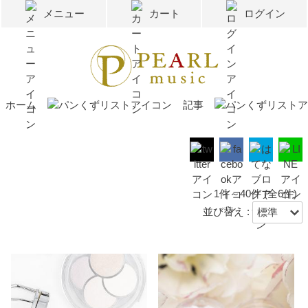
メニュー
カート
ログイン
ホーム
記事
1件～40件 (全6件)
並び替え :