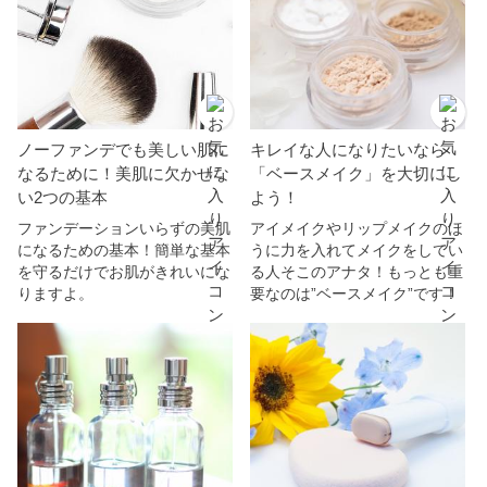
ノーファンデでも美しい肌に
キレイな人になりたいなら
なるために！美肌に欠かせな
「ベースメイク」を大切にし
い2つの基本
よう！
ファンデーションいらずの美肌
アイメイクやリップメイクのほ
になるための基本！簡単な基本
うに力を入れてメイクをしてい
を守るだけでお肌がきれいにな
る人そこのアナタ！もっとも重
りますよ。
要なのは”ベースメイク”です！