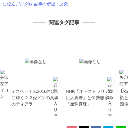
にほんブログ村 世界の伝統・文化
関連タグ記事
ミスベトナム2016の頭上
NHK「オーストラリアの
TA
に輝く２２億ドンの真珠
巨大真珠」と伊勢志摩の
話
のティアラ
「厘珠真珠」
殖