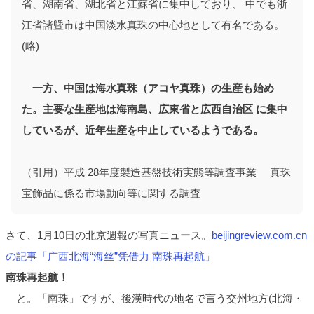
省、湖南省、湖北省と江蘇省に集中しており、 中でも浙
江省諸曁市は中国淡水真珠の中心地として有名である。
(略)
一方、中国は海水真珠（アコヤ真珠）の生産も始め
た。主要な生産地は海南島、広東省と広西自治区 に集中
しているが、近年生産を中止しているようである。
（引用）平成 28年度製造基盤技術実態等調査事業 真珠
宝飾品に係る市場動向等に関する調査
さて、1月10日の北京週報の写真ニュース。
beijingreview.com.cn
の記事「广西北海“海丝”凭借力 南珠再起航」
南珠再起航！
と。「南珠」ですが、後漢時代の地名で言う交州地方(北海・