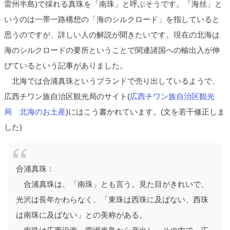
雷州半島)で採れる真珠を「南珠」と呼ぶそうです。「海丝」と
いうのは一帯一路構想の「海のシルクロード」を指していると
思うのですが、詳しい人の解説が聞きたいです。現在の北海は
海のシルクロードの要所ということで関連諸国への輸出入が伸
びているという記事がありました。
北海では合浦真珠というブランドで売り出しているようで、
広西チワン族自治区観光局のサイト(
広西チワン族自治区観光
局 北海のお土産
)にはこう書かれています。(文を若干修正しま
した)
合浦真珠：
合浦真珠は、「南珠」とも言う。見た目がきれいで、
光沢は長年かわらなく、「東珠は西珠に及ばない、西珠
は南珠に及ばない」との美称がある。