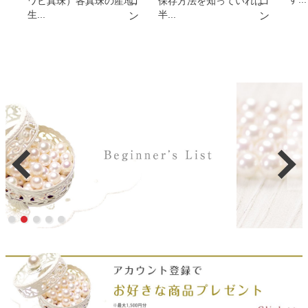
ワビ真珠）各真珠の産地、
保存方法を知っていれば
生...
半...