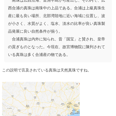
南珠は広西沿海、雷洲半島から産出し、その内で、広
西合浦の真珠は南珠中の上品である。合浦は上級真珠生
産に最も良い場所、北部湾陸地に近い海域に位置し、波
が小さく、水質がよく、塩水、淡水の比率が良い真珠製
品発展に良い自然条件が揃う。
合浦真珠は内外に知られ、昔「国宝」と賛され、皇帝
の貢ぎものとなった。今現在、故宮博物院に陳列されて
いる真珠は多く合浦産の物である。
この説明で言及されている真珠は天然真珠ですね。