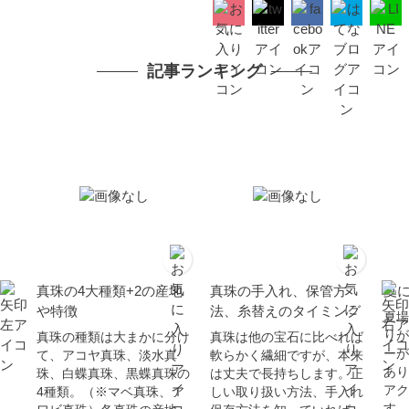
記事ランキング
真珠の4大種類+2の産地
真珠の手入れ、保管方
夏
や特徴
法、糸替えのタイミング
夏場
りが
真珠の種類は大まかに分け
真珠は他の宝石に比べれば
ーが
て、アコヤ真珠、淡水真
軟らかく繊細ですが、本来
あり
珠、白蝶真珠、黒蝶真珠の
は丈夫で長持ちします。正
アク
4種類。（※マベ真珠、ア
しい取り扱い方法、手入れ
す...