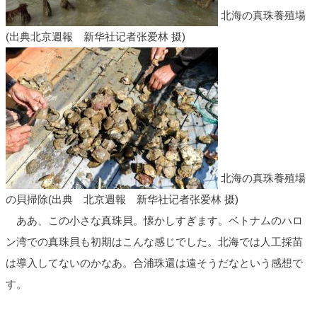
北海の真珠養殖場
(出典北京週報 新华社记者张爱林 摄)
北海の真珠養殖場
の貝掃除(出典 北京週報 新华社记者张爱林 摄)
ああ、この小さな真珠貝。懐かしすぎます。ベトナムのハロ
ン湾での真珠貝も初期はこんな感じでした。北海では人工採苗
は導入してないのかなあ。合浦珠還は遠そうだなという感想で
す。