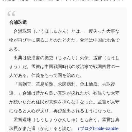
合浦珠還
合浦珠還（ごうほしゅかん）とは、一度失った大事な
物が再び手に戻ることのたとえだ。合浦は中国の地名で
ある。
出典は後漢書の循吏（じゅんり）列伝、孟嘗（もうし
ょう）だ。孟嘗は中国戦国時代の政治家で戦国四君の一
人である。仁義をもって国を治めた。
「嘗到官、革易前弊、求民病利、曾未踰歳、去珠復
還。」合浦は昔から良い真珠が採れたが、欲張りな太守
が続いたため住民が真珠を採らなくなった。孟嘗が太守
になると人心が戻り、再び産出されるようになった。
孟嘗還珠（もうしょうかんしゅ）とも言う。孟嘗は真
珠貝がまた還（かえ）ると読む。
（ブログbibble-babble