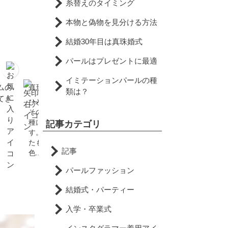
糸替えのタイミング
本物と偽物を見分ける方法
結婚30年目は真珠婚式
パールはプレゼントに最適
イミテーションパールの種
ムの
真珠色って一体何色？
結婚30年目の真珠婚式に
類は？
てき
喜ばれる贈り物
ひとえに”真珠”といっても
その種類は数多く、当然品
結婚して30年目を迎える記
種によっても色が違いま
記事カテゴリ
念日は真珠婚式といわれま
す。また、人工的に色づけ
す。海の中で自然の恵みを
たものや自然に生まれた
受けながらじっくりと育っ
記事
色...
ていく富・健康の象徴 ...
パールファッション
結婚式・パーティー
入学・卒業式