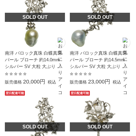
SOLD OUT
SOLD OUT
南洋 バロック真珠 白蝶真珠
南洋 バロック真珠 白蝶真珠
パール ブローチ 約14.0mm
パール ブローチ 約14.5mm
シルバー SV 大粒 大ぶり 真
シルバー SV 大粒 大ぶり 真
珠 結婚式 冠婚葬祭 成人式 卒
珠 結婚式 冠婚葬祭 成人式 卒
業式 入学式 母の日 プレゼン
業式 入学式 母の日 プレゼン
20,000円
23,000円
販売価格
税込
販売価格
税込
ト 本真珠 カジュアル 6月誕
ト 本真珠 カジュアル 6月誕
生石 金属アレルギー対応
生石 金属アレルギー対応
翌日配達可能
翌日配達可能
SOLD OUT
SOLD OUT