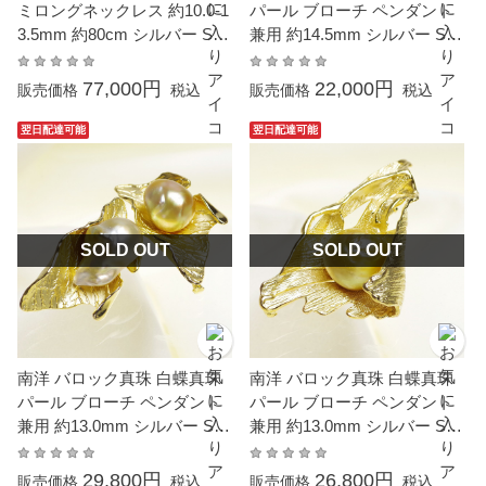
ミロングネックレス 約10.0-1
パール ブローチ ペンダント
3.5mm 約80cm シルバー SV
兼用 約14.5mm シルバー SV
結婚式 冠婚葬祭 葬儀 成人式
大粒 ナチュラルゴールド 真
卒業 入園 入学式 母の日 フォ
珠 結婚式 冠婚葬祭 成人式 卒
77,000円
22,000円
販売価格
税込
販売価格
税込
ーマル パーティー カジュア
業式 入学式 母の日 プレゼン
ル 普段使い 大粒 大ぶり 金属
ト 本真珠 カジュアル 6月誕
翌日配達可能
翌日配達可能
アレルギー対応
生石 金属アレルギー対応
SOLD OUT
SOLD OUT
南洋 バロック真珠 白蝶真珠
南洋 バロック真珠 白蝶真珠
パール ブローチ ペンダント
パール ブローチ ペンダント
兼用 約13.0mm シルバー SV
兼用 約13.0mm シルバー SV
大粒 ナチュラルゴールド 真
大粒 ナチュラルゴールド 真
珠 結婚式 冠婚葬祭 成人式 卒
珠 結婚式 冠婚葬祭 成人式 卒
29,800円
26,800円
販売価格
税込
販売価格
税込