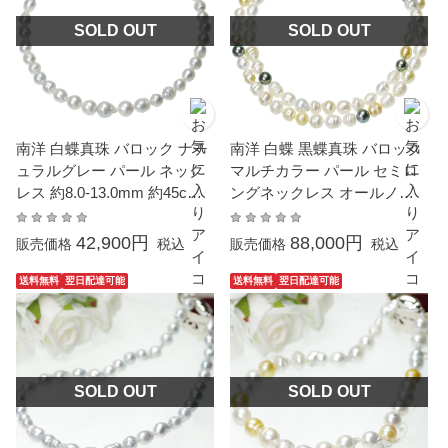
SOLD OUT
SOLD OUT
南洋 白蝶真珠 バロック ナチ
南洋 白蝶 黒蝶真珠 バロック
ュラルグレー パール ネック
マルチカラー パール セミロ
レス 約8.0-13.0mm 約45cm
ングネックレス オールノッ
シルバー SV 結婚式 冠婚葬祭
ト 約9.0-12.5mm 約93cm シ
葬儀 フォーマル パーティー
ルバー SV 結婚式 冠婚葬祭
42,900円
88,000円
販売価格
税込
販売価格
税込
カジュアル 普段使い 大粒 大
葬儀 フォーマル パーティー
ぶり
カジュアル 普段使い 大粒 大
送料無料
翌日配達可能
送料無料
翌日配達可能
ぶり
SOLD OUT
SOLD OUT