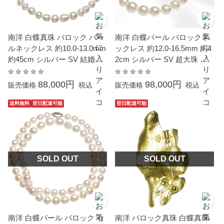
南洋 白蝶真珠 バロック パー
南洋 白蝶パール バロックネ
ルネックレス 約10.0-13.0mm
ックレス 約12.0-16.5mm 約4
約45cm シルバー SV 結婚式
2cm シルバー SV 超大珠 結
冠婚葬祭 葬儀 成人式 卒業 入
婚式 冠婚葬祭 葬儀 成人式 卒
園 入学式 母の日 フォーマル
業 入園 入学式 母の日 フォー
88,000円
98,000円
販売価格
税込
販売価格
税込
パーティー カジュアル 普段
マル パーティー カジュアル
使い 大粒 大ぶり 金属アレル
普段使い 大粒 大ぶり オール
送料無料
翌日配達可能
翌日配達可能
ギー対応
ノット 金属アレルギー対応
SOLD OUT
SOLD OUT
南洋 白蝶パール バロック セ
南洋 バロック真珠 白蝶真珠