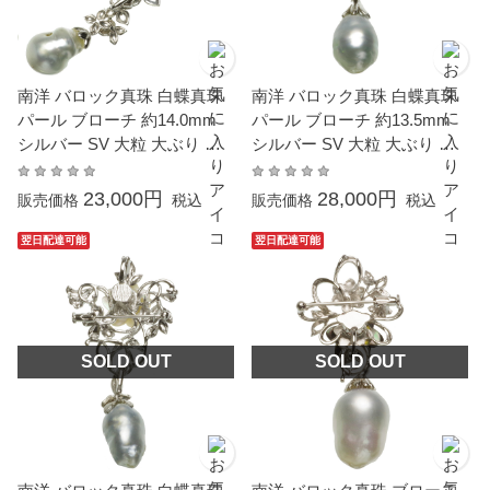
南洋 バロック真珠 白蝶真珠
南洋 バロック真珠 白蝶真珠
パール ブローチ 約14.0mm
パール ブローチ 約13.5mm
シルバー SV 大粒 大ぶり 真
シルバー SV 大粒 大ぶり 真
珠 結婚式 冠婚葬祭 成人式 卒
珠 クリッカー ペンダント兼
業式 入学式 母の日 プレゼン
用 結婚式 冠婚葬祭 成人式 卒
23,000円
28,000円
販売価格
税込
販売価格
税込
ト 本真珠 カジュアル 6月誕
業式 入学式 母の日 プレゼン
生石
ト 本真珠 カジュアル 6月誕
翌日配達可能
翌日配達可能
生石 金属アレルギー対応
SOLD OUT
SOLD OUT