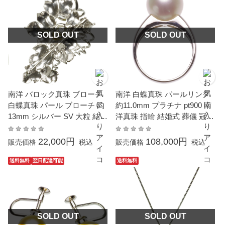
SOLD OUT
SOLD OUT
南洋 バロック真珠 ブローチ
南洋 白蝶真珠 パールリング
白蝶真珠 パール ブローチ 約
約11.0mm プラチナ pt900 南
13mm シルバー SV 大粒 結婚
洋真珠 指輪 結婚式 葬儀 冠婚
式 冠婚葬祭 本真珠 成人式 卒
葬祭 成人式 卒業 入園 入学式
業式 入学式 母の日 プレゼン
母の日 プレゼント 本真珠 カ
22,000円
108,000円
販売価格
税込
販売価格
税込
ト ギフト カジュアル 6月誕
ジュアル 6月誕生石 金属アレ
生石
ルギー対応
送料無料
翌日配達可能
送料無料
SOLD OUT
SOLD OUT