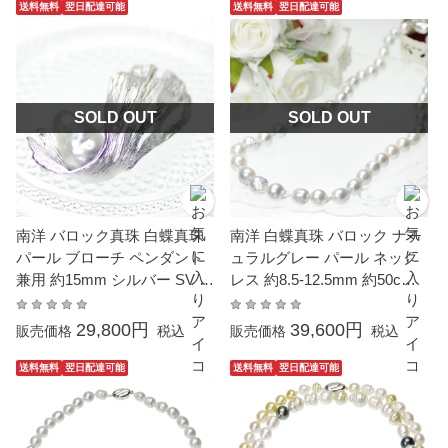
送料無料
翌日配達可能
送料無料
翌日配達可能
SOLD OUT
SOLD OUT
南洋 バロック真珠 白蝶真珠
南洋 白蝶真珠 バロック ナチ
パール ブローチ ペンダント
ュラルグレー パール ネック
兼用 約15mm シルバー SV 大
レス 約8.5-12.5mm 約50cm
粒 真珠 結婚式 冠婚葬祭 プレ
シルバー SV 結婚式 冠婚葬祭
ゼント 本真珠 カジュアル 6
葬儀 フォーマル パーティー
29,800円
39,600円
販売価格
税込
販売価格
税込
月誕生石 金属アレルギー対
カジュアル 普段使い 大粒 大
応
ぶり
送料無料
翌日配達可能
送料無料
翌日配達可能