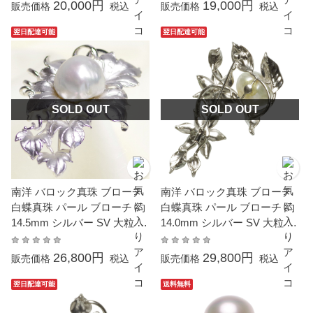
婚式 冠婚葬祭 本真珠 成人式
真珠 成人式 卒業式 入学式 母
20,000円
19,000円
販売価格
税込
販売価格
税込
卒業式 入学式 母の日 プレゼ
の日 プレゼント ギフト 贈り
ント ギフト 贈り物 6月誕生
物 6月誕生石 カジュアル 6月
翌日配達可能
翌日配達可能
石 カジュアル 6月誕生石
誕生石
SOLD OUT
SOLD OUT
南洋 バロック真珠 ブローチ
南洋 バロック真珠 ブローチ
白蝶真珠 パール ブローチ 約
白蝶真珠 パール ブローチ 約
14.5mm シルバー SV 大粒 大
14.0mm シルバー SV 大粒 大
ぶり 真珠 結婚式 冠婚葬祭 本
ぶり 結婚式 冠婚葬祭 本真珠
真珠 成人式 卒業式 入学式 母
成人式 卒業式 入学式 プレゼ
26,800円
29,800円
販売価格
税込
販売価格
税込
の日 プレゼント ギフト 贈り
ント ギフト カジュアル 6月
物 6月誕生石 カジュアル 6月
誕生石 金属アレルギー対応
翌日配達可能
送料無料
誕生石