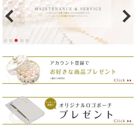
南洋白蝶真珠 パール ペンダ
南洋白蝶真珠 パール ペンダ
ント 約11.8mm ホワイトゴー
ント 約11.5-12.0mm ホワイ
ルド K18WG
トゴールド K18WG
107,800円
107,800円
販売価格
税込
販売価格
税込
送料無料
送料無料
翌日配達可能
SOLD OUT
SOLD OUT