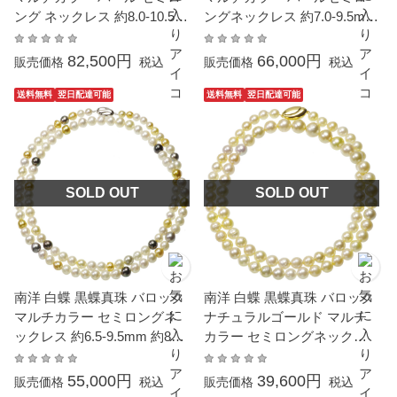
ング ネックレス 約8.0-10.5m
ングネックレス 約7.0-9.5mm
m 約69cm シルバー SV 結婚
約100cm シルバー SV 結婚式
式 冠婚葬祭 葬儀 フォーマル
冠婚葬祭 葬儀 フォーマル パ
82,500円
66,000円
販売価格
税込
販売価格
税込
パーティー カジュアル 普段
ーティー カジュアル 普段使
使い 大粒 大ぶり
い 大粒 大ぶり
送料無料
翌日配達可能
送料無料
翌日配達可能
SOLD OUT
SOLD OUT
南洋 白蝶 黒蝶真珠 バロック
南洋 白蝶 黒蝶真珠 バロック
マルチカラー セミロングネ
ナチュラルゴールド マルチ
ックレス 約6.5-9.5mm 約85c
カラー セミロングネックレ
m シルバー SV 結婚式 冠婚
ス 約7.0-10.5mm 約69cm シ
葬祭 葬儀 フォーマル パーテ
ルバー SV 結婚式 冠婚葬祭
55,000円
39,600円
販売価格
税込
販売価格
税込
ィー カジュアル 普段使い 大
葬儀 フォーマル パーティー