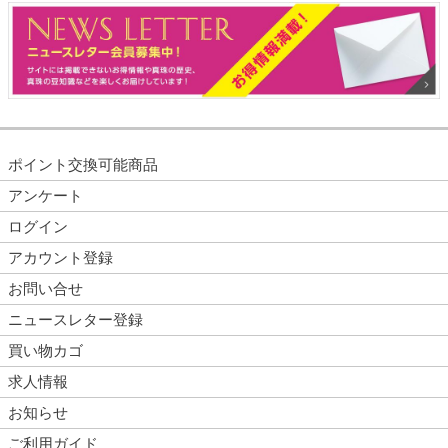
南洋白蝶真珠 パール ブロー
南洋白蝶真珠 パール ブロー
チ 約10.5mm×17.5mm ゴー
チ 約11mm ホワイトゴール
ルド K18 クマ
ド K18WG タートル
25,300円
30,250円
販売価格
税込
販売価格
税込
送料無料
翌日配達可能
送料無料
翌日配達可能
SOLD OUT
SOLD OUT
南洋白蝶真珠 パール ブロー
南洋白蝶真珠 パール ブロー
チ 約15mm×12mm ゴールド
チ 約9mm ホワイトゴールド
K18 猫
K18WG ウサギ