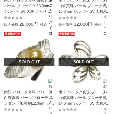
南洋 バロック真珠 白蝶真珠
南洋 バロック真珠 ブローチ
パール ブローチ 約13.0mm
白蝶真珠 パール ブローチ 約
シルバー SV 大粒 大ぶり ク
15.0mm シルバー SV 大粒 大
リッカー ペンダント兼用 真
ぶり クリッカー ペンダント
珠 結婚式 冠婚葬祭 本真珠 卒
兼用 結婚式 冠婚葬祭 本真珠
28,000円
32,800円
販売価格
税込
販売価格
税込
業式 入学式 母の日 プレゼン
成人式 卒業式 入学式 プレゼ
ト カジュアル 6月誕生石 金
ント 母の日 ギフト 贈り物 6
翌日配達可能
翌日配達可能
属アレルギー対応
月誕生石 カジュアル 6月誕生
石 金属アレルギー対応
SOLD OUT
SOLD OUT
南洋 バロック真珠 ブローチ
南洋 バロック真珠 ブローチ
白蝶真珠 パール ブローチ ペ
白蝶真珠 パール ブローチ 約
ンダント兼用 約12.0mm シル
14.0mm シルバー SV 大粒 大
バー SV 大粒 大ぶり 真珠 結
ぶり 真珠 結婚式 冠婚葬祭 本