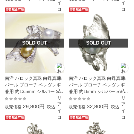
業式 入学式 母の日 プレゼン
業式 入学式 母の日 プレゼン
ト 本真珠 カジュアル 6月誕
ト 本真珠 カジュアル 6月誕
翌日配達可能
翌日配達可能
生石 金属アレルギー対応
生石 金属アレルギー対応
SOLD OUT
SOLD OUT
南洋 バロック真珠 白蝶真珠
南洋 バロック真珠 白蝶真珠
パール ブローチ ペンダント
パール ブローチ ペンダント
兼用 約13.5mm シルバー SV
兼用 約16mm シルバー SV 大
大粒 真珠 結婚式 冠婚葬祭 成
粒 真珠 結婚式 冠婚葬祭 プレ
人式 卒業式 入学式 母の日 プ
ゼント 本真珠 カジュアル 6
29,800円
32,800円
販売価格
税込
販売価格
税込
レゼント 本真珠 カジュアル
月誕生石 金属アレルギー対
6月誕生石 金属アレルギー対
応
翌日配達可能
翌日配達可能
応