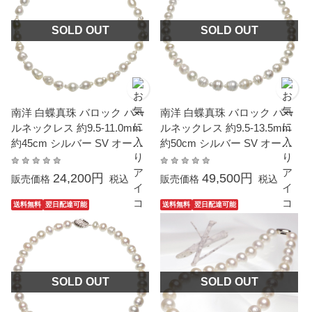
SOLD OUT
SOLD OUT
南洋 白蝶真珠 バロック パー
南洋 白蝶真珠 バロック パー
ルネックレス 約9.5-11.0mm
ルネックレス 約9.5-13.5mm
約45cm シルバー SV オール
約50cm シルバー SV オール
ノット 結婚式 冠婚葬祭 葬儀
ノット 結婚式 冠婚葬祭 葬儀
成人式 卒業 入園 入学式 母の
成人式 卒業 入園 入学式 母の
24,200円
49,500円
販売価格
税込
販売価格
税込
日 フォーマル パーティー カ
日 フォーマル パーティー カ
ジュアル 普段使い 大粒 大ぶ
ジュアル 普段使い 大粒 大ぶ
送料無料
翌日配達可能
送料無料
翌日配達可能
り 金属アレルギー対応
り 金属アレルギー対応
SOLD OUT
SOLD OUT