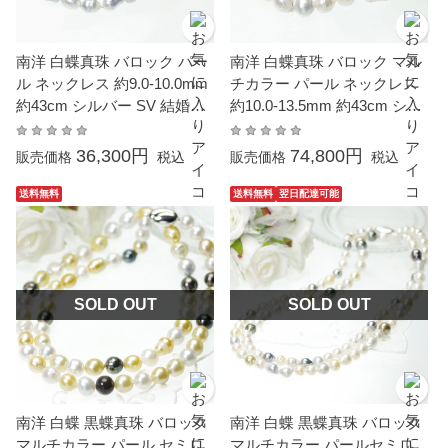
南洋 白蝶真珠 バロック パー
南洋 白蝶真珠 バロック マル
ル ネックレス 約9.0-10.0mm
チカラー パール ネックレス
約43cm シルバー SV 結婚式
約10.0-13.5mm 約43cm シル
冠婚葬祭 葬儀 フォーマル パ
バー SV 結婚式 冠婚葬祭 葬
ーティー カジュアル 普段使
儀 フォーマル パーティー カ
36,300円
74,800円
販売価格
税込
販売価格
税込
い 大粒 大ぶり
ジュアル 普段使い 大粒 大ぶ
り
送料無料
送料無料
翌日配達可能
SOLD OUT
SOLD OUT
南洋 白蝶 黒蝶真珠 バロック
南洋 白蝶 黒蝶真珠 バロック
マルチカラー パール セミロ
マルチカラー パールセミロ