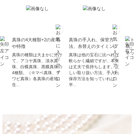
SOLD OUT
SOLD OUT
南洋白蝶ゴールデン真珠 パ
南洋白蝶ゴールデン真珠 パ
ール ペンダント 約14.0mm
ール ペンダント 約11.0mm
ゴールド K18 ナチュラルゴ
ゴールド K18 ナチュラルゴ
ールド セミラウンド
ールド
382,800円
140,800円
販売価格
税込
販売価格
税込
送料無料
送料無料
SOLD OUT
SOLD OUT