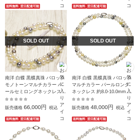
粒 大ぶり
カジュアル 普段使い 大粒 大
送料無料
翌日配達可能
送料無料
翌日配達可能
ぶり
SOLD OUT
SOLD OUT
南洋 白蝶 黒蝶真珠 バロック
南洋 白蝶 黒蝶真珠 バロック
モノトーンマルチカラー パ
マルチカラー パールロング
ールセミロングネックレス
ネックレス 約8.0-10.0mm 約
約9.0-11.5mm 約80cm シルバ
100cm シルバー SV 結婚式
ー SV 結婚式 冠婚葬祭 葬儀
冠婚葬祭 葬儀 成人式 卒業 入
66,000円
48,000円
販売価格
税込
販売価格
税込
成人式 卒業 入園 入学式 母の
園 入学式 母の日 フォーマル
日 フォーマル パーティー カ
パーティー カジュアル 普段
送料無料
翌日配達可能
送料無料
翌日配達可能
ジュアル 普段使い 大粒 大ぶ
使い 大粒 大ぶり 金属アレル
り 金属アレルギー対応
ギー対応