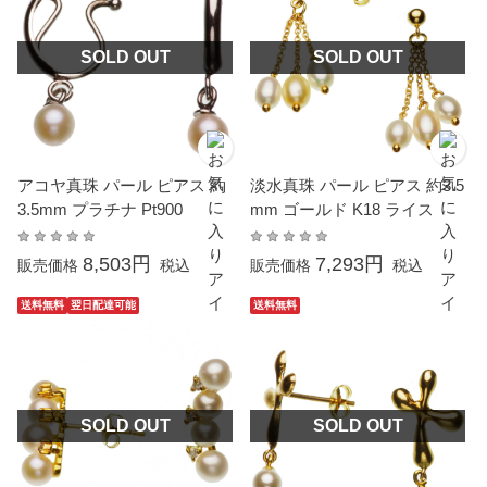
SOLD OUT
SOLD OUT
アコヤ真珠 パール ピアス 約
淡水真珠 パール ピアス 約3.5
3.5mm プラチナ Pt900
mm ゴールド K18 ライス
8,503円
7,293円
販売価格
税込
販売価格
税込
送料無料
翌日配達可能
送料無料
SOLD OUT
SOLD OUT