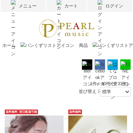
メニュー
カート
ログイン
ホーム
商品
1件～40件 (全33件)
並び替え :
送料無料
翌日配達可能
送料無料