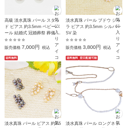
高級 淡水真珠 パール スタッ
淡水真珠 パール ブドウ ジャ
ド ピアス 約3.5mm ベビーパ
ラ ピアス 約3.5mm シルバー
ール 結婚式 冠婚葬祭 葬儀 成
SV 染
人式 卒業 入園 入学式 母の日
フォーマル
7,000円
3,800円
販売価格
税込
販売価格
税込
送料無料
送料無料
翌日配達可能
淡水真珠 パール ピアス 約3.5
淡水真珠 パール ロングネッ