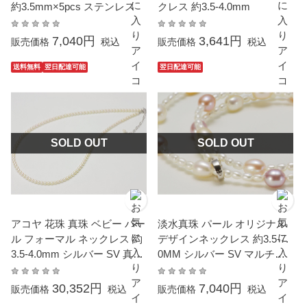
約3.5mm×5pcs ステンレス
クレス 約3.5-4.0mm
7,040円
3,641円
販売価格
税込
販売価格
税込
送料無料
翌日配達可能
翌日配達可能
SOLD OUT
SOLD OUT
アコヤ 花珠 真珠 ベビー パー
淡水真珠 パール オリジナル
ル フォーマル ネックレス 約
デザインネックレス 約3.5-7.
3.5-4.0mm シルバー SV 真珠
0MM シルバー SV マルチカ
パール ギフト プレゼント
ラー ライス
30,352円
7,040円
販売価格
税込
販売価格
税込