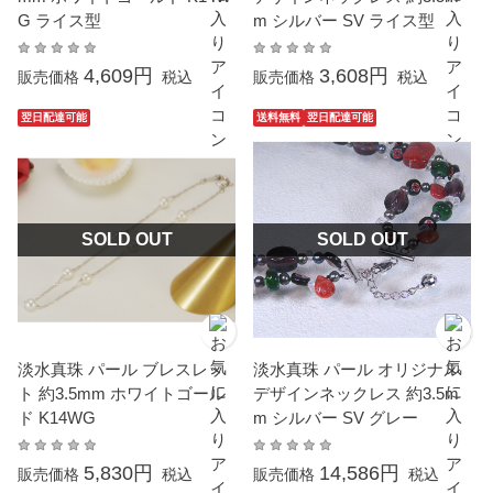
G ライス型
m シルバー SV ライス型
4,609円
3,608円
販売価格
税込
販売価格
税込
翌日配達可能
送料無料
翌日配達可能
SOLD OUT
SOLD OUT
淡水真珠 パール ブレスレッ
淡水真珠 パール オリジナル
ト 約3.5mm ホワイトゴール
デザインネックレス 約3.5m
ド K14WG
m シルバー SV グレー
5,830円
14,586円
販売価格
税込
販売価格
税込