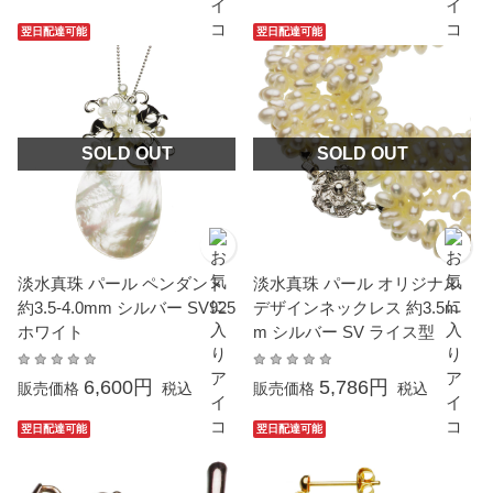
翌日配達可能
翌日配達可能
SOLD OUT
SOLD OUT
淡水真珠 パール ペンダント
淡水真珠 パール オリジナル
約3.5-4.0mm シルバー SV925
デザインネックレス 約3.5m
ホワイト
m シルバー SV ライス型
6,600円
5,786円
販売価格
税込
販売価格
税込
翌日配達可能
翌日配達可能