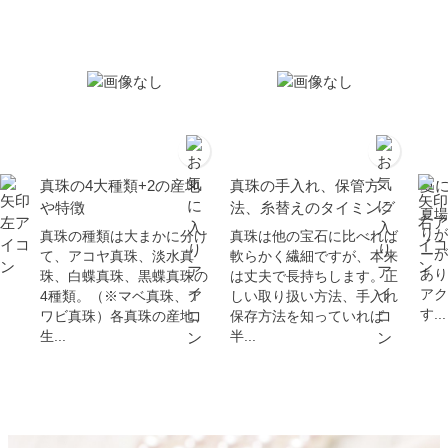
真珠の4大種類+2の産地
真珠の手入れ、保管方
夏
や特徴
法、糸替えのタイミング
夏場
りが
真珠の種類は大まかに分け
真珠は他の宝石に比べれば
ーが
て、アコヤ真珠、淡水真
軟らかく繊細ですが、本来
あり
珠、白蝶真珠、黒蝶真珠の
は丈夫で長持ちします。正
アク
4種類。（※マベ真珠、ア
しい取り扱い方法、手入れ
す...
ワビ真珠）各真珠の産地、
保存方法を知っていれば
生...
半...