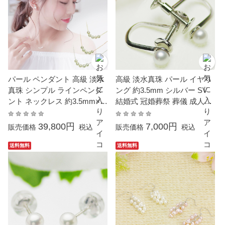
パール ペンダント 高級 淡水
高級 淡水真珠 パール イヤリ
真珠 シンプル ラインペンダ
ング 約3.5mm シルバー SV
ント ネックレス 約3.5mm×5
結婚式 冠婚葬祭 葬儀 成人式
１８金 K18YG ベビーパール
卒業 入園 入学式 母の日 フォ
結婚式 冠婚葬祭 本真珠 成人
ーマル パーティー カジュア
39,800円
7,000円
販売価格
税込
販売価格
税込
式 卒業 入園 入学式 母の日
ル
ホワイトデーお返し プレゼ
送料無料
送料無料
ント カジュアル 6月誕生石