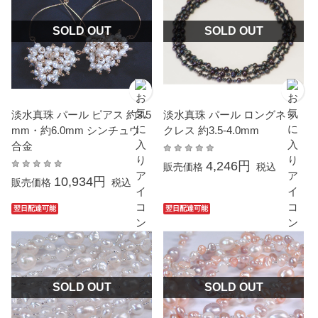
SOLD OUT
SOLD OUT
淡水真珠 パール ピアス 約3.5
淡水真珠 パール ロングネッ
mm・約6.0mm シンチュウ
クレス 約3.5-4.0mm
合金
4,246円
販売価格
税込
10,934円
販売価格
税込
翌日配達可能
翌日配達可能
SOLD OUT
SOLD OUT