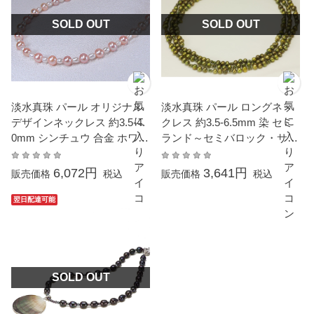
SOLD OUT
SOLD OUT
淡水真珠 パール オリジナル
淡水真珠 パール ロングネッ
デザインネックレス 約3.5-4.
クレス 約3.5-6.5mm 染 セミ
0mm シンチュウ 合金 ホワイ
ランド～セミバロック・サー
ト
クル入
6,072円
3,641円
販売価格
税込
販売価格
税込
翌日配達可能
SOLD OUT