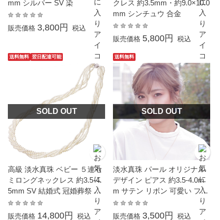
mm シルバー SV 染
クレス 約3.5mm・約9.0×10.0
mm シンチュウ 合金
3,800円
販売価格
税込
5,800円
販売価格
税込
送料無料
翌日配達可能
送料無料
SOLD OUT
SOLD OUT
高級 淡水真珠 ベビー ５連セ
淡水真珠 パール オリジナル
ミロングネックレス 約3.5-4.
デザイン ピアス 約3.5-4.0m
5mm SV 結婚式 冠婚葬祭 葬
m サテン リボン 可愛い フッ
儀 成人式 卒業 入園 入学式
クピアス K10 ゴールド
カジュアル 普段使い
14,800円
3,500円
販売価格
税込
販売価格
税込