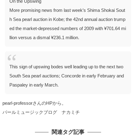
On the Upswing
More promising news from last week’s Shima Shokai Sout
h Sea pearl auction in Kobe; the 42nd annual auction trump
ed the market-depressed numbers of 2009 with ¥701.64 mi
llion versus a dismal ¥236.1 million.
This sign of upswing bodes well leading up to the next two
South Sea pearl auctions; Concorde in early February and
Paspaley in early March.
pearl-professorさんのHPから。
パールミュージックブログ ナカミチ
関連タグ記事