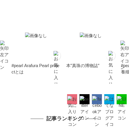
#pearl Arafura Pearl proje
本”真珠の博物誌”
#pe
ctとは
養
記事ランキング