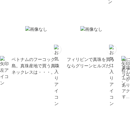
ベトナムのフーコック
フィリピンで真珠を買う
夏
島。真珠産地で買う真珠
ならグリーンヒルズだ！
夏場
ネックレスは・・・。
りが
ーが
あり
アク
す...