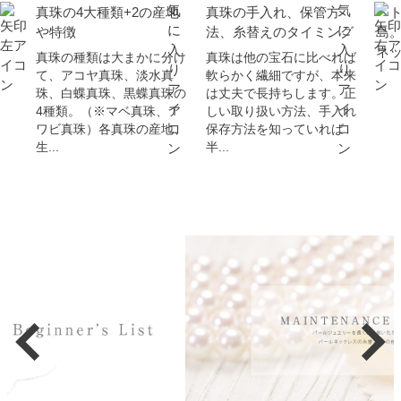
真珠の4大種類+2の産地
真珠の手入れ、保管方
ベ
や特徴
法、糸替えのタイミング
島
ネ
真珠の種類は大まかに分け
真珠は他の宝石に比べれば
て、アコヤ真珠、淡水真
軟らかく繊細ですが、本来
珠、白蝶真珠、黒蝶真珠の
は丈夫で長持ちします。正
4種類。（※マベ真珠、ア
しい取り扱い方法、手入れ
ワビ真珠）各真珠の産地、
保存方法を知っていれば
生...
半...