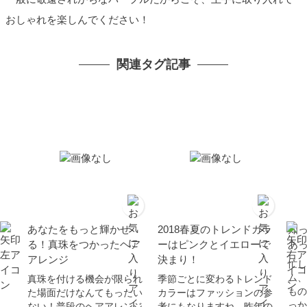
おしゃれを楽しんでください！
関連タグ記事
あなたをもっと輝かせ
2018春夏のトレンドカラ
知
る！真珠をつかったヘア
ーはピンクとイエローで
あ
アレンジ
決まり！
忙し
ム、
真珠を付ける機会が限られ
季節ごとに変わるトレンド
もの
た場面だけなんてもったい
カラーはファッションの参
っか
ない！普段のヘアアレンジ
考にもなりますね。昨年の