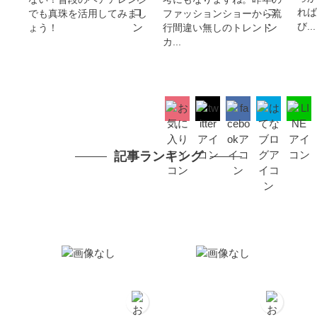
れば
でも真珠を活用してみまし
ファッションショーから流
び...
ょう！
行間違い無しのトレンド
カ...
記事ランキング