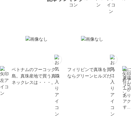
ベトナムのフーコック
フィリピンで真珠を買う
夏
島。真珠産地で買う真珠
ならグリーンヒルズだ！
夏場
ネックレスは・・・。
りが
ーが
あり
アク
す...