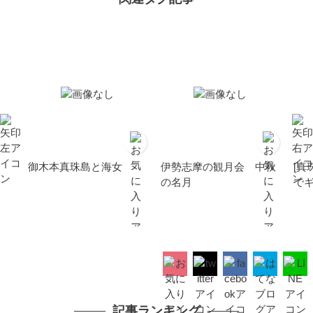
御木本真珠島と海女
伊勢志摩の観月会 中秋
[
の名月
で
記事ランキング