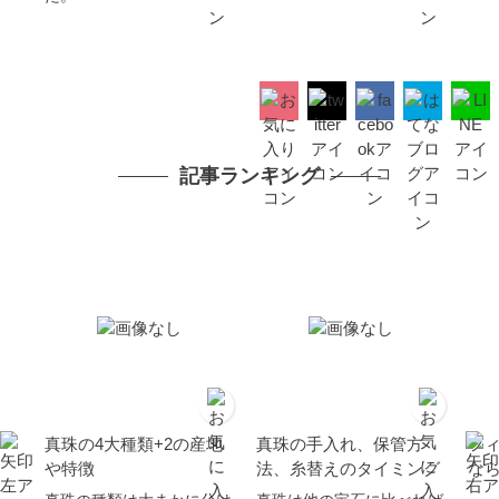
記事ランキング
真珠の4大種類+2の産地
真珠の手入れ、保管方
フ
や特徴
法、糸替えのタイミング
な