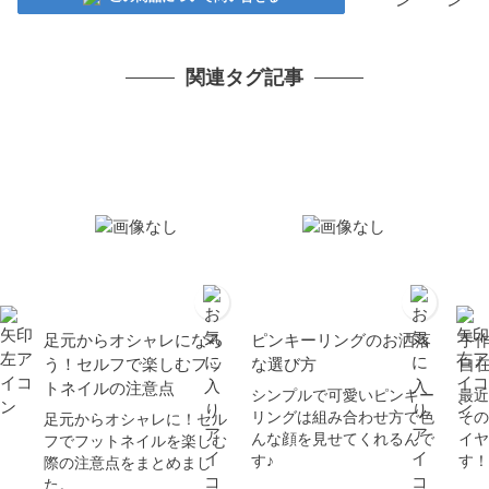
関連タグ記事
足元からオシャレになろ
ピンキーリングのお洒落
手
う！セルフで楽しむフッ
な選び方
自
トネイルの注意点
シンプルで可愛いピンキー
最近
リングは組み合わせ方で色
その
足元からオシャレに！セル
んな顔を見せてくれるんで
イヤ
フでフットネイルを楽しむ
す♪
す！
際の注意点をまとめまし
た。