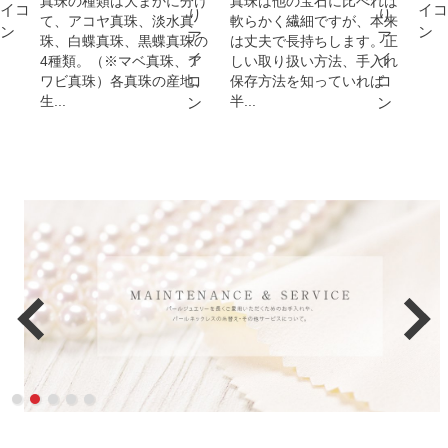
真珠の種類は大まかに分け
真珠は他の宝石に比べれば
て、アコヤ真珠、淡水真
軟らかく繊細ですが、本来
珠、白蝶真珠、黒蝶真珠の
は丈夫で長持ちします。正
4種類。（※マベ真珠、ア
しい取り扱い方法、手入れ
ワビ真珠）各真珠の産地、
保存方法を知っていれば
生...
半...