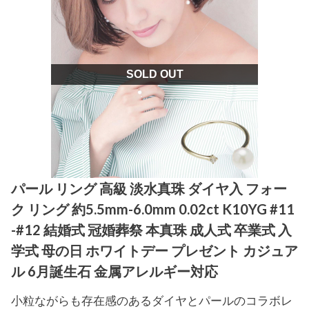
SOLD OUT
パール リング 高級 淡水真珠 ダイヤ入 フォー
ク リング 約5.5mm-6.0mm 0.02ct K10YG #11
-#12 結婚式 冠婚葬祭 本真珠 成人式 卒業式 入
学式 母の日 ホワイトデー プレゼント カジュア
ル 6月誕生石 金属アレルギー対応
小粒ながらも存在感のあるダイヤとパールのコラボレ