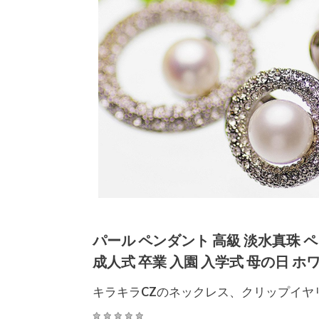
パール ペンダント 高級 淡水真珠 
成人式 卒業 入園 入学式 母の日 
キラキラCZのネックレス、クリップイヤ