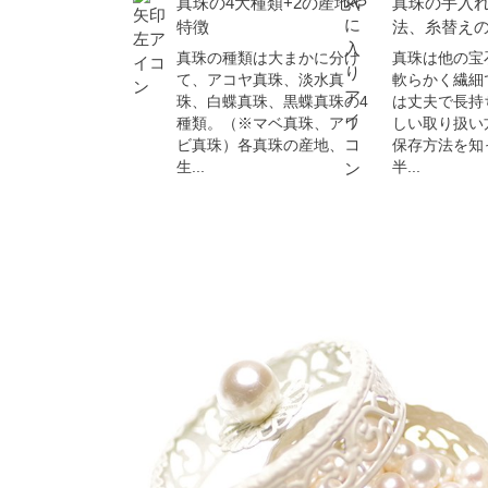
真珠の4大種類+2の産地や
真珠の手入
特徴
法、糸替え
真珠の種類は大まかに分け
真珠は他の宝
て、アコヤ真珠、淡水真
軟らかく繊細
珠、白蝶真珠、黒蝶真珠の4
は丈夫で長持
種類。（※マベ真珠、アワ
しい取り扱い
ビ真珠）各真珠の産地、
保存方法を知
生...
半...