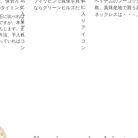
れ、保管方
フィリピンで真珠を買う
ベトナムのフーコッ
のタイミング
ならグリーンヒルズだ！
島。真珠産地で買う
ネックレスは・・・
石に比べれば
ですが、本来
ちします。正
方法、手入れ
っていれば