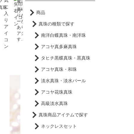
ク
夏に真珠をつけない理由
真珠色って一体何色？
真珠
夏場は服装がシンプルにな
ひとえに”真珠”といっても
商品
。
りがちなため、アクセサリ
その種類は数多く、当然品
ーが活かしやすい時期でも
種によっても色が違いま
真珠の種類で探す
あります。もちろん真珠の
す。また、人工的に色づけ
アクセもバッチリなので
たものや自然に生まれた
南洋白蝶真珠・南洋珠
す...
色...
アコヤ真多麻真珠
タヒチ黒蝶真珠・黒真珠
アコヤ真珠・和珠
淡水真珠・淡水パール
アコヤ花珠真珠
高級淡水真珠
真珠商品アイテムで探す
ネックレスセット