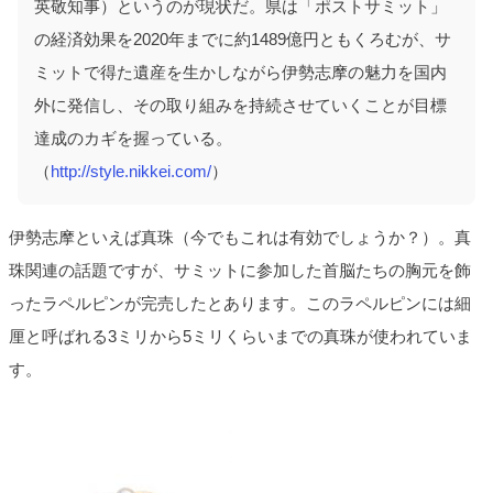
英敬知事）というのが現状だ。県は「ポストサミット」
の経済効果を2020年までに約1489億円ともくろむが、サ
ミットで得た遺産を生かしながら伊勢志摩の魅力を国内
外に発信し、その取り組みを持続させていくことが目標
達成のカギを握っている。
（
http://style.nikkei.com/
）
伊勢志摩といえば真珠（今でもこれは有効でしょうか？）。真
珠関連の話題ですが、サミットに参加した首脳たちの胸元を飾
ったラペルピンが完売したとあります。このラペルピンには細
厘と呼ばれる3ミリから5ミリくらいまでの真珠が使われていま
す。