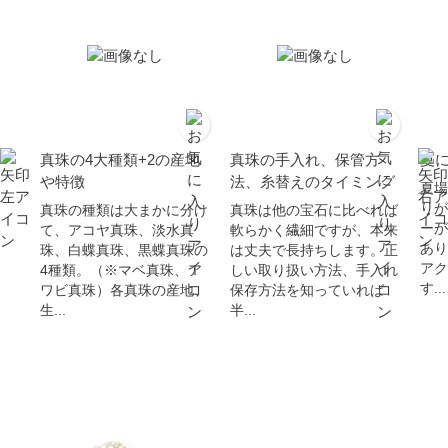
真珠の4大種類+2の産地
真珠の手入れ、保管方
夏
や特徴
法、糸替えのタイミング
夏場
りが
真珠の種類は大まかに分け
真珠は他の宝石に比べれば
ーが
て、アコヤ真珠、淡水真
軟らかく繊細ですが、本来
あり
珠、白蝶真珠、黒蝶真珠の
は丈夫で長持ちします。正
アク
4種類。（※マベ真珠、ア
しい取り扱い方法、手入れ
す...
ワビ真珠）各真珠の産地、
保存方法を知っていれば
生...
半...