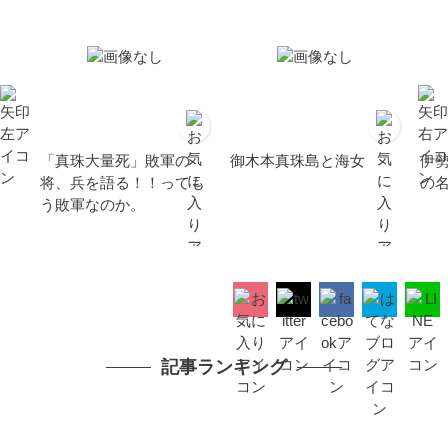
「真珠大量死」敗軍の
御木本真珠島と海女
伊
将、兵を語る！！っても
の
う敗軍なのか。
記事ランキング