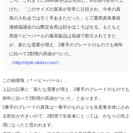
ころ、これまでに2800個をほぼ完売し、約2億円を売り上
げた。「このサイズの真珠が非常に注目され、今冬の真
珠の入札会では引く手あまただった」と三重県真珠養殖
連絡協議会の山際定会長は顔をほころばせる。もともと
県産ベビーパールの最高級品は高値で取引されてきた
が、新たな需要が増え、2番手のグレードのものでも例年
に比べて2割増の高値がついた。
（
http://style.nikkei.com/
）
この細厘珠（＊ベビーパール）。
上記の記事に「新たな需要が増え、2番手のグレードのものでも
例年に比べて2割増の高値がついた」とあります。
2番手のグレードの真珠は一番手のものよりも生産量全体に占め
る割合が大きいので、2割増で生産者にとっては、かなりの売上
増になったと思われます。