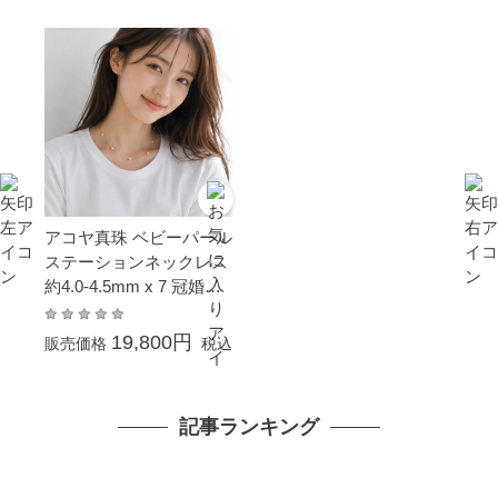
アコヤ真珠 ベビーパール
ステーションネックレス
約4.0-4.5mm x 7 冠婚葬
祭 結婚式 卒業 入園 入学
式 母の日 ホワイトデー
19,800円
販売価格
税込
プレゼント 金属アレルギ
ー対応 カジュアル 普段
使い イエローゴールド K
記事ランキング
10