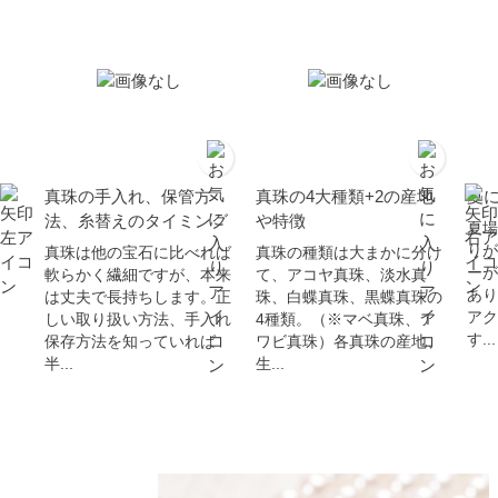
真珠の手入れ、保管方
真珠の4大種類+2の産地
夏
法、糸替えのタイミング
や特徴
夏場
りが
真珠は他の宝石に比べれば
真珠の種類は大まかに分け
ーが
軟らかく繊細ですが、本来
て、アコヤ真珠、淡水真
あり
は丈夫で長持ちします。正
珠、白蝶真珠、黒蝶真珠の
アク
しい取り扱い方法、手入れ
4種類。（※マベ真珠、ア
す...
保存方法を知っていれば
ワビ真珠）各真珠の産地、
半...
生...