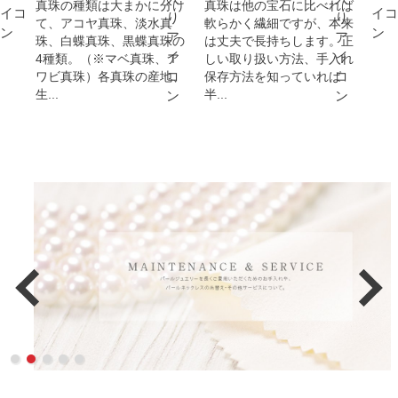
真珠の種類は大まかに分け
真珠は他の宝石に比べれば
て、アコヤ真珠、淡水真
軟らかく繊細ですが、本来
珠、白蝶真珠、黒蝶真珠の
は丈夫で長持ちします。正
4種類。（※マベ真珠、ア
しい取り扱い方法、手入れ
ワビ真珠）各真珠の産地、
保存方法を知っていれば
生...
半...