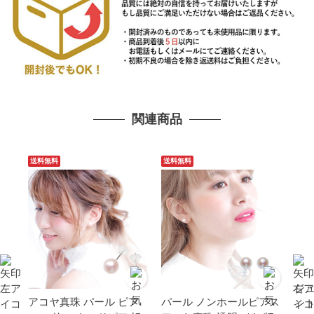
関連商品
送料無料
送料無料
ジ
アコヤ真珠 パール ピア
パール ノンホールピアス
ン