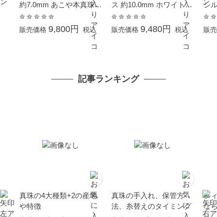
約7.0mm あこや本真珠
ス 約10.0mm ホワイトゴ
シル
ホワイトゴールド K14W
ールド K14WG ボタン珠
G 結婚式 葬儀 冠婚葬祭
結婚式 冠婚葬祭 成人式
9,800円
9,480円
販売価格
税込
販売価格
税込
販売
成人式 卒業式 入学式 母
卒業式 入学式 母の日 プ
の日 プレゼント フォー
レゼント 贈り物 6月誕生
マル
石 本真珠 金属アレルギ
ー対応
記事ランキング
真珠の4大種類+2の産地
真珠の手入れ、保管方
フ
や特徴
法、糸替えのタイミング
な