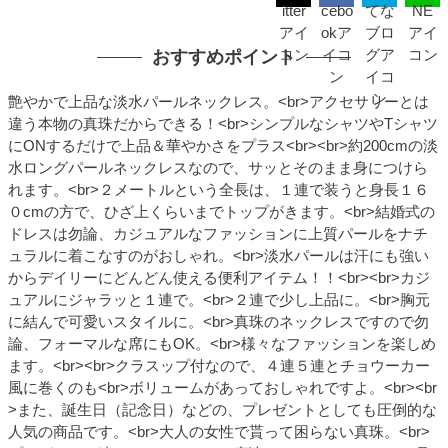
おすすめポイント
艶やかで上品な淡水パールネックレス。<br>アクセサリーとは
違う本物の真珠だからできる！<br>シンプルなシャツやTシャツ
にONするだけで上品＆華やかさをプラス<br><br>約200cmの淡
水ロングパールネックレスなので、サッとそのまま身につけら
れます。<br>２メートルという全長は、１連で装うと身長１６
０cmの方で、ひざ上くらいまでトップがきます。<br>結婚式の
ドレスは勿論、カジュアルなファッションに上質パールをナチ
ュラルに着こなすのがおしゃれ。<br>淡水パールは汗にも強い
からデイリーにどんどん使える便利アイテム！！<br><br>カジ
ュアルにジャラッと１連で。<br>２連で少し上品に。<br>胸元
に結んで可愛いスタイルに。<br>真珠のネックレスですので勿
論、フォーマルな席にもOK。<br>様々なファッションを楽しめ
ます。<br><br>クラスップ付なので、４連５連とチョウーカー
風に巻くのも<br>ボリュームがあっておしゃれですよ。<br><br
>また、誕生日（記念日）などの、プレゼントとしても圧倒的な
人気の商品です。<br>大人の女性で貰って困らない真珠。<br>