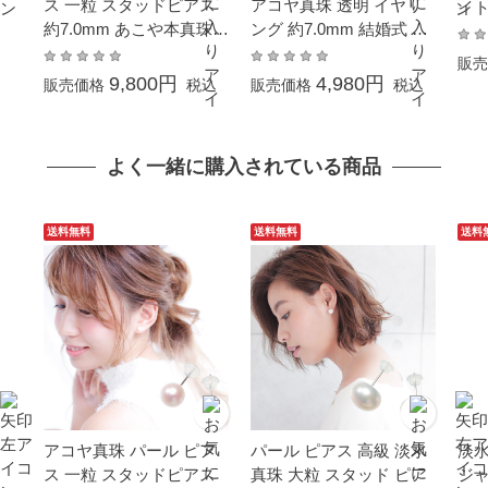
ス 一粒 スタッドピアス
アコヤ真珠 透明 イヤリ
イト
約7.0mm あこや本真珠
ング 約7.0mm 結婚式 葬
ロ
ホワイトゴールド K14W
儀 冠婚葬祭 成人式 卒業
販売
G 結婚式 葬儀 冠婚葬祭
入園 入学式 母の日 ホワ
9,800円
4,980円
販売価格
税込
販売価格
税込
成人式 卒業式 入学式 母
イトデーお返し プレゼン
の日 プレゼント フォー
ト ギフト イヤーカフ
マル
よく一緒に購入されている商品
送料無料
送料無料
送料
アコヤ真珠 パール ピア
パール ピアス 高級 淡水
淡水
ス 一粒 スタッドピアス
真珠 大粒 スタッド ピア
ジャ