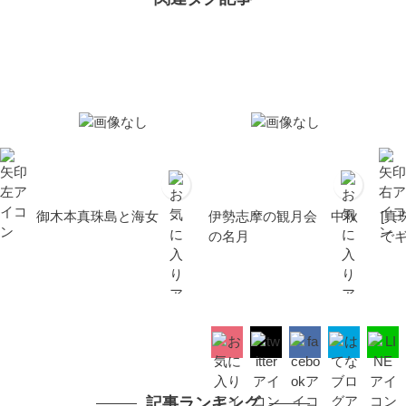
御木本真珠島と海女
伊勢志摩の観月会 中秋
[
の名月
で
記事ランキング