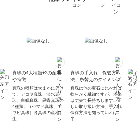
真珠の4大種類+2の産地
真珠の手入れ、保管方
フ
や特徴
法、糸替えのタイミング
な
真珠の種類は大まかに分け
真珠は他の宝石に比べれば
て、アコヤ真珠、淡水真
軟らかく繊細ですが、本来
珠、白蝶真珠、黒蝶真珠の
は丈夫で長持ちします。正
4種類。（※マベ真珠、ア
しい取り扱い方法、手入れ
ワビ真珠）各真珠の産地、
保存方法を知っていれば
生...
半...