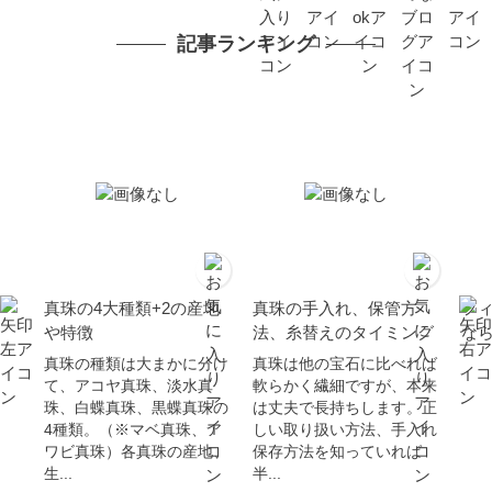
記事ランキング
真珠の4大種類+2の産地
真珠の手入れ、保管方
フ
や特徴
法、糸替えのタイミング
な
真珠の種類は大まかに分け
真珠は他の宝石に比べれば
て、アコヤ真珠、淡水真
軟らかく繊細ですが、本来
珠、白蝶真珠、黒蝶真珠の
は丈夫で長持ちします。正
4種類。（※マベ真珠、ア
しい取り扱い方法、手入れ
ワビ真珠）各真珠の産地、
保存方法を知っていれば
生...
半...