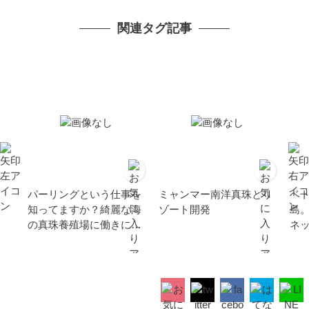
関連タグ記事
パーリングという仕事を
ミャンマー南洋真珠とリ
ベ
知ってますか？綺麗な海
ゾート開発
島
の真珠養殖場に働きに行
ネ
こう！