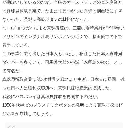
が勘違いしているのだが、当時のオーストラリアの真珠産業と
は真珠貝採取事業で、たまたま見つかった真珠は副産物にすぎ
なかった。貝殻は高級ボタンの材料になった。
*シロチョウガイによる真珠養殖は、三菱の岩崎男爵が1916年フ
ィリピンのミンダナオ島サンボアンガ近くで、藤田輔世の下で
着手している。
この事業に乗り出した日本人もいたし、移住した日本人真珠貝
ダイバーも多くいて、司馬遼太郎の小説「木曜島の夜会」とし
て有名だ。
真珠貝採取産業は第2次世界大戦により中断。日本人は帰国、残
った日本人は強制収容所へ。真珠貝採取産業は壊滅した。
戦後にパスパレイは真珠貝採取を再開するのだが。
1950年代半ばのプラスチックボタンの発明により真珠貝採取ビ
ジネスが崩壊してしまう。