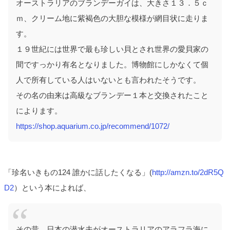
オーストラリアのブランデーガイは、大きさ１３．５ｃ
ｍ、クリーム地に紫褐色の大胆な模様が網目状に走りま
す。
１９世紀には世界で最も珍しい貝とされ世界の愛貝家の
間ですっかり有名となりました。博物館にしかなくて個
人で所有している人はいないとも言われたそうです。
その名の由来は高級なブランデー１本と交換されたこと
によります。
https://shop.aquarium.co.jp/recommend/1072/
「珍名いきもの124 誰かに話したくなる」(
http://amzn.to/2dR5Q
D2
）という本によれば、
その昔、日本の潜水夫がオーストラリアのアラフラ海に