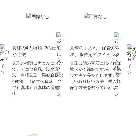
真珠の4大種類+2の産地
真珠の手入れ、保管方
フ
や特徴
法、糸替えのタイミング
な
真珠の種類は大まかに分け
真珠は他の宝石に比べれば
て、アコヤ真珠、淡水真
軟らかく繊細ですが、本来
珠、白蝶真珠、黒蝶真珠の
は丈夫で長持ちします。正
4種類。（※マベ真珠、ア
しい取り扱い方法、手入れ
ワビ真珠）各真珠の産地、
保存方法を知っていれば
生...
半...