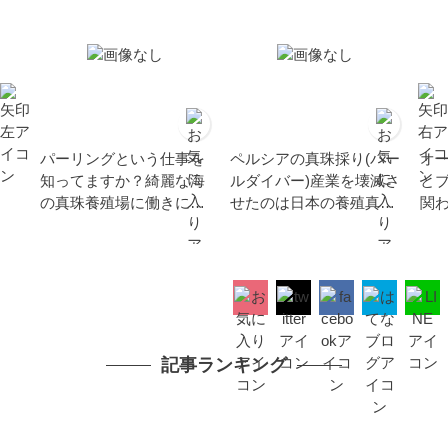
パーリングという仕事を
ペルシアの真珠採り(パー
オ
知ってますか？綺麗な海
ルダイバー)産業を壊滅さ
と
の真珠養殖場に働きに行
せたのは日本の養殖真珠
関
こう！
だったのか？いや濡れ衣
だ。
記事ランキング