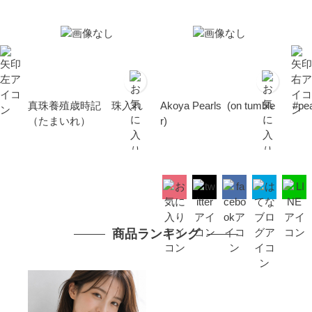
真珠養殖歳時記 珠入れ
Akoya Pearls (on tumble
#p
（たまいれ）
r)
商品ランキング