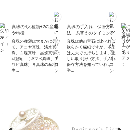
真珠の4大種類+2の産地
真珠の手入れ、保管方
夏
や特徴
法、糸替えのタイミング
夏場
りが
真珠の種類は大まかに分け
真珠は他の宝石に比べれば
ーが
て、アコヤ真珠、淡水真
軟らかく繊細ですが、本来
あり
珠、白蝶真珠、黒蝶真珠の
は丈夫で長持ちします。正
アク
4種類。（※マベ真珠、ア
しい取り扱い方法、手入れ
す...
ワビ真珠）各真珠の産地、
保存方法を知っていれば
生...
半...