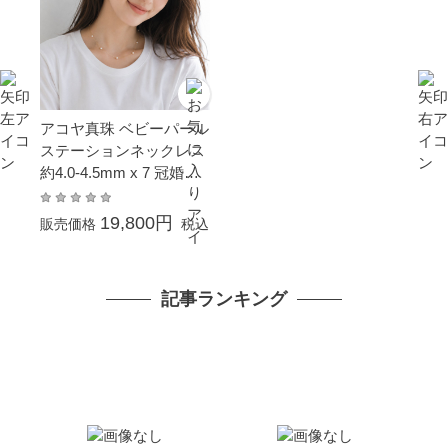
アコヤ真珠 ベビーパール
ステーションネックレス
約4.0-4.5mm x 7 冠婚葬
祭 結婚式 卒業 入園 入学
式 母の日 ホワイトデー
19,800円
販売価格
税込
プレゼント 金属アレルギ
ー対応 カジュアル 普段
使い イエローゴールド K
記事ランキング
10