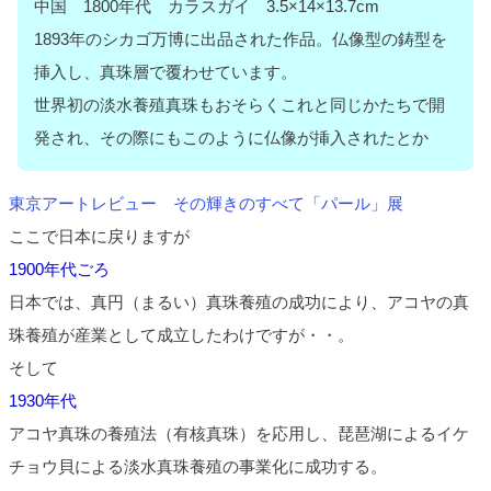
中国 1800年代 カラスガイ 3.5×14×13.7cm
1893年のシカゴ万博に出品された作品。仏像型の鋳型を
挿入し、真珠層で覆わせています。
世界初の淡水養殖真珠もおそらくこれと同じかたちで開
発され、その際にもこのように仏像が挿入されたとか
東京アートレビュー その輝きのすべて「パール」展
ここで日本に戻りますが
1900年代ごろ
日本では、真円（まるい）真珠養殖の成功により、アコヤの真
珠養殖が産業として成立したわけですが・・。
そして
1930年代
アコヤ真珠の養殖法（有核真珠）を応用し、琵琶湖によるイケ
チョウ貝による淡水真珠養殖の事業化に成功する。