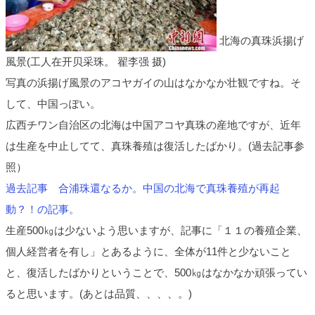
北海の真珠浜揚げ
風景(工人在开贝采珠。 翟李强 摄)
写真の浜揚げ風景のアコヤガイの山はなかなか壮観ですね。そ
して、中国っぽい。
広西チワン自治区の北海は中国アコヤ真珠の産地ですが、近年
は生産を中止してて、真珠養殖は復活したばかり。(過去記事参
照）
過去記事 合浦珠還なるか。中国の北海で真珠養殖が再起
動？！の記事。
生産500㎏は少ないよう思いますが、記事に「１１の養殖企業、
個人経営者を有し」とあるように、全体が11件と少ないこと
と、復活したばかりということで、500㎏はなかなか頑張ってい
ると思います。(あとは品質、、、、。)