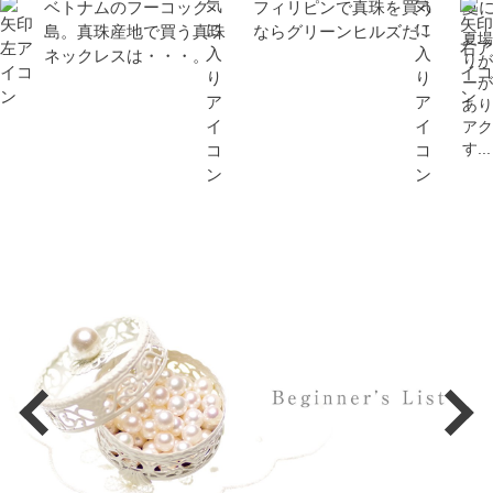
ベトナムのフーコック
フィリピンで真珠を買う
夏
島。真珠産地で買う真珠
ならグリーンヒルズだ！
夏場
ネックレスは・・・。
りが
ーが
あり
アク
す...