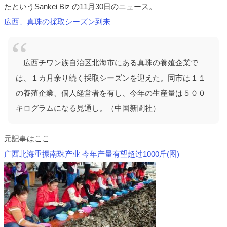
たというSankei Biz の11月30日のニュース。
広西、真珠の採取シーズン到来
広西チワン族自治区北海市にある真珠の養殖企業で
は、１カ月余り続く採取シーズンを迎えた。同市は１１
の養殖企業、個人経営者を有し、今年の生産量は５００
キログラムになる見通し。（中国新聞社）
元記事はここ
广西北海重振南珠产业 今年产量有望超过1000斤(图)