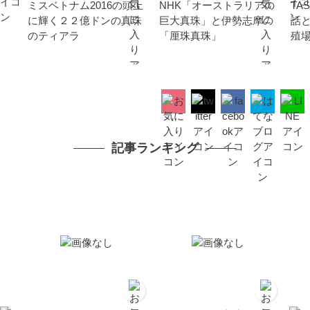
ミスベトナム2016の頭上
NHK「オーストラリアの
TA
に輝く２２億ドンの真珠
巨大真珠」と伊勢志摩の
話
のティアラ
「厘珠真珠」
殖
記事ランキング