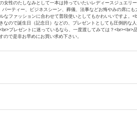
人の女性のたしなみとして一本は持っていたいレディースジュエリーで
式、パーティー、ビジネスシーン、葬儀、法事などお悔やみの席にも
ルなファッションに合わせて普段使いとしてもかわいいですよ。<br>
きなので誕生日（記念日）などの、プレゼントとしても圧倒的な人
br>プレゼントに迷っているなら、一度渡してみては？<br><br>
すので是非お早めにお買い求め下さい。