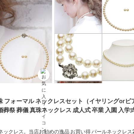
珠 フォーマル ネックレスセット（イヤリングorピ
 冠婚葬祭 葬儀 真珠ネックレス 成人式 卒業 入園 入学
ネックレス。当店お勧めの逸品 お買い得 パールネックレス