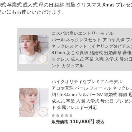
式 卒業式 成人式 母の日 結納 贈呈 クリスマス Xmas プレ
使いにもお使いいただけます。
コスパの良いエントリーモデル
パール ネックレスセット アコヤ真珠 フ
ネックレスセット（イヤリングorピアス） 
8.0mm あこや真珠 結婚式 冠婚葬祭 葬
ックレス 成人式 卒業 入園 入学式 母の
ント カジュアル
ハイクオリティなプレミアムモデル
アコヤ真珠 パール フォーマル ネックレ
約7.5-8.0mm シルバー SV 結婚式 葬儀
成人式 卒業 入園 入学式 母の日 プレゼ
ト 金属アレルギー対応
110,000円
販売価格
税込