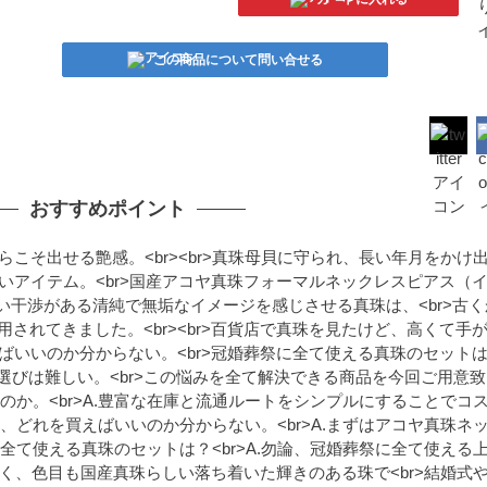
この商品について問い合せる
おすすめポイント
らこそ出せる艶感。<br><br>真珠母貝に守られ、長い年月をかけ
ないアイテム。<br>国産アコヤ真珠フォーマルネックレスピアス（
プルで深い干渉がある清純で無垢なイメージを感じさせる真珠は、<br>古
されてきました。<br><br>百貨店で真珠を見たけど、高くて手
ばいいのか分からない。<br>冠婚葬祭に全て使える真珠のセットは？<
選びは難しい。<br>この悩みを全て解決できる商品を今回ご用意
安いのか。<br>A.豊富な在庫と流通ルートをシンプルにすることでコ
って、どれを買えばいいのか分からない。<br>A.まずはアコヤ真珠ネ
祭に全て使える真珠のセットは？<br>A.勿論、冠婚葬祭に全て使える
少なく、色目も国産真珠らしい落ち着いた輝きのある珠で<br>結婚式