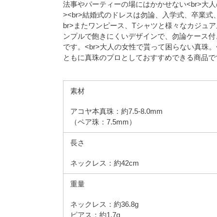
法事やパーティーの場にはかかせない<br>大
><br>結婚式のドレスは勿論、入学式、卒業
br>またワンピース、Tシャツと様々なカジュア
ンプルで飽きにくいデザインで、勿論ケース付
です。<br>大人の女性で貰って困らない真珠。<
ともに真珠のプロとしておすすめできる商品で
素材
アコヤ本真珠：約7.5-8.0mm
（ペア珠：7.5mm）
長さ
ネックレス：約42cm
重量
ネックレス：約36.8g
ピアス：約1.7g