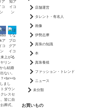
店舗運営
タレント・有名人
画像
伊勢志摩
真珠の知識
本
出来上がる
イヤリン
真珠養殖
くから結婚
ファッション・トレンド
が出ない。
br><b
ニュース
致しまし
ストダウン
未分類
ックレスセ
上、皆に自
やお葬式、
お買いもの