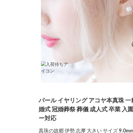
パール イヤリング アコヤ本真珠 一粒
婚式 冠婚葬祭 葬儀 成人式 卒業 入
ー対応
真珠の故郷 伊勢 志摩 大きい サイズ 9.0m