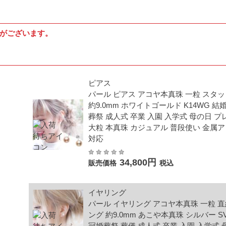
合がございます。
ピアス
パール ピアス アコヤ本真珠 一粒 スタ
約9.0mm ホワイトゴールド K14WG 結
葬祭 成人式 卒業 入園 入学式 母の日 
大粒 本真珠 カジュアル 普段使い 金属
対応
34,800円
販売価格
税込
イヤリング
パール イヤリング アコヤ本真珠 一粒 
ング 約9.0mm あこや本真珠 シルバー S
冠婚葬祭 葬儀 成人式 卒業 入園 入学式 