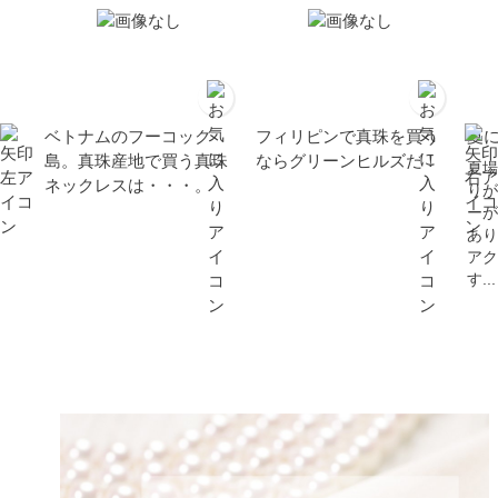
ベトナムのフーコック
フィリピンで真珠を買う
夏
島。真珠産地で買う真珠
ならグリーンヒルズだ！
夏場
ネックレスは・・・。
りが
ーが
あり
アク
す...