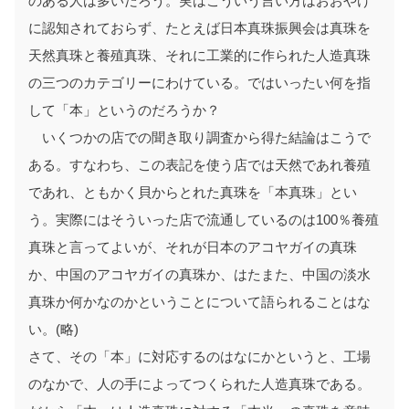
のある人は多いだろう。実はこういう言い方はおおやけ
に認知されておらず、たとえば日本真珠振興会は真珠を
天然真珠と養殖真珠、それに工業的に作られた人造真珠
の三つのカテゴリーにわけている。ではいったい何を指
して「本」というのだろうか？
いくつかの店での聞き取り調査から得た結論はこうで
ある。すなわち、この表記を使う店では天然であれ養殖
であれ、ともかく貝からとれた真珠を「本真珠」とい
う。実際にはそういった店で流通しているのは100％養殖
真珠と言ってよいが、それが日本のアコヤガイの真珠
か、中国のアコヤガイの真珠か、はたまた、中国の淡水
真珠か何かなのかということについて語られることはな
い。(略)
さて、その「本」に対応するのはなにかというと、工場
のなかで、人の手によってつくられた人造真珠である。