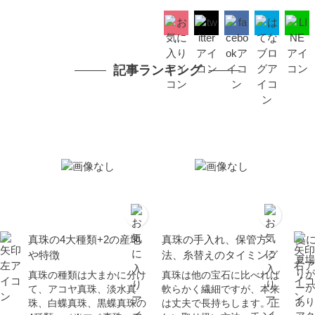
記事ランキング
真珠の4大種類+2の産地
真珠の手入れ、保管方
夏
や特徴
法、糸替えのタイミング
夏場
りが
真珠の種類は大まかに分け
真珠は他の宝石に比べれば
ーが
て、アコヤ真珠、淡水真
軟らかく繊細ですが、本来
あり
珠、白蝶真珠、黒蝶真珠の
は丈夫で長持ちします。正