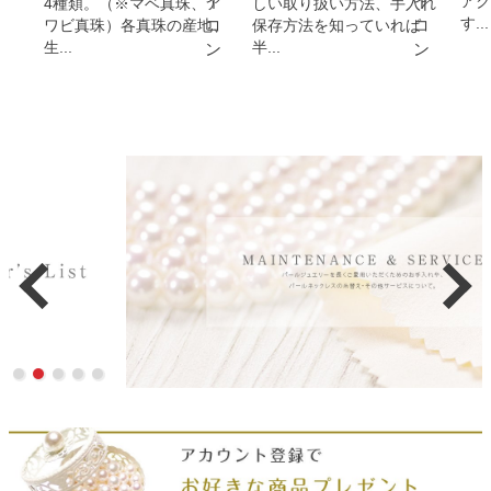
アク
4種類。（※マベ真珠、ア
しい取り扱い方法、手入れ
す...
ワビ真珠）各真珠の産地、
保存方法を知っていれば
生...
半...