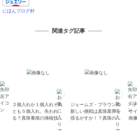
にほんブログ村
関連タグ記事
２個入れか１個入れそれ
ジェームズ・ブラウンの
パ
とも５個入れ。失われ
新しい挑戦は真珠業界を
サ
る？真珠養殖の挿核技
揺るがすか！？真珠の原
画
術。
産地はどこ？