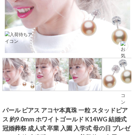
パール ピアス アコヤ本真珠 一粒 スタッドピア
ス 約9.0mm ホワイトゴールド K14WG 結婚式
冠婚葬祭 成人式 卒業 入園 入学式 母の日 プレゼ