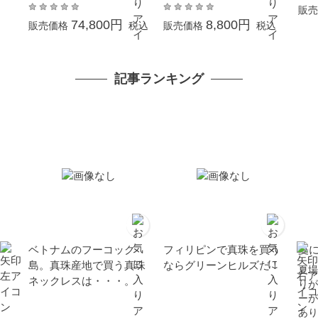
ルバー SV 大珠 結婚式
クキャッチパール 結婚式
販売
冠婚葬祭 葬儀 成人式 卒
卒業式 入学式 母の日 冠
74,800円
8,800円
販売価格
税込
販売価格
税込
業 入園 入学式 母の日 プ
婚葬祭 ギフト プレゼン
レゼント あこや本真珠
ト 金属アレルギー対応
記事ランキング
ベトナムのフーコック
フィリピンで真珠を買う
夏
島。真珠産地で買う真珠
ならグリーンヒルズだ！
夏場
ネックレスは・・・。
りが
ーが
あり