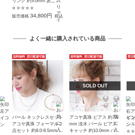
リング 約9.0mm あこや
本真珠 シルバー SV 結婚
式 冠婚葬祭 葬儀 成人式
34,800円
販売価格
税込
卒業 入園 入学式 母の日
プレゼント カジュアル
大粒 金属アレルギー対応
よく一緒に購入されている商品
送料無料
翌日配達可能
送料無料
翌日配達可能
翌日
SOLD OUT
パール ネックレスセット
アコヤ真珠 ピアス 約7.0
ピン
アコヤ真珠 フォーマル２
mm 淡水 パール ピアス
シル
点セット 約8.0-8.5mm シ
キャッチ 約10.0mm バッ