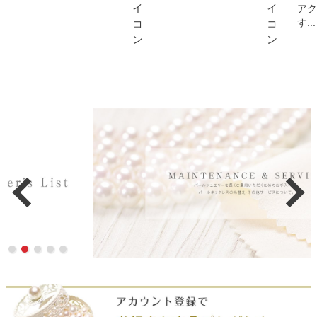
アク
す...