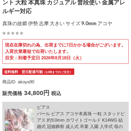
ント 大粒 本真珠 カジュアル 普段使い 金属アレ
ルギー対応
真珠の故郷 伊勢 志摩 大きい サイズ 9.0mm アコヤ
現在在庫切れの為、出荷までに7日かかる場合がございます。
入荷次第最短で出荷いたします。
目安：到着予定日 2026年8月18日（火）
送料無料
翌日配達可能
（12時までのご注文）
商品ID
akoya90
34,800円
販売価格
税込
ピアス
パール ピアス アコヤ本真珠 一粒 スタッドピ
アス 約9.0mm ホワイトゴールド K14WG 結
婚式 冠婚葬祭 成人式 卒業 入園 入学式 母の