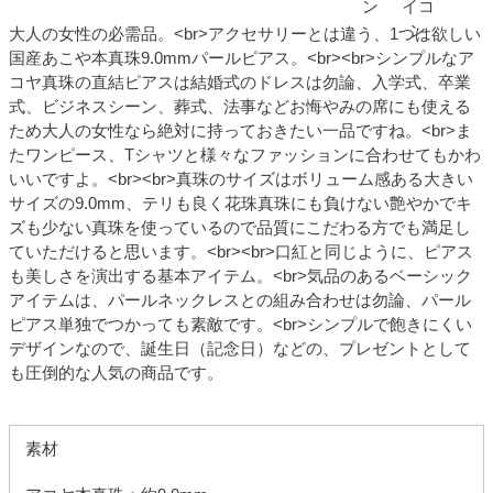
大人の女性の必需品。<br>アクセサリーとは違う、1つは欲しい
国産あこや本真珠9.0mmパールピアス。<br><br>シンプルなア
コヤ真珠の直結ピアスは結婚式のドレスは勿論、入学式、卒業
式、ビジネスシーン、葬式、法事などお悔やみの席にも使える
ため大人の女性なら絶対に持っておきたい一品ですね。<br>ま
たワンピース、Tシャツと様々なファッションに合わせてもかわ
いいですよ。<br><br>真珠のサイズはボリューム感ある大きい
サイズの9.0mm、テリも良く花珠真珠にも負けない艶やかでキ
ズも少ない真珠を使っているので品質にこだわる方でも満足し
ていただけると思います。<br><br>口紅と同じように、ピアス
も美しさを演出する基本アイテム。<br>気品のあるベーシック
アイテムは、パールネックレスとの組み合わせは勿論、パール
ピアス単独でつかっても素敵です。<br>シンプルで飽きにくい
デザインなので、誕生日（記念日）などの、プレゼントとして
も圧倒的な人気の商品です。
素材