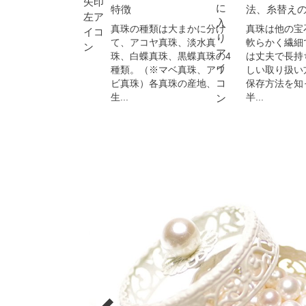
特徴
法、糸替え
真珠の種類は大まかに分け
真珠は他の宝
て、アコヤ真珠、淡水真
軟らかく繊細
珠、白蝶真珠、黒蝶真珠の4
は丈夫で長持
種類。（※マベ真珠、アワ
しい取り扱い
ビ真珠）各真珠の産地、
保存方法を知
生...
半...