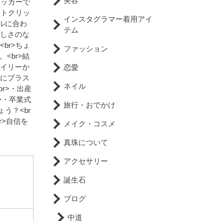
美容
リッカーで
ントクリッ
インスタグラマー着用アイ
ールに合わ
テム
美しさのな
br>ちょ
ファッション
<br>結
デイリーか
恋愛
いにプラス
ネイル
br>・出産
>・卒業式
旅行・おでかけ
う？<br
r>自信を
メイク・コスメ
真珠について
アクセサリー
誕生石
ブログ
中道