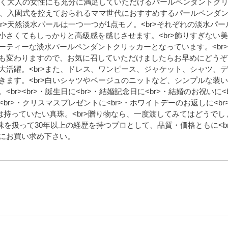
感も良く大人の女性にも充分に満足していただけるパールペンダントク
入学式、入園式を控えておられるママ世代におすすめするパールペンダ
><br>天然淡水パールは一つ一つが1点モノ。<br>それぞれの淡水パ
小さくてもしっかりと高級感を感じさせます。<br>飾りすぎない
ティーな淡水パールペンダントクリッカーとなっています。<br><
も変わりますので、お気に召していただけましたらお早めにどうぞ。
大活躍。<br>また、ドレス、ワンピース、ジャケット、シャツ、
きます。<br>白いシャツやベージュのニットなど、シンプルな装
r><br>・誕生日に<br>・結婚記念日に<br>・結婚のお祝いに<
br>・クリスマスプレゼントに<br>・ホワイトデーのお返しに<br
つは持っていたい真珠。<br>贈り物なら、一度渡してみてはどうでしょ
>真珠を扱って30年以上の経歴を持つプロとして、品質・価格ともに<b
にお買い求め下さい。