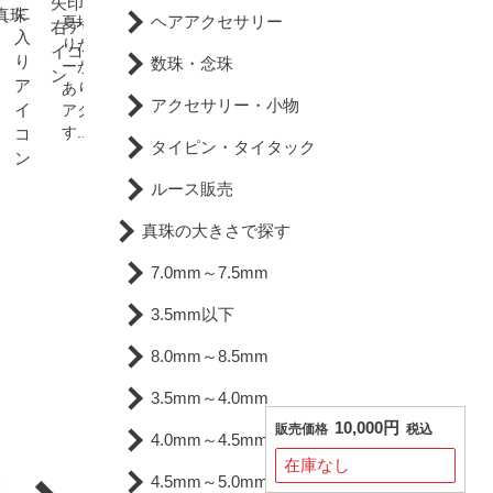
真珠
フーコック島へ行ってき
ヘアアクセサリー
夏場は服装がシンプルにな
。
た。
りがちなため、アクセサリ
数珠・念珠
ーが活かしやすい時期でも
あります。もちろん真珠の
アクセサリー・小物
アクセもバッチリなので
す...
タイピン・タイタック
ルース販売
真珠の大きさで探す
7.0mm～7.5mm
3.5mm以下
8.0mm～8.5mm
3.5mm～4.0mm
10,000円
販売価格
税込
4.0mm～4.5mm
在庫なし
4.5mm～5.0mm