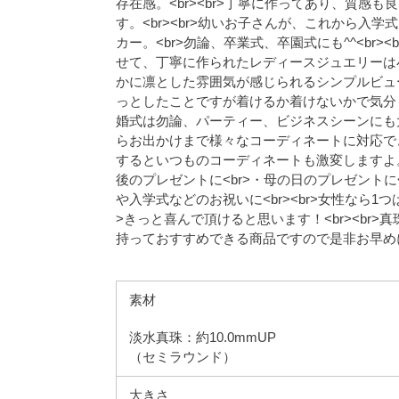
存在感。<br><br>丁寧に作ってあり、質
す。<br><br>幼いお子さんが、これから
カー。<br>勿論、卒業式、卒園式にも^^<br
せて、丁寧に作られたレディースジュエリーは
かに凛とした雰囲気が感じられるシンプルビュー
っとしたことですが着けるか着けないかで気分
婚式は勿論、パーティー、ビジネスシーンにも
らお出かけまで様々なコーディネートに対応で
するといつものコーディネートも激変しますよ。<b
後のプレゼントに<br>・母の日のプレゼントに<
や入学式などのお祝いに<br><br>女性なら1
>きっと喜んで頂けると思います！<br><br
持っておすすめできる商品ですので是非お早め
素材
淡水真珠：約10.0mmUP
（セミラウンド）
大きさ