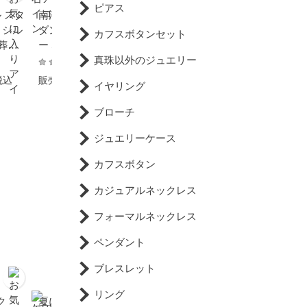
ピアス
 スタ
南洋白蝶真珠 パール ペン
パール ピアス アコヤ真珠
 シル
ダント 約10.0mm シルバ
一粒 スタッドピアス 約8.
カフスボタンセット
婚葬祭
ー SV ゴールド染 セミラ
0mm ホワイトゴールド K
プレゼ
ウンド～ドロップ
14WG 結婚式 冠婚葬祭 成
真珠以外のジュエリー
ル 6
人式 卒業 入園 入学式 母
19,800円
19,800円
税込
販売価格
税込
販売価格
税込
イヤリング
ギー
の日 プレゼント 大粒 本真
珠 カジュアル 金属アレル
ブローチ
ギー対応
ジュエリーケース
カフスボタン
カジュアルネックレス
フォーマルネックレス
ペンダント
ブレスレット
リング
ク
夏に真珠をつけない理由
真珠が特産のベトナムの