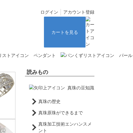
ログイン
アカウント登録
カートを見る
ペンダント
パール
読みもの
真珠の豆知識
真珠の歴史
真珠原珠ができるまで
真珠加工技術エンハンスメ
ント