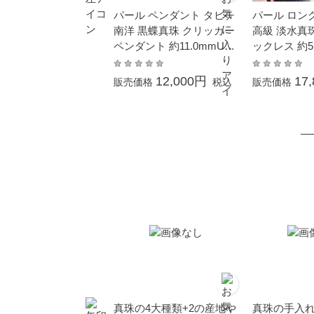
パール ペンダント タヒチ
パール ロン
南洋 黒蝶真珠 クリッカー
高級 淡水真
ペンダント 約11.0mmUP
ックレス 約5.0
シルバー SV 結婚式 冠婚
0cm シンチ
葬祭 成人式 卒業 入園 入
婚葬祭 本真珠
12,000円
17
販売価格
税込
販売価格
学式 母の日 プレゼント 大
式 入学式 母
粒 大ぶり フォーマル カジ
ト カジュア
ュアル 普段使い 金属アレ
金属アレルギ
ルギー対応本真珠 6月誕生
バルライス 
石
真珠の4大種類+2の産地や
真珠の手入