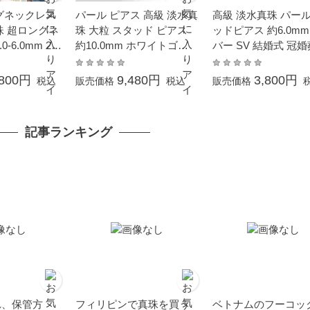
グネックレス
パール ピアス 高級 淡水真
高級 淡水真珠 パール
珠 超ロングネ
珠 大粒 スタッド ピアス
ッドピアス 約6.0mm
-6.0mm 20
約10.0mm ホワイトゴー
バー SV 結婚式 冠
ュウ 結婚式 冠
ルド K14WG ボタン珠 結
クリスマス Xmas 
 成人式 卒業
婚式 冠婚葬祭 成人式 卒業
ント 本真珠 カジュア
,800円
9,480円
3,800円
税込
販売価格
税込
販売価格
の日 プレゼン
式 入学式 母の日 プレゼン
月誕生石 金属アレル
ル 6月誕生石
ト 贈り物 6月誕生石 本真
対応
ー対応 オー
珠 金属アレルギー対応
記事ランキング
真珠 ギフト
れ、保管方
フィリピンで真珠を買う
ベトナムのフーコッ