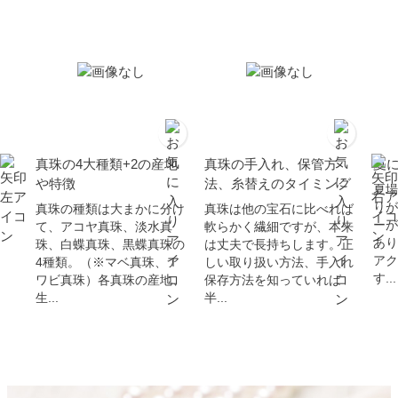
真珠の4大種類+2の産地
真珠の手入れ、保管方
夏
や特徴
法、糸替えのタイミング
夏場
りが
真珠の種類は大まかに分け
真珠は他の宝石に比べれば
ーが
て、アコヤ真珠、淡水真
軟らかく繊細ですが、本来
あり
珠、白蝶真珠、黒蝶真珠の
は丈夫で長持ちします。正
アク
4種類。（※マベ真珠、ア
しい取り扱い方法、手入れ
す...
ワビ真珠）各真珠の産地、
保存方法を知っていれば
生...
半...