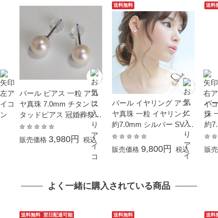
送料無料
送料
パール ピアス 一粒 アコ
パール イヤリング アコ
パー
ヤ真珠 7.0mm チタン ス
ヤ真珠 一粒 イヤリング
珠 
タッドピアス 冠婚葬祭
約7.0mm シルバー SV 結
約7
結婚式 シリコン キャッ
婚式 冠婚葬祭 お葬式 卒
ド 
チ 小さめ 本真珠 金属ア
3,980円
販売価格
税込
業式 入学式 母の日 プレ
祭 
レルギー対応
9,800円
販売価格
税込
販売
ゼント ギフト 贈り物 6月
卒業
誕生石
プレ
物 
よく一緒に購入されている商品
金
送料無料
翌日配達可能
送料無料
送料