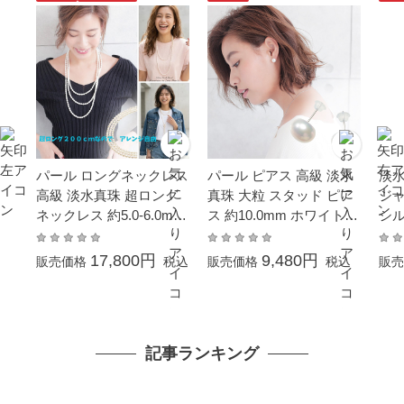
パール ロングネックレス
パール ピアス 高級 淡水
淡水
高級 淡水真珠 超ロング
真珠 大粒 スタッド ピア
ジャ
ネックレス 約5.0-6.0mm
ス 約10.0mm ホワイトゴ
シル
200cm シンチュウ 結婚
ールド K14WG ボタン珠
式 冠婚葬祭 本真珠 成人
結婚式 冠婚葬祭 成人式
17,800円
9,480円
販売価格
税込
販売価格
税込
販売
式 卒業式 入学式 母の日
卒業式 入学式 母の日 プ
プレゼント カジュアル 6
レゼント 贈り物 6月誕生
月誕生石 金属アレルギー
石 本真珠 金属アレルギ
対応 オーバルライス 真
ー対応
記事ランキング
珠 ギフト