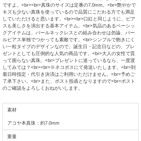
ですよ。<br><br>真珠のサイズは定番の7.0mm。<br>艶やかで
キズも少ない真珠を使っているので品質にこだわる方でも満足
していただけると思います。<br><br>口紅と同じように、ピア
スも美しさを演出する基本アイテム。<br>気品のあるベーシッ
クアイテムは、パールネックレスとの組み合わせは勿論、パー
ルピアス単独でつかっても素敵です。<br>シンプルで飽きにく
い一粒タイプのデザインなので、誕生日・記念日などの、プレ
ゼントとしても圧倒的な人気の商品です。<br>大人の女性で貰
って困らない真珠。<br>プレゼントに迷っているなら、一度渡
してみては？<br><br>※ネコポスにて発送いたします。<br>到
着日時指定・代引き決済はご利用いただけません。<br>予めご
了承下さい。<br>また、ポスト投函となりますので<br>ポスト
のご確認をよろしくおねがいします。
素材
アコヤ本真珠：約7.0mm
重量