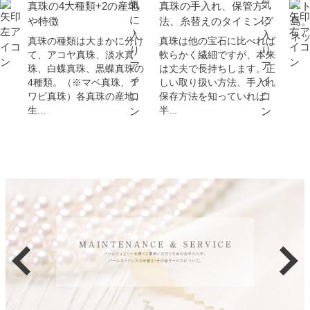
真珠の4大種類+2の産地
真珠の手入れ、保管方
ベ
や特徴
法、糸替えのタイミング
島
ネ
真珠の種類は大まかに分け
真珠は他の宝石に比べれば
て、アコヤ真珠、淡水真
軟らかく繊細ですが、本来
珠、白蝶真珠、黒蝶真珠の
は丈夫で長持ちします。正
4種類。（※マベ真珠、ア
しい取り扱い方法、手入れ
ワビ真珠）各真珠の産地、
保存方法を知っていれば
生...
半...