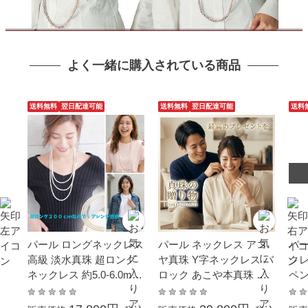
よく一緒に購入されている商品
送料無料
翌日配達可能
送料無料
翌日配達可能
送料
パール ロングネックレス
パール ネックレス アコ
パー
高級 淡水真珠 超ロング
ヤ真珠 Y字ネックレス バ
クレ
ネックレス 約5.0-6.0mm
ロック あこや本真珠 約7.
ペン
200cm シンチュウ 結婚
0-8.0mm 結婚式 冠婚葬
ワイ
式 冠婚葬祭 本真珠 成人
祭 本真珠 成人式 卒業式
冠婚