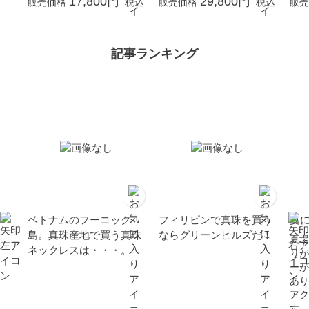
17,800円
29,800円
販売価格
税込
販売価格
税込
販売
式 卒業式 入学式 母の日
入学式 母の日 プレゼン
学 
プレゼント カジュアル 6
ト カジュアル 6月誕生石
月誕生石 金属アレルギー
金属アレルギー対応
記事ランキング
対応 オーバルライス 真
珠 ギフト
ベトナムのフーコック
フィリピンで真珠を買う
夏
島。真珠産地で買う真珠
ならグリーンヒルズだ！
夏場
ネックレスは・・・。
りが
ーが
あり
アク
す...