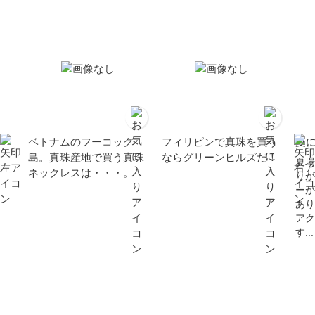
ベトナムのフーコック
フィリピンで真珠を買う
夏
島。真珠産地で買う真珠
ならグリーンヒルズだ！
夏場
ネックレスは・・・。
りが
ーが
あり
アク
す...