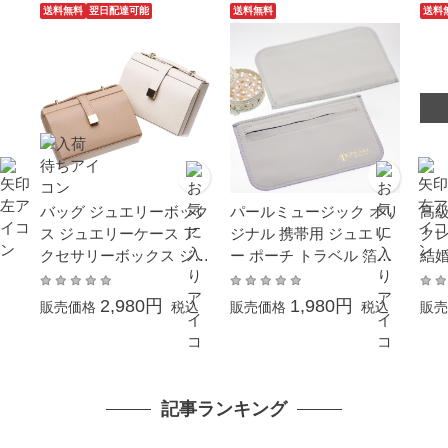
フ
送料無料
翌日配達可能
送料無料
送料
バッグ ジュエリーボック
パールミュージック オリ
高級
ス ジュエリーケース ア
ジナル 携帯用 ジュエリ
クレ
クセサリーボックス ジュ
ー ポーチ トラベル 箔押
結婚
エリーポーチ 持ち運び
し ブランド ロゴ入り 小
マル
カバン型 宝石箱 旅行 ト
物入れ レディース メン
アル
2,980円
1,980円
販売価格
税込
販売価格
税込
販売
ラベル 収納
ズ 可愛い スエード 布 ミ
ニ 巾着 小さめ ノベルテ
ィ
記事ランキング