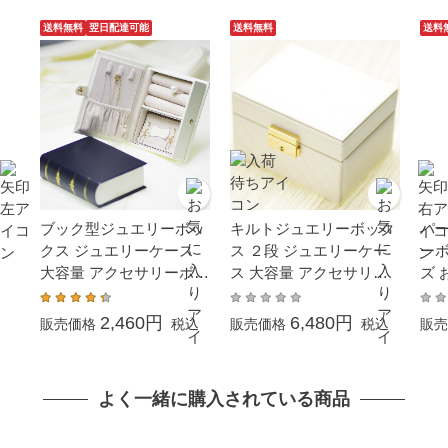
送料無料
翌日配達可能
送料無料
送料
ブック型ジュエリーボッ
キルトジュエリーボック
パ
クス ジュエリーケース
ス ２段 ジュエリーケー
ーボ
大容量 アクセサリーボッ
ス 大容量 アクセサリー
ズ 
クス トラベル
ボックス トラベル
ケー
容量
2,460円
6,480円
販売価格
税込
販売価格
税込
販売
リー
ス 
グ 
よく一緒に購入されている商品
イト
ゼン