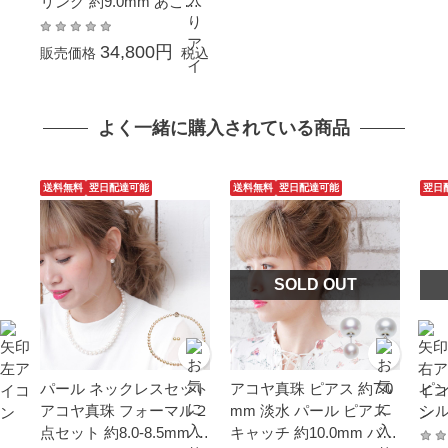
リング 約9.0mm あこや
本真珠 シルバー SV 結婚
式 冠婚葬祭 葬儀 成人式
34,800円
販売価格
税込
卒業 入園 入学式 母の日
プレゼント カジュアル
大粒 金属アレルギー対応
よく一緒に購入されている商品
送料無料
翌日配達可能
送料無料
翌日配達可能
翌日
SOLD OUT
パール ネックレスセット
アコヤ真珠 ピアス 約7.0
ピン
アコヤ真珠 フォーマル２
mm 淡水 パール ピアス
シル
点セット 約8.0-8.5mm シ
キャッチ 約10.0mm バッ