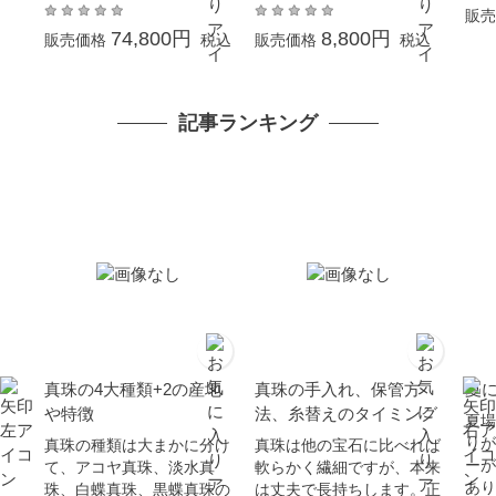
ルバー SV 大珠 結婚式
クキャッチパール 結婚式
販売
冠婚葬祭 葬儀 成人式 卒
卒業式 入学式 母の日 冠
74,800円
8,800円
販売価格
税込
販売価格
税込
業 入園 入学式 母の日 プ
婚葬祭 ギフト プレゼン
レゼント あこや本真珠
ト 金属アレルギー対応
記事ランキング
真珠の4大種類+2の産地
真珠の手入れ、保管方
夏
や特徴
法、糸替えのタイミング
夏場
りが
真珠の種類は大まかに分け
真珠は他の宝石に比べれば
ーが
て、アコヤ真珠、淡水真
軟らかく繊細ですが、本来
あり
珠、白蝶真珠、黒蝶真珠の
は丈夫で長持ちします。正