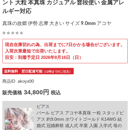
ント 大粒 本真珠 カジュアル 普段使い 金属アレ
ルギー対応
真珠の故郷 伊勢 志摩 大きい サイズ 9.0mm アコヤ
現在在庫切れの為、出荷までに7日かかる場合がございます。
入荷次第最短で出荷いたします。
目安：到着予定日 2026年8月16日（日）
送料無料
翌日配達可能
（12時までのご注文）
商品ID
akoya90
34,800円
販売価格
税込
ピアス
パール ピアス アコヤ本真珠 一粒 スタッドピ
アス 約9.0mm ホワイトゴールド K14WG 結
婚式 冠婚葬祭 成人式 卒業 入園 入学式 母の