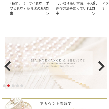
アク
4種類。（※マベ真珠、ア
しい取り扱い方法、手入れ
す...
ワビ真珠）各真珠の産地、
保存方法を知っていれば
生...
半...