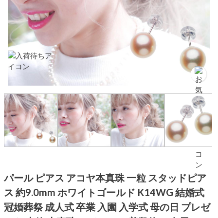
パール ピアス アコヤ本真珠 一粒 スタッドピア
ス 約9.0mm ホワイトゴールド K14WG 結婚式
冠婚葬祭 成人式 卒業 入園 入学式 母の日 プレゼ