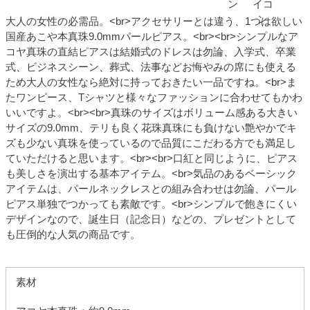
大人の女性の必需品。<br>アクセサリーとは違う、1つは欲しい
国産あこや本真珠9.0mmパールピアス。<br><br>シンプルなア
コヤ真珠の直結ピアスは結婚式のドレスは勿論、入学式、卒業
式、ビジネスシーン、葬式、法事などお悔やみの席にも使える
ため大人の女性なら絶対に持っておきたい一品ですね。<br>ま
たワンピース、Tシャツと様々なファッションに合わせてもかわ
いいですよ。<br><br>真珠のサイズはボリューム感ある大きい
サイズの9.0mm、テリも良く花珠真珠にも負けない艶やかでキ
ズも少ない真珠を使っているので品質にこだわる方でも満足し
ていただけると思います。<br><br>口紅と同じように、ピアス
も美しさを演出する基本アイテム。<br>気品のあるベーシック
アイテムは、パールネックレスとの組み合わせは勿論、パール
ピアス単独でつかっても素敵です。<br>シンプルで飽きにくい
デザインなので、誕生日（記念日）などの、プレゼントとして
も圧倒的な人気の商品です。
素材