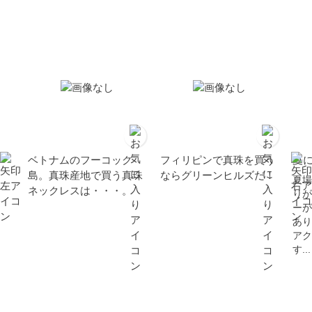
珠 ギフト
ベトナムのフーコック
フィリピンで真珠を買う
夏
島。真珠産地で買う真珠
ならグリーンヒルズだ！
夏場
ネックレスは・・・。
りが
ーが
あり
アク
す...