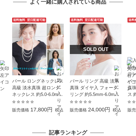
よく一緒に購入されている商品
送料無料
翌日配達可能
送料無料
翌日配達可能
送料
SOLD OUT
パール ロングネックレス
パール リング 高級 淡水
パー
高級 淡水真珠 超ロング
真珠 ダイヤ入 フォーク
真珠
ネックレス 約5.0-6.0mm
リング 約5.5mm-6.0mm
ス 
200cm シンチュウ 結婚
0.02ct K10WG #11-#12
ール
式 冠婚葬祭 本真珠 成人
結婚式 冠婚葬祭 本真珠
婚葬
17,800円
24,000円
販売価格
税込
販売価格
税込
販売
式 卒業式 入学式 母の日
成人式 卒業式 入学式 母
入学
プレゼント カジュアル 6
の日 ホワイトデー プレ
ト 
月誕生石 金属アレルギー
ゼント カジュアル 6月誕
ル 
記事ランキング
対応 オーバルライス 真
生石
ギ