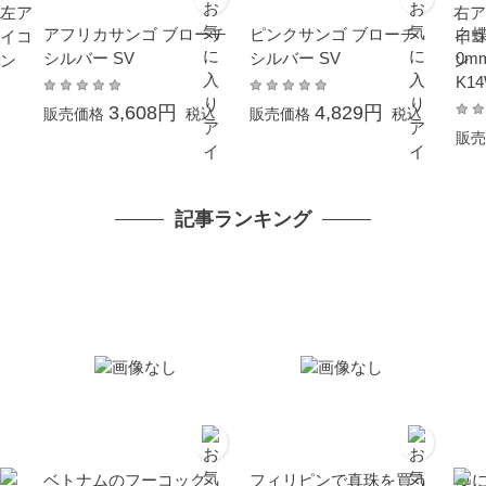
アフリカサンゴ ブローチ
ピンクサンゴ ブローチ
白蝶
シルバー SV
シルバー SV
0m
K1
3,608円
4,829円
販売価格
税込
販売価格
税込
販売
記事ランキング
ベトナムのフーコック
フィリピンで真珠を買う
夏