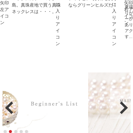
島。真珠産地で買う真珠
ならグリーンヒルズだ！
夏場
ネックレスは・・・。
りが
ーが
あり
アク
す...