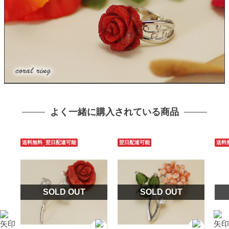
よく一緒に購入されている商品
送料無料
翌日配達可能
翌日配達可能
送料
SOLD OUT
SOLD OUT