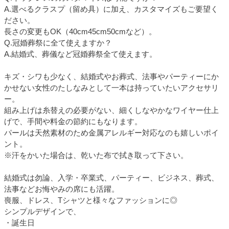
A.選べるクラスプ（留め具）に加え、カスタマイズもご要望く
ださい。
長さの変更もOK（40cm45cm50cmなど）。
Q.冠婚葬祭に全て使えますか？
A.結婚式、葬儀など冠婚葬祭全て使えます。
キズ・シワも少なく、結婚式やお葬式、法事やパーティーにか
かせない女性のたしなみとして一本は持っていたいアクセサリ
ー。
組み上げは糸替えの必要がない、細くしなやかなワイヤー仕上
げで、手間や料金の節約にもなります。
パールは天然素材のため金属アレルギー対応なのも嬉しいポイ
ント。
※汗をかいた場合は、乾いた布で拭き取って下さい。
結婚式は勿論、入学・卒業式、パーティー、ビジネス、葬式、
法事などお悔やみの席にも活躍。
喪服、ドレス、Tシャツと様々なファッションに◎
シンプルデザインで、
・誕生日