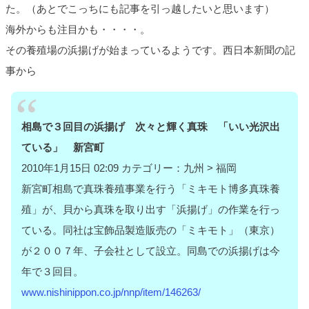
た。（あとでこっちにも記事を引っ越したいと思います）
海外からも注目かも・・・・。
その養殖場の浜揚げが始まっているようです。西日本新聞の記
事から
相島で３回目の浜揚げ 次々と輝く真珠 「いい光沢出
ている」 新宮町
2010年1月15日 02:09 カテゴリー：九州 > 福岡
新宮町相島で真珠養殖事業を行う「ミキモト博多真珠養
殖」が、貝から真珠を取り出す「浜揚げ」の作業を行っ
ている。同社は宝飾品製造販売の「ミキモト」（東京）
が２００７年、子会社として設立。同島での浜揚げは今
年で３回目。
www.nishinippon.co.jp/nnp/item/146263/