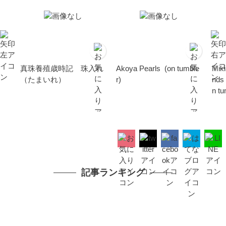
真珠養殖歳時記 珠入れ
Akoya Pearls (on tumble
Miki
（たまいれ）
r)
nds 
n tu
記事ランキング