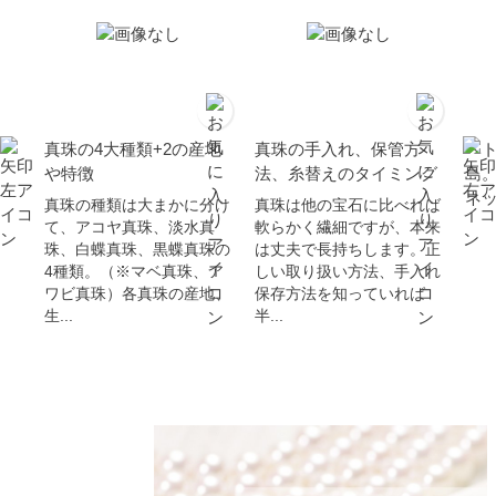
真珠の4大種類+2の産地
真珠の手入れ、保管方
ベ
や特徴
法、糸替えのタイミング
島
ネ
真珠の種類は大まかに分け
真珠は他の宝石に比べれば
て、アコヤ真珠、淡水真
軟らかく繊細ですが、本来
珠、白蝶真珠、黒蝶真珠の
は丈夫で長持ちします。正
4種類。（※マベ真珠、ア
しい取り扱い方法、手入れ
ワビ真珠）各真珠の産地、
保存方法を知っていれば
生...
半...