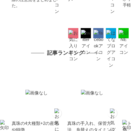
手軽
た。
記事ランキング
真珠の4大種類+2の産地
真珠の手入れ、保管方
ベ
や特徴
法、糸替えのタイミング
島