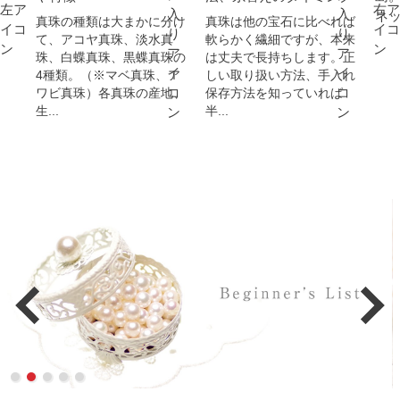
ネ
真珠の種類は大まかに分け
真珠は他の宝石に比べれば
て、アコヤ真珠、淡水真
軟らかく繊細ですが、本来
珠、白蝶真珠、黒蝶真珠の
は丈夫で長持ちします。正
4種類。（※マベ真珠、ア
しい取り扱い方法、手入れ
ワビ真珠）各真珠の産地、
保存方法を知っていれば
生...
半...