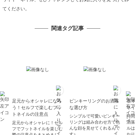
てください。
関連タグ記事
足元からオシャレになろ
ピンキーリングのお洒落
基
う！セルフで楽しむフッ
な選び方
ネ
トネイルの注意点
シンプルで可愛いピンキー
時間
リングは組み合わせ方で色
洒落
足元からオシャレに！セル
んな顔を見せてくれるんで
ルは
フでフットネイルを楽しむ
す♪
かり
際の注意点をまとめまし