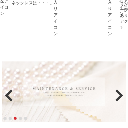
ネックレスは・・・。
りが
ーが
あり
アク
す...