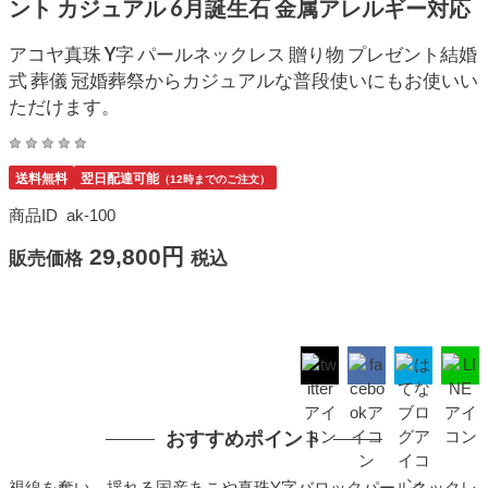
ント カジュアル 6月誕生石 金属アレルギー対応
アコヤ真珠 Y字 パールネックレス 贈り物 プレゼント結婚
式 葬儀 冠婚葬祭からカジュアルな普段使いにもお使いい
ただけます。
送料無料
翌日配達可能
（12時までのご注文）
商品ID
ak-100
29,800円
販売価格
税込
おすすめポイント
視線を奪い、揺れる国産あこや真珠Y字バロックパールネックレ