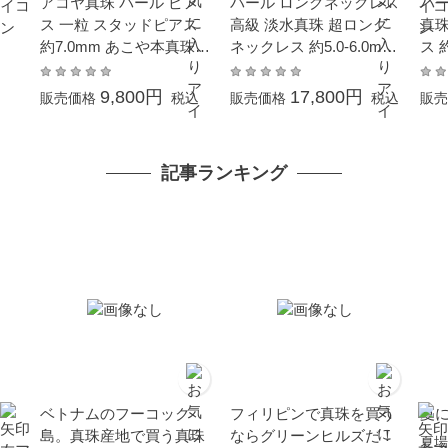
アコヤ真珠 パール ピア
パール ロングネックレス
パー
ス 一粒 スタッドピアス
高級 淡水真珠 超ロング
真珠
約7.0mm あこや本真珠
ネックレス 約5.0-6.0mm
ス 
ホワイトゴールド K14W
200cm シンチュウ 結婚
ール
G 結婚式 葬儀 冠婚葬祭
式 冠婚葬祭 本真珠 成人
結婚
9,800円
17,800円
販売価格
税込
販売価格
税込
販売
成人式 卒業式 入学式 母
式 卒業式 入学式 母の日
卒業
の日 プレゼント フォー
プレゼント カジュアル 6
レゼ
マル
月誕生石 金属アレルギー
石 
記事ランキング
対応 オーバルライス 真
ー
珠 ギフト
ベトナムのフーコック
フィリピンで真珠を買う
夏
島。真珠産地で買う真珠
ならグリーンヒルズだ！
夏場