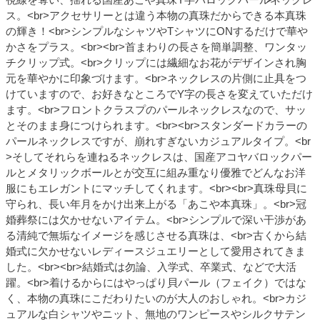
ス。<br>アクセサリーとは違う本物の真珠だからできる本真珠
の輝き！<br>シンプルなシャツやTシャツにONするだけで華や
かさをプラス。<br><br>首まわりの長さを簡単調整、ワンタッ
チクリップ式。<br>クリップには繊細なお花がデザインされ胸
元を華やかに印象づけます。<br>ネックレスの片側に止具をつ
けていますので、お好きなところでY字の長さを変えていただけ
ます。<br>フロントクラスプのパールネックレスなので、サッ
とそのまま身につけられます。<br><br>スタンダードカラーの
パールネックレスですが、崩れすぎないカジュアルタイプ。<br
>そしてそれらを連ねるネックレスは、国産アコヤバロックパー
ルとメタリックボールとが交互に組み重なり優雅でどんなお洋
服にもエレガントにマッチしてくれます。<br><br>真珠母貝に
守られ、長い年月をかけ出来上がる「あこや本真珠」。<br>冠
婚葬祭には欠かせないアイテム。<br>シンプルで深い干渉があ
る清純で無垢なイメージを感じさせる真珠は、<br>古くから結
婚式に欠かせないレディースジュエリーとして愛用されてきま
した。<br><br>結婚式は勿論、入学式、卒業式、などで大活
躍。<br>着けるからにはやっぱり貝パール（フェイク）ではな
く、本物の真珠にこだわりたいのが大人のおしゃれ。<br>カジ
ュアルな白シャツやニット、無地のワンピースやシルクサテン