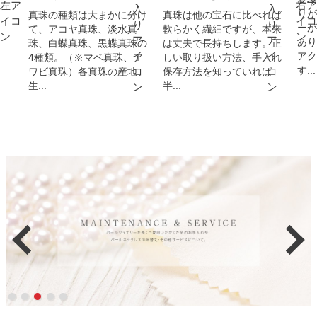
りが
真珠の種類は大まかに分け
真珠は他の宝石に比べれば
ーが
て、アコヤ真珠、淡水真
軟らかく繊細ですが、本来
あり
珠、白蝶真珠、黒蝶真珠の
は丈夫で長持ちします。正
アク
4種類。（※マベ真珠、ア
しい取り扱い方法、手入れ
す...
ワビ真珠）各真珠の産地、
保存方法を知っていれば
生...
半...