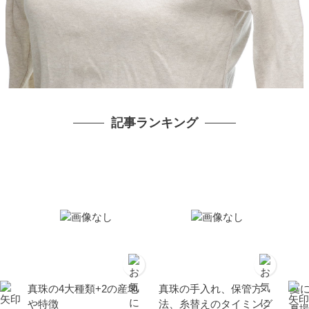
記事ランキング
真珠の4大種類+2の産地
真珠の手入れ、保管方
夏
や特徴
法、糸替えのタイミング
夏場