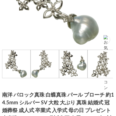
南洋 バロック真珠 白蝶真珠 パール ブローチ 約1
4.5mm シルバー SV 大粒 大ぶり 真珠 結婚式 冠
婚葬祭 成人式 卒業式 入学式 母の日 プレゼント