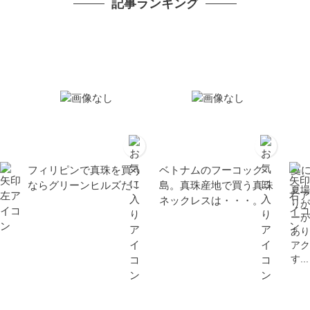
記事ランキング
フィリピンで真珠を買う
ベトナムのフーコック
夏
ならグリーンヒルズだ！
島。真珠産地で買う真珠
夏場
ネックレスは・・・。
りが
ーが
あり
アク
す...