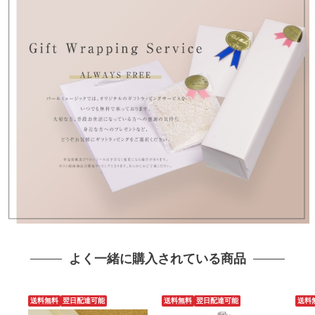
よく一緒に購入されている商品
送料無料
翌日配達可能
送料無料
翌日配達可能
送料