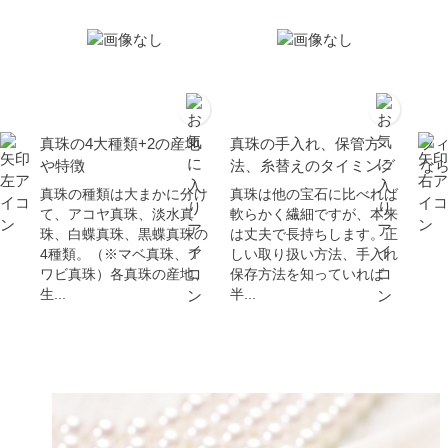
真珠の4大種類+2の産地
真珠の手入れ、保管方
フ
や特徴
法、糸替えのタイミング
な
真珠の種類は大まかに分け
真珠は他の宝石に比べれば
て、アコヤ真珠、淡水真
軟らかく繊細ですが、本来
珠、白蝶真珠、黒蝶真珠の
は丈夫で長持ちします。正
4種類。（※マベ真珠、ア
しい取り扱い方法、手入れ
ワビ真珠）各真珠の産地、
保存方法を知っていれば
生...
半...