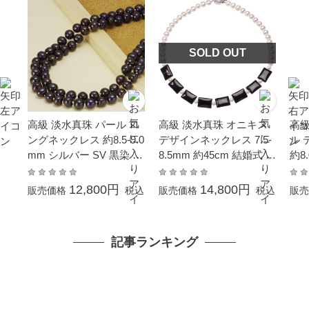
SOLD OUT
高級 淡水真珠 パール ロ
高級 淡水真珠 オニキス
高級
ングネックレス 約8.5-9.0
デザインネックレス 7.5-
ル 
mm シルバー SV 黒染 オ
8.5mm 約45cm 結婚式 冠
約8.
ールノッチ
婚葬祭 フォーマル パー
約6
ティー カジュアル 普段
婚式
12,800円
14,800円
販売価格
税込
販売価格
税込
販売
使い
の日
ゼン
ティ
記事ランキング
使