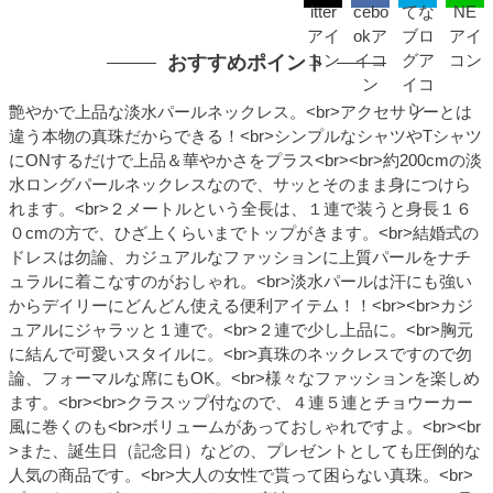
おすすめポイント
艶やかで上品な淡水パールネックレス。<br>アクセサリーとは
違う本物の真珠だからできる！<br>シンプルなシャツやTシャツ
にONするだけで上品＆華やかさをプラス<br><br>約200cmの淡
水ロングパールネックレスなので、サッとそのまま身につけら
れます。<br>２メートルという全長は、１連で装うと身長１６
０cmの方で、ひざ上くらいまでトップがきます。<br>結婚式の
ドレスは勿論、カジュアルなファッションに上質パールをナチ
ュラルに着こなすのがおしゃれ。<br>淡水パールは汗にも強い
からデイリーにどんどん使える便利アイテム！！<br><br>カジ
ュアルにジャラッと１連で。<br>２連で少し上品に。<br>胸元
に結んで可愛いスタイルに。<br>真珠のネックレスですので勿
論、フォーマルな席にもOK。<br>様々なファッションを楽しめ
ます。<br><br>クラスップ付なので、４連５連とチョウーカー
風に巻くのも<br>ボリュームがあっておしゃれですよ。<br><br
>また、誕生日（記念日）などの、プレゼントとしても圧倒的な
人気の商品です。<br>大人の女性で貰って困らない真珠。<br>