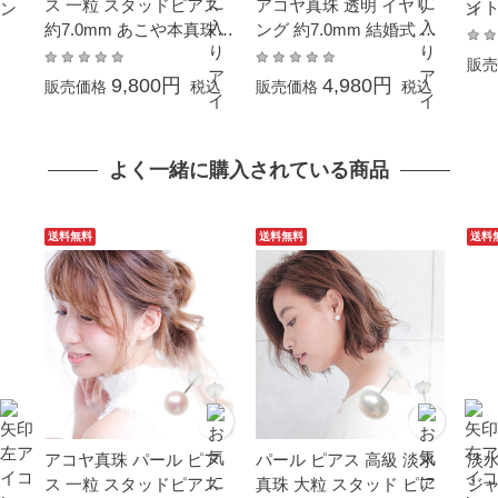
ス 一粒 スタッドピアス
アコヤ真珠 透明 イヤリ
イト
約7.0mm あこや本真珠
ング 約7.0mm 結婚式 葬
ロ
ホワイトゴールド K14W
儀 冠婚葬祭 成人式 卒業
販売
G 結婚式 葬儀 冠婚葬祭
入園 入学式 母の日 ホワ
9,800円
4,980円
販売価格
税込
販売価格
税込
成人式 卒業式 入学式 母
イトデーお返し プレゼン
の日 プレゼント フォー
ト ギフト イヤーカフ
マル
よく一緒に購入されている商品
送料無料
送料無料
送料
アコヤ真珠 パール ピア
パール ピアス 高級 淡水
淡水
ス 一粒 スタッドピアス
真珠 大粒 スタッド ピア
ジャ