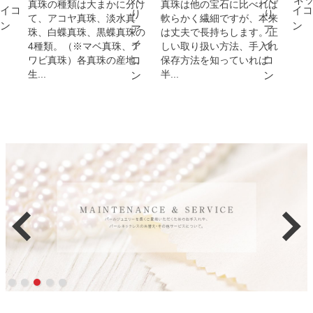
真珠の種類は大まかに分け
真珠は他の宝石に比べれば
て、アコヤ真珠、淡水真
軟らかく繊細ですが、本来
珠、白蝶真珠、黒蝶真珠の
は丈夫で長持ちします。正
4種類。（※マベ真珠、ア
しい取り扱い方法、手入れ
ワビ真珠）各真珠の産地、
保存方法を知っていれば
生...
半...