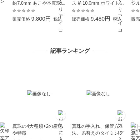
約7.0mm あこや本真珠
ス 約10.0mm ホワイトゴ
シル
ホワイトゴールド K14W
ールド K14WG ボタン珠
G 結婚式 葬儀 冠婚葬祭
結婚式 冠婚葬祭 成人式
9,800円
9,480円
販売価格
税込
販売価格
税込
販売
成人式 卒業式 入学式 母
卒業式 入学式 母の日 プ
の日 プレゼント フォー
レゼント 贈り物 6月誕生
マル
石 本真珠 金属アレルギ
ー対応
記事ランキング
真珠の4大種類+2の産地
真珠の手入れ、保管方
ベ
や特徴
法、糸替えのタイミング
島
ネ