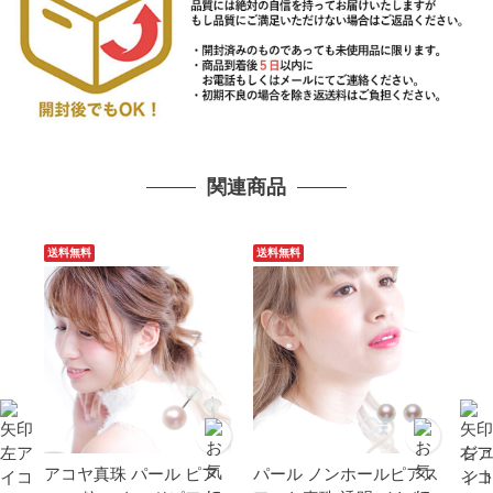
関連商品
送料無料
送料無料
ジ
アコヤ真珠 パール ピア
パール ノンホールピアス
ン