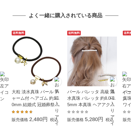
卒業式 入学式 ギフト 贈
り物 6月誕生石 母の日
よく一緒に購入されている商品
送料無料
送料無料
送料
大粒 淡水真珠 パール チ
パール バレッタ 高級 淡
パー
ャーム付 ヘアゴム 約10.
水真珠 バレッタ 約8.0-8.
真珠
0mm 結婚式 冠婚葬祭 葬
5mm 本真珠 ヘアアクセ
ワイ
儀 成人式 卒業 入園 入学
サリー クリスマス Xmas
フォ
式 母の日
プレゼント 結婚式 冠婚
葬祭
2,480円
5,280円
販売価格
税込
販売価格
税込
販売
葬祭 大粒 大ぶり 成人式
学式
卒業式 入学式 ギフト 贈
カ