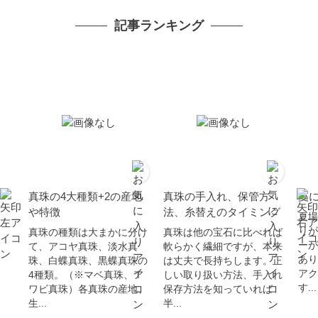
り物 6月誕生石 母の日
ア
記事ランキング
真珠の4大種類+2の産地
真珠の手入れ、保管方
夏
や特徴
法、糸替えのタイミング
夏場
りが
真珠の種類は大まかに分け
真珠は他の宝石に比べれば
ーが
て、アコヤ真珠、淡水真
軟らかく繊細ですが、本来
あり
珠、白蝶真珠、黒蝶真珠の
は丈夫で長持ちします。正
アク
4種類。（※マベ真珠、ア
しい取り扱い方法、手入れ
す...
ワビ真珠）各真珠の産地、
保存方法を知っていれば
生...
半...