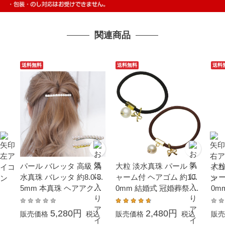
関連商品
送料無料
送料無料
送料
パール バレッタ 高級 淡
大粒 淡水真珠 パール チ
大粒
水真珠 バレッタ 約8.0-8.
ャーム付 ヘアゴム 約10.
ャー
5mm 本真珠 ヘアアクセ
0mm 結婚式 冠婚葬祭 葬
0m
サリー クリスマス Xmas
儀 成人式 卒業 入園 入学
プレゼント 結婚式 冠婚
式 母の日
5,280円
2,480円
販売価格
税込
販売価格
税込
販売
葬祭 大粒 大ぶり 成人式