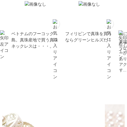
ベトナムのフーコック
フィリピンで真珠を買う
夏
島。真珠産地で買う真珠
ならグリーンヒルズだ！
夏場
ネックレスは・・・。
りが
ーが
あり
アク
す...