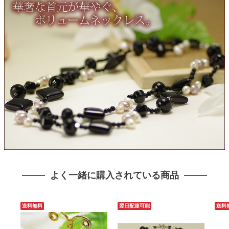
よく一緒に購入されている商品
送料無料
翌日配達可能
送料