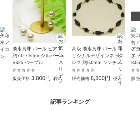
淡水真珠 パール ピアス
高級 淡水真珠 パール オ
アコ
約7.0-7.5mm シルバー S
リジナルデザインネック
エッ
V925 パープル
レス 約5.0mm シンチュ
8.
ウ 合金
ィー
クレ
3,800円
8,800円
販売価格
税込
販売価格
税込
販売
成人
母の
珠 
記事ランキング