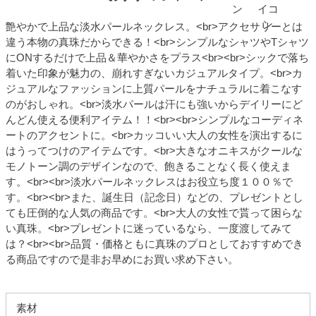
艶やかで上品な淡水パールネックレス。<br>アクセサリーとは
違う本物の真珠だからできる！<br>シンプルなシャツやTシャツ
にONするだけで上品＆華やかさをプラス<br><br>シックで落ち
着いた印象が魅力の、崩れすぎないカジュアルタイプ。<br>カ
ジュアルなファッションに上質パールをナチュラルに着こなす
のがおしゃれ。<br>淡水パールは汗にも強いからデイリーにど
んどん使える便利アイテム！！<br><br>シンプルなコーディネ
ートのアクセントに。<br>カッコいい大人の女性を演出するに
はうってつけのアイテムです。<br>大きなオニキスがクールな
モノトーン調のデザインなので、飽きることなく長く使えま
す。<br><br>淡水パールネックレスはお役立ち度１００％で
す。<br><br>また、誕生日（記念日）などの、プレゼントとし
ても圧倒的な人気の商品です。<br>大人の女性で貰って困らな
い真珠。<br>プレゼントに迷っているなら、一度渡してみて
は？<br><br>品質・価格ともに真珠のプロとしておすすめでき
る商品ですので是非お早めにお買い求め下さい。
素材