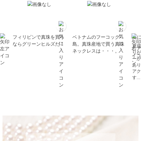
フィリピンで真珠を買う
ベトナムのフーコック
夏
ならグリーンヒルズだ！
島。真珠産地で買う真珠
夏場
ネックレスは・・・。
りが
ーが
あり
アク
す...