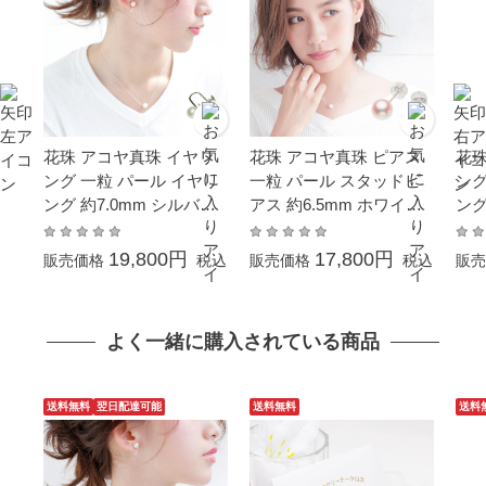
花珠 アコヤ真珠 イヤリ
花珠 アコヤ真珠 ピアス
花珠
ング 一粒 パール イヤリ
一粒 パール スタッドピ
ング
ング 約7.0mm シルバー
アス 約6.5mm ホワイト
ング
SV 結婚式 葬儀 冠婚葬祭
ゴールド K14WG 結婚式
SV
フォーマル 本真珠 成人
冠婚葬祭 フォーマル 本
フォ
19,800円
17,800円
販売価格
税込
販売価格
税込
販売
式 卒業式 入学式 母の日
真珠 成人式 卒業式 入学
式 
プレゼント カジュアル 6
式 母の日 プレゼント カ
プレ
月誕生石 金属アレルギー
ジュアル 6月誕生石 金属
月
よく一緒に購入されている商品
対応 カード花珠鑑別書付
アレルギー対応 カード花
対
珠鑑別書付
送料無料
翌日配達可能
送料無料
送料