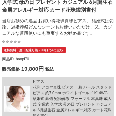
入学式 母の日 プレゼント カジュアル 6月誕生石
金属アレルギー対応 カード花珠鑑別書付
当店お勧めの逸品 お買い得花珠真珠ピアス。 結婚式は勿
論、冠婚葬祭どんなシーンもお使いいただけ、又、カジ
ュアルな普段使いにも重宝するお勧め品です。
送料無料
翌日配達可能
（12時までのご注文）
商品ID
hanpi70
19,800円
販売価格
税込
ピアス
花珠 アコヤ真珠 ピアス 一粒 パール スタッド
ピアス 約7.0mm ホワイトゴールド K14WG
結婚式 葬儀 冠婚葬祭 フォーマル 本真珠 成人
式 卒業式 入学式 母の日 プレゼント カジュア
ル 6月誕生石 金属アレルギー対応 カード花珠
鑑別書付