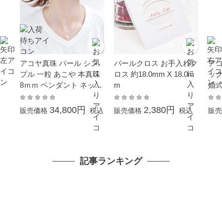
アコヤ真珠 パール シン
パールクロス お手入れク
アコ
プル 一粒 あこや 本真珠
ロス 約18.0mm X 18.0m
ック
8ｍｍ ペンダント ネック
m
婚式
レス 結婚式 冠婚葬祭 成
式 
人式 卒業 入園 入学式 母
プレ
34,800円
2,380円
販売価格
税込
販売価格
税込
販売
の日 ホワイトデー プレ
パー
ゼント 金属アレルギー対
バー
応 カジュアル 普段使い
K18 pt850
記事ランキング