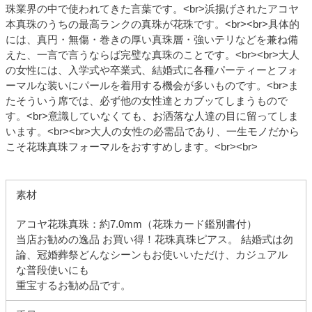
珠業界の中で使われてきた言葉です。<br>浜揚げされたアコヤ
本真珠のうちの最高ランクの真珠が花珠です。<br><br>具体的
には、真円・無傷・巻きの厚い真珠層・強いテリなどを兼ね備
えた、一言で言うならば完璧な真珠のことです。<br><br>大人
の女性には、入学式や卒業式、結婚式に各種パーティーとフォ
ーマルな装いにパールを着用する機会が多いものです。<br>ま
たそういう席では、必ず他の女性達とカブッてしまうもので
す。<br>意識していなくても、お洒落な人達の目に留ってしま
います。<br><br>大人の女性の必需品であり、一生モノだから
こそ花珠真珠フォーマルをおすすめします。<br><br>
素材
アコヤ花珠真珠：約7.0mm（花珠カード鑑別書付）
当店お勧めの逸品 お買い得！花珠真珠ピアス。 結婚式は勿
論、冠婚葬祭どんなシーンもお使いいただけ、カジュアル
な普段使いにも
重宝するお勧め品です。